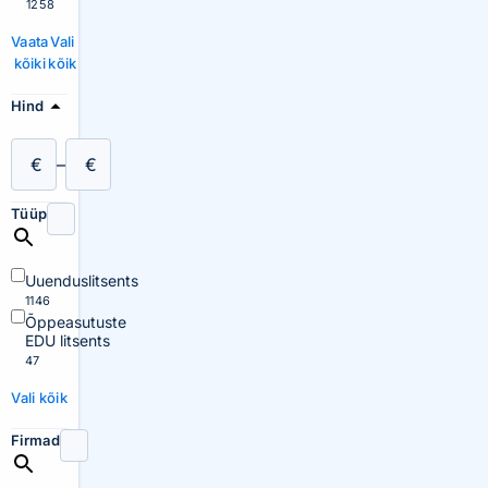
1258
Vaata
Vali
kõiki
kõik
Hind
€
–
€
Tüüp
Uuenduslitsents
1146
Õppeasutuste
EDU litsents
47
Vali kõik
Firmad