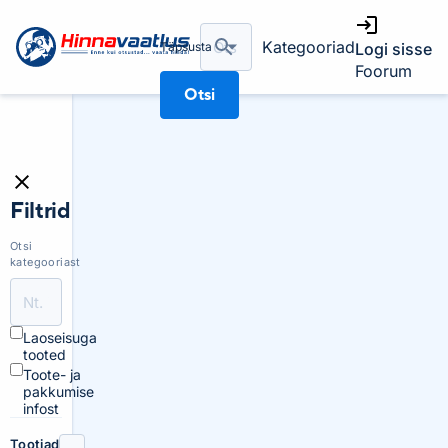
Kategooriad
Täpsusta
Logi sisse
Foorum
Otsi
Filtrid
Otsi
kategooriast
Laoseisuga
tooted
Toote- ja
pakkumise
infost
Tootjad