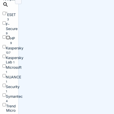
ESET
3
F-
Secure
9
HP
9
Kaspersky
137
Kaspersky
Lab
1
Microsoft
1
NUANCE
1
Security
1
Symantec
4
Trend
Micro