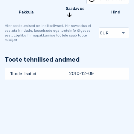
Saadavus
Pakkuja
Hind
Hinnapakkumised on indikatiivsed. Hinnavaatlus ei
vastuta hindade, laoseisude ega tooteinfo õigsuse
eest. Lõpliku hinnapakkumise tootele saab toote
müüjalt.
Toote tehnilised andmed
2010-12-09
Toode lisatud