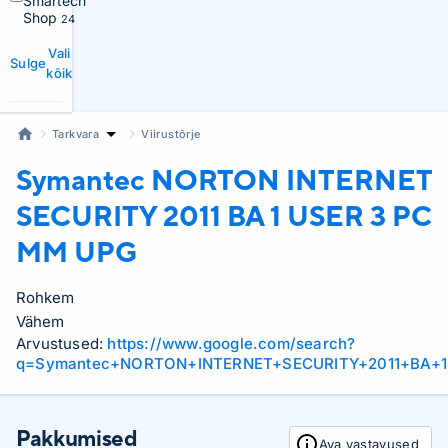
Smartech
Shop
24
Vali
Sulge
kõik
Tarkvara
Viirustõrje
Symantec
NORTON INTERNET
SECURITY 2011 BA 1 USER 3 PC
MM UPG
Rohkem
Vähem
Arvustused:
https://www.google.com/search?
q=Symantec+NORTON+INTERNET+SECURITY+2011+BA+1
Pakkumised
Ava vastavused