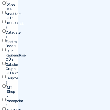
01.ee
1410
Arvutitark
OÜ
8
BIGBOX.EE
1
Datagate
1
Electro
Base
1
Fauni
Kaubanduse
OÜ
5
Galador
Grupp
OÜ
1277
Kaup24
2
MT
Shop
7
Photopoint
4