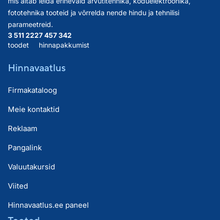
mis aitab leida erinevaid arvutitehnika, koduelektroonika,
fototehnika tooteid ja võrrelda nende hindu ja tehnilisi
parameetreid.
3 511 222
7 457 342
toodet
hinnapakkumist
Hinnavaatlus
Firmakataloog
Meie kontaktid
Reklaam
Pangalink
Valuutakursid
Viited
Hinnavaatlus.ee paneel