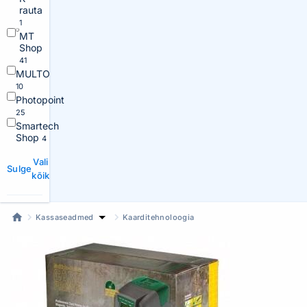
rauta
1
MT
Shop
41
MULTO
10
Photopoint
25
Smartech
Shop
4
Vali
Sulge
kõik
Kassaseadmed
Kaarditehnoloogia