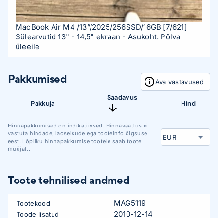
MacBook Air M4 /13”/2025/256SSD/16GB
[7/621]
Sülearvutid 13" - 14,5" ekraan
- Asukoht: Põlva
üleeile
Pakkumised
Ava vastavused
Saadavus
Pakkuja
Hind
Hinnapakkumised on indikatiivsed. Hinnavaatlus ei
vastuta hindade, laoseisude ega tooteinfo õigsuse
eest. Lõpliku hinnapakkumise tootele saab toote
müüjalt.
Toote tehnilised andmed
MAG5119
Tootekood
2010-12-14
Toode lisatud