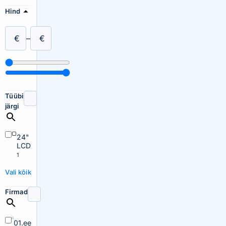
Hind
€
–
€
Tüübi
järgi
24"
LCD
1
Vali kõik
Firmad
01.ee