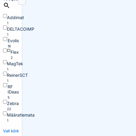
Addimat
1
DELTACOIMP
1
Evolis
16
Flex
2
MagTek
1
ReinerSCT
1
RF
IDeas
5
Zebra
22
Määratlemata
1
Vali kõik