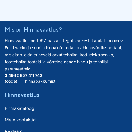
Mis on Hinnavaatlus?
Hinnavaatlus on 1997. aastast tegutsev Eesti kapitalil põhinev,
Eesti vanim ja suurim hinnainfot edastav hinnavõrdlusportaal,
mis aitab leida erinevaid arvutitehnika, koduelektroonika,
fototehnika tooteid ja võrrelda nende hindu ja tehnilisi
parameetreid.
3 494 585
7 411 742
toodet
hinnapakkumist
Hinnavaatlus
Firmakataloog
Meie kontaktid
Reklaam