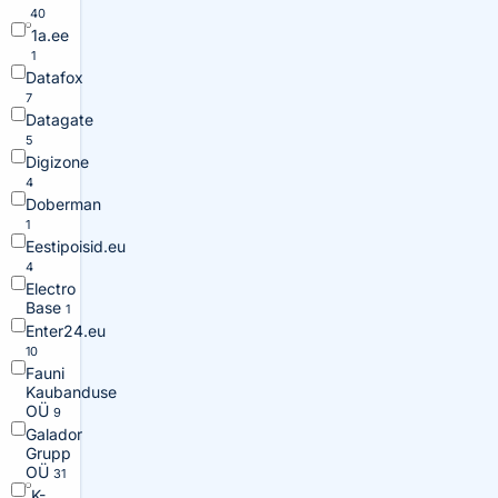
40
1a.ee
1
Datafox
7
Datagate
5
Digizone
4
Doberman
1
Eestipoisid.eu
4
Electro
Base
1
Enter24.eu
10
Fauni
Kaubanduse
OÜ
9
Galador
Grupp
OÜ
31
K-