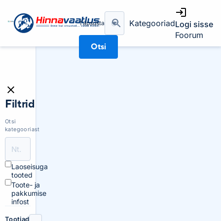
Kategooriad
Täpsusta
Logi sisse
Foorum
Otsi
Filtrid
Otsi
kategooriast
Laoseisuga
tooted
Toote- ja
pakkumise
infost
Tootjad