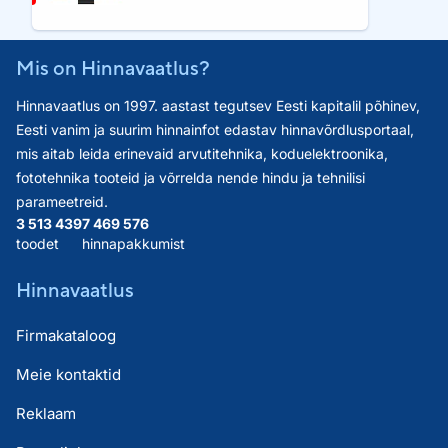
Mis on Hinnavaatlus?
Hinnavaatlus on 1997. aastast tegutsev Eesti kapitalil põhinev,
Eesti vanim ja suurim hinnainfot edastav hinnavõrdlusportaal,
mis aitab leida erinevaid arvutitehnika, koduelektroonika,
fototehnika tooteid ja võrrelda nende hindu ja tehnilisi
parameetreid.
3 513 439
7 469 576
toodet
hinnapakkumist
Hinnavaatlus
Firmakataloog
Meie kontaktid
Reklaam