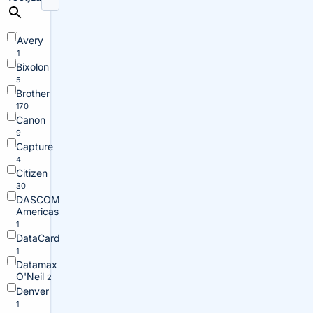
Avery
1
Bixolon
5
Brother
170
Canon
9
Capture
4
Citizen
30
DASCOM
Americas
1
DataCard
1
Datamax
O'Neil
2
Denver
1