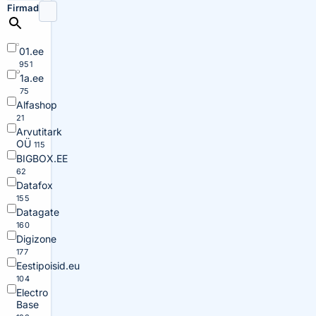
Firmad
01.ee
951
1a.ee
75
Alfashop
21
Arvutitark
OÜ
115
BIGBOX.EE
62
Datafox
155
Datagate
160
Digizone
177
Eestipoisid.eu
104
Electro
Base