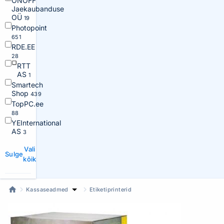
ONOFF
Jaekaubanduse
OÜ
19
Photopoint
651
RDE.EE
28
RTT
AS
1
Smartech
Shop
439
TopPC.ee
88
YEInternational
AS
3
Vali
Sulge
kõik
Kassaseadmed
Etiketiprinterid