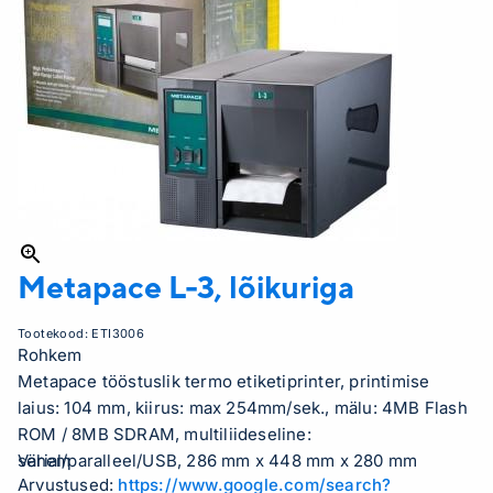
Metapace
L-3, lõikuriga
Tootekood:
ETI3006
Rohkem
Metapace tööstuslik termo etiketiprinter, printimise
laius: 104 mm, kiirus: max 254mm/sek., mälu: 4MB Flash
ROM / 8MB SDRAM, multiliideseline:
serial/paralleel/USB, 286 mm x 448 mm x 280 mm
Vähem
Arvustused:
https://www.google.com/search?
(WxDxH), kaasas toitekaabel ning USB kaabel ja lõikur