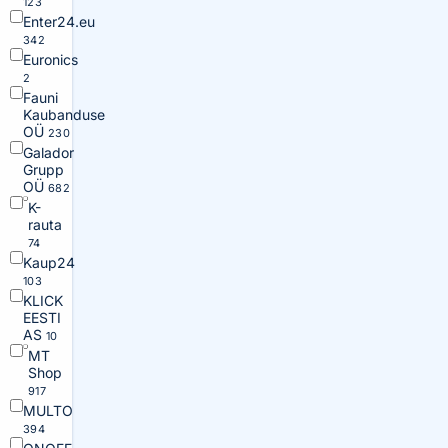
123
Enter24.eu
342
Euronics
2
Fauni
Kaubanduse
OÜ
230
Galador
Grupp
OÜ
682
K-
rauta
74
Kaup24
103
KLICK
EESTI
AS
10
MT
Shop
917
MULTO
394