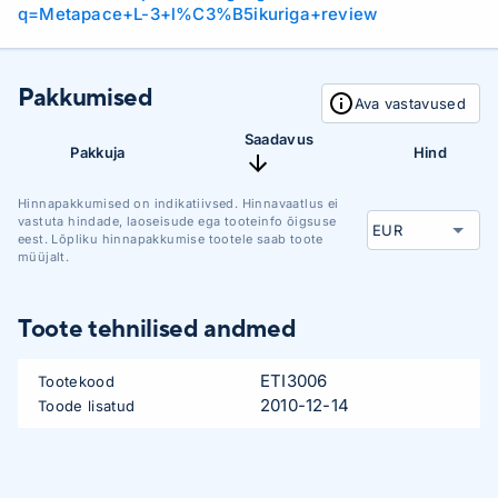
q=Metapace+L-3+l%C3%B5ikuriga+review
Pakkumised
Ava vastavused
Saadavus
Pakkuja
Hind
Hinnapakkumised on indikatiivsed. Hinnavaatlus ei
vastuta hindade, laoseisude ega tooteinfo õigsuse
eest. Lõpliku hinnapakkumise tootele saab toote
müüjalt.
Toote tehnilised andmed
ETI3006
Tootekood
2010-12-14
Toode lisatud