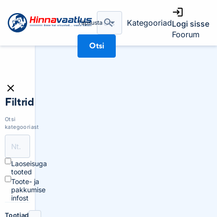
Kategooriad
Täpsusta
Logi sisse
Foorum
Otsi
Filtrid
Otsi
kategooriast
Laoseisuga
tooted
Toote- ja
pakkumise
infost
Tootjad