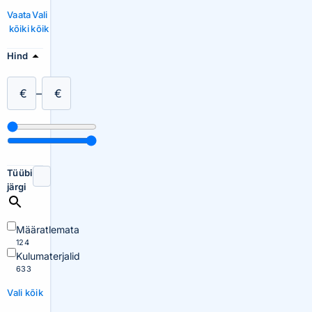
Vaata
Vali
kõiki
kõik
Hind
€
–
€
Tüübi
järgi
Määratlemata
124
Kulumaterjalid
633
Vali kõik