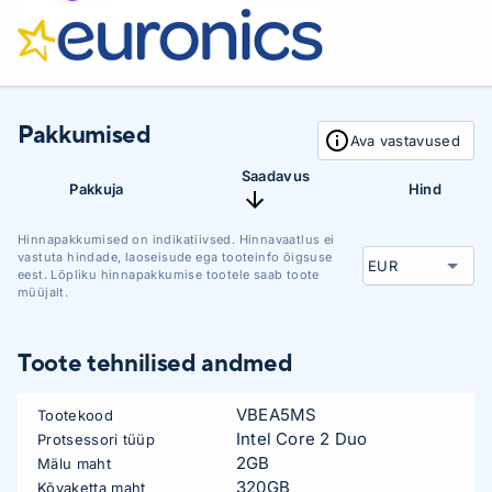
Pakkumised
Ava vastavused
Saadavus
Pakkuja
Hind
Hinnapakkumised on indikatiivsed. Hinnavaatlus ei
vastuta hindade, laoseisude ega tooteinfo õigsuse
eest. Lõpliku hinnapakkumise tootele saab toote
müüjalt.
Toote tehnilised andmed
VBEA5MS
Tootekood
Intel Core 2 Duo
Protsessori tüüp
2GB
Mälu maht
320GB
Kõvaketta maht