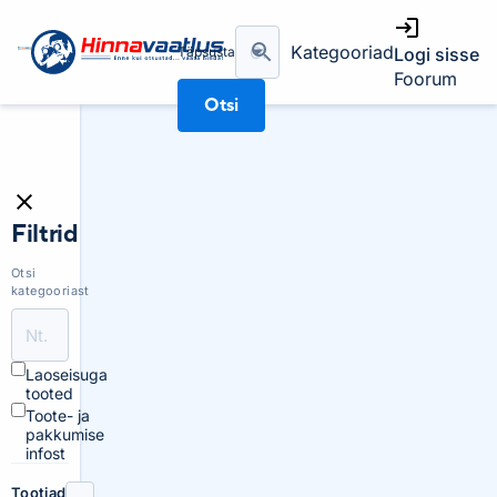
Kategooriad
Täpsusta
Logi sisse
Foorum
Otsi
Filtrid
Otsi
kategooriast
Laoseisuga
tooted
Toote- ja
pakkumise
infost
Tootjad