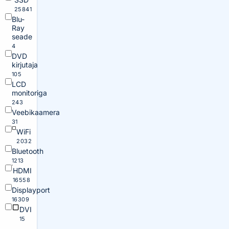
25841
Blu-
Ray
seade
4
DVD
kirjutaja
105
LCD
monitoriga
243
Veebikaamera
31
WiFi
2032
Bluetooth
1213
HDMI
16558
Displayport
16309
DVI
15