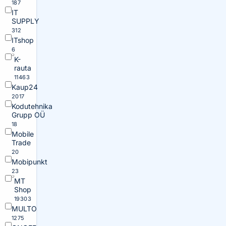
187
IT
SUPPLY
312
ITshop
6
K-
rauta
11463
Kaup24
2017
Kodutehnika
Grupp OÜ
18
Mobile
Trade
20
Mobipunkt
23
MT
Shop
19303
MULTO
1275