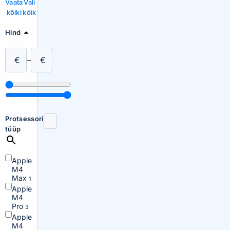
Vaata
Vali
kõiki
kõik
Hind
€
–
€
Protsessori
tüüp
Apple
M4
Max
1
Apple
M4
Pro
3
Apple
M4