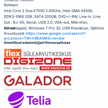
Tootekood:
VBEA5MS
Rohkem
Intel Core 2 Duo E7500 2.93GHz, Intel GMA X4500,
DDR3-1066 2GB, SATA 320GB, DVD+/-RW, Line In, Line
Out , RJ-45, Serial, USB 2.0, VGA-out, Mikrofon,
Kõrvaklappid, Windows 7 Pro 32, USB Klaviatuur, Optiline
Vähem
Arvustused:
https://www.google.com/search?
Hiir
q=Lenovo+TW+VBEA5MS+review
Ametlikud edasimüüjad Hinnavaatluses