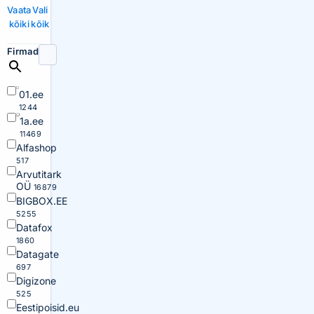
Vaata
Vali
kõiki
kõik
Firmad
01.ee
1244
1a.ee
11469
Alfashop
517
Arvutitark
OÜ
16879
BIGBOX.EE
5255
Datafox
1860
Datagate
697
Digizone
525
Eestipoisid.eu