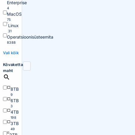
Enterprise
4
MacOS
75
Linux
31
Operatsioonisüsteemita
8388
Vali kõik
Kõvaketta
maht
8TB
9
6TB
3
4TB
198
3TB
49
2TB