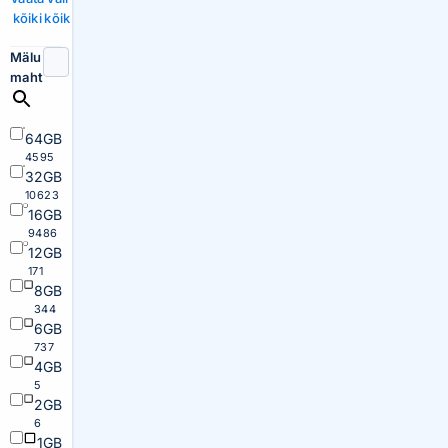
kõiki
kõik
Mälu
maht
64GB
4595
32GB
10623
16GB
9486
12GB
171
8GB
344
6GB
737
4GB
5
2GB
6
1GB