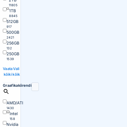
11805
1TB
8845
512GB
917
500GB
2421
256GB
132
250GB
1539
Vaata
Vali
kõiki
kõik
Graafikakiirendi
AMD/ATI
1430
Intel
158
Nvidia