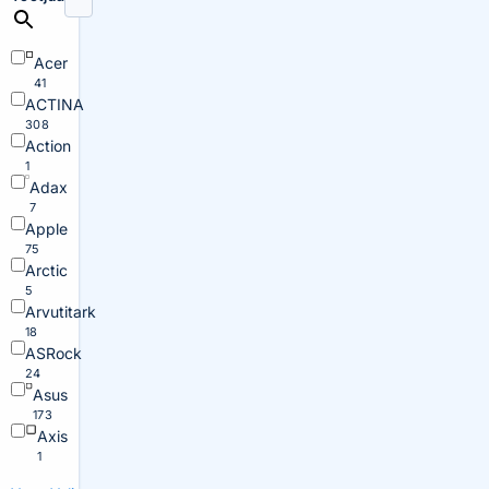
Acer
41
ACTINA
308
Action
1
Adax
7
Apple
75
Arctic
5
Arvutitark
18
ASRock
24
Asus
173
Axis
1