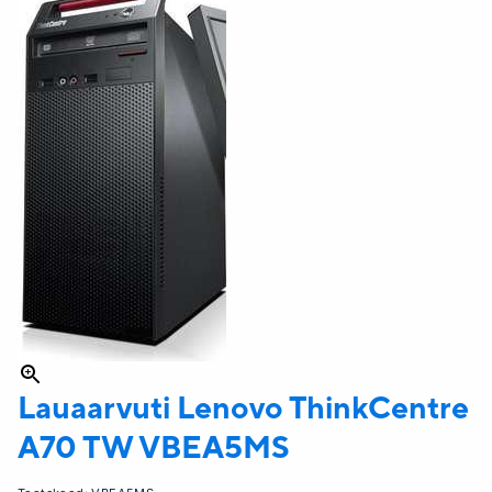
Lauaarvuti Lenovo
ThinkCentre
A70 TW VBEA5MS