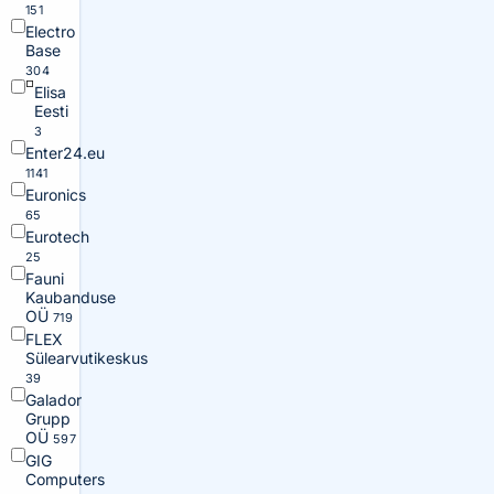
151
Electro
Base
304
Elisa
Eesti
3
Enter24.eu
1141
Euronics
65
Eurotech
25
Fauni
Kaubanduse
OÜ
719
FLEX
Sülearvutikeskus
39
Galador
Grupp
OÜ
597
GIG
Computers