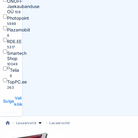
ONOFF
Jaekaubanduse
OÜ
108
Photopoint
5989
Plazamobiil
6
RDE.EE
5317
Smartech
Shop
10049
Telia
6
TopPC.ee
263
Vali
Sulge
kõik
Lauaarvutid
Lauaarvutid