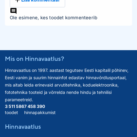
Ole esimene, kes toodet kommenteerib
Mis on Hinnavaatlus?
Hinnavaatlus on 1997. aastast tegutsev Eesti kapitalil põhinev,
Eesti vanim ja suurim hinnainfot edastav hinnavõrdlusportaal,
mis aitab leida erinevaid arvutitehnika, koduelektroonika,
fototehnika tooteid ja võrrelda nende hindu ja tehnilisi
parameetreid.
3 511 586
7 458 390
toodet
hinnapakkumist
Hinnavaatlus