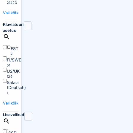
21423
Vali kõik
Klaviatuuri
asetus
EST
7
FI/SWE
51
US/UK
129
Saksa
(Deutsch)
1
Vali kõik
Lisavalikud
SSD