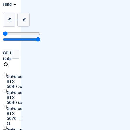
Hind
€
–
€
GPU
tüüp
GeForce
RTX
5090
28
GeForce
RTX
5080
54
GeForce
RTX
5070 Ti
38
GeForce