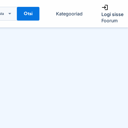
Otsi
Kategooriad
sta
Logi sisse
Foorum