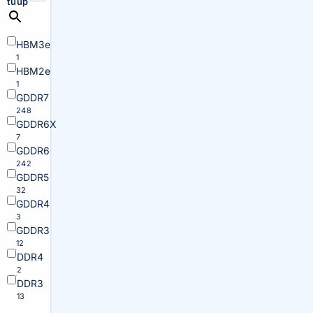
tüüp
HBM3e
1
HBM2e
1
GDDR7
248
GDDR6X
7
GDDR6
242
GDDR5
32
GDDR4
3
GDDR3
12
DDR4
2
DDR3
13