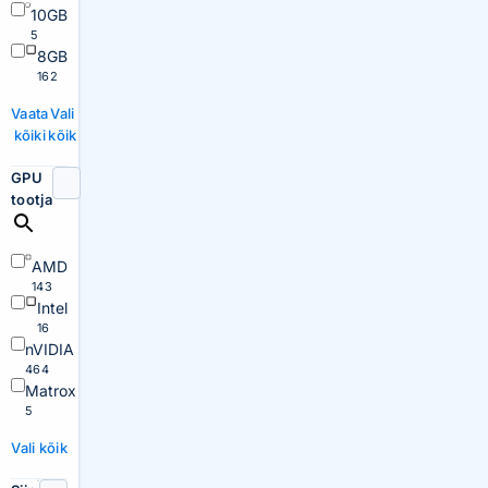
10GB
5
8GB
162
Vaata
Vali
kõiki
kõik
GPU
tootja
AMD
143
Intel
16
nVIDIA
464
Matrox
5
Vali kõik