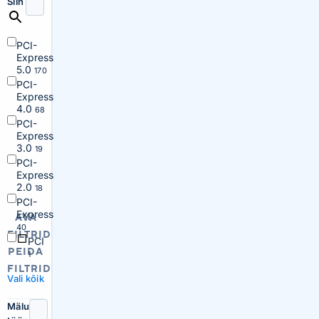
Siin
PCI-
Express
5.0
170
PCI-
Express
4.0
68
PCI-
Express
3.0
19
PCI-
Express
2.0
18
PCI-
Express
AVA
40
FILTRID
PCI
PEIDA
1
FILTRID
Vali kõik
Mälu