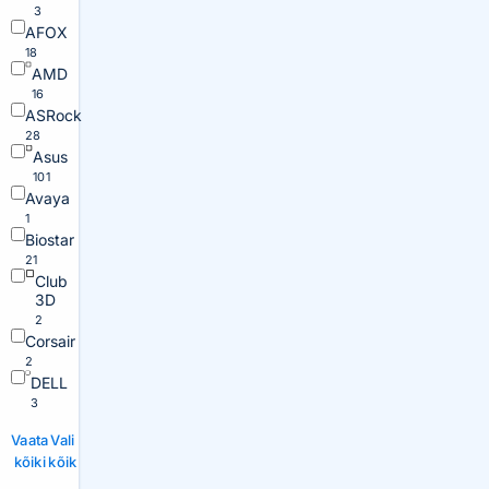
3
AFOX
18
AMD
16
ASRock
28
Asus
101
Avaya
1
Biostar
21
Club
3D
2
Corsair
2
DELL
3
Vaata
Vali
kõiki
kõik