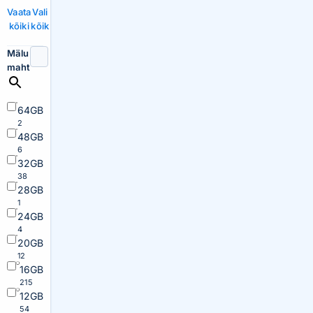
Vaata
Vali
kõiki
kõik
Mälu
maht
64GB
2
48GB
6
32GB
38
28GB
1
24GB
4
20GB
12
16GB
215
12GB
54