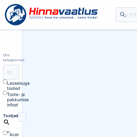
Otsi
kategooriast
Laoseisuga
tooted
Toote- ja
pakkumise
infost
Tootjad
Acer