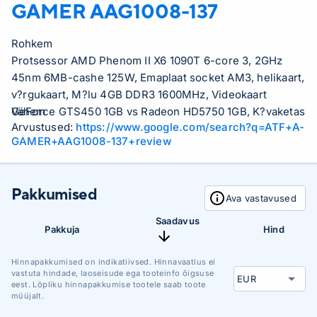
GAMER AAG1008-137
Rohkem
Protsessor AMD Phenom II X6 1090T 6-core 3, 2GHz
45nm 6MB-cashe 125W, Emaplaat socket AM3, helikaart,
v?rgukaart, M?lu 4GB DDR3 1600MHz, Videokaart
GeForce GTS450 1GB vs Radeon HD5750 1GB, K?vaketas
Vähem
Arvustused:
https://www.google.com/search?q=ATF+A-
500GB 7200rpm SATA, DVD-kirjutaja, Arvutikorpus ATX
GAMER+AAG1008-137+review
plus (typical Inwin Griffin v?i samav??rne), Toiteallikas
500-550W (typical 550W Xilence ZXC-XP550.(12)R3 v?i
samav??rne), Progressiivne protsessori jahuti (typical
Pakkumised
Cooler Master HYPER 212+ v?i samav??rne),
Ava vastavused
Saadavus
Pakkuja
Hind
Hinnapakkumised on indikatiivsed. Hinnavaatlus ei
vastuta hindade, laoseisude ega tooteinfo õigsuse
eest. Lõpliku hinnapakkumise tootele saab toote
müüjalt.