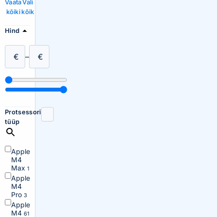
Vaata
Vali
kõiki
kõik
Hind
€
–
€
Protsessori
tüüp
Apple
M4
Max
1
Apple
M4
Pro
3
Apple
M4
61