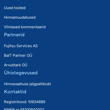
Uued tooted
Hinnamuudatused
Viimased kommentaarid
Partnerid
Fujitsu Services AS
BaIT Partner OÜ
Arvutitark OÜ
Ühistegevused
Hinnavaatluse jalgpalliklubi
Kontaktid
Registrikood: 10934689
KMKR nr EE100940002