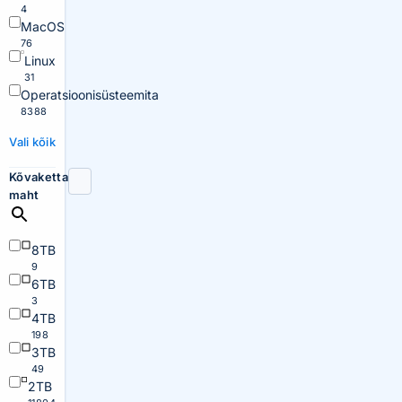
4
MacOS
76
Linux
31
Operatsioonisüsteemita
8388
Vali kõik
Kõvaketta
maht
8TB
9
6TB
3
4TB
198
3TB
49
2TB