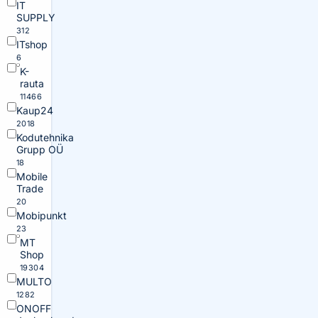
IT
SUPPLY
312
ITshop
6
K-
rauta
11466
Kaup24
2018
Kodutehnika
Grupp OÜ
18
Mobile
Trade
20
Mobipunkt
23
MT
Shop
19304
MULTO
1282
ONOFF