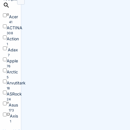
Acer
41
ACTINA
308
Action
1
Adax
7
Apple
76
Arctic
5
Arvutitark
18
ASRock
24
Asus
173
Axis
1