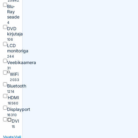
25842
Blu-
Ray
seade
4
DVD
kirjutaja
106
LCD
monitoriga
244
Veebikaamera
31
WiFi
2033
Bluetooth
1214
HDMI
16560
Displayport
16310
DVI
15
Vaata
Vali