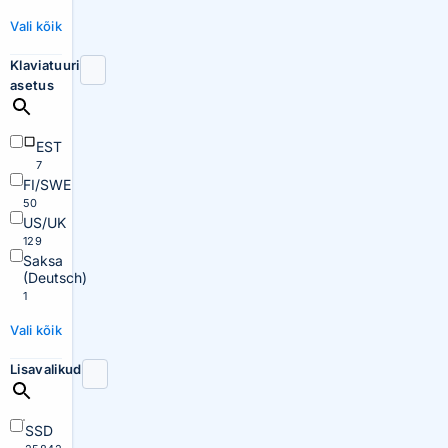
Vali kõik
Klaviatuuri
asetus
EST
7
FI/SWE
50
US/UK
129
Saksa
(Deutsch)
1
Vali kõik
Lisavalikud
SSD