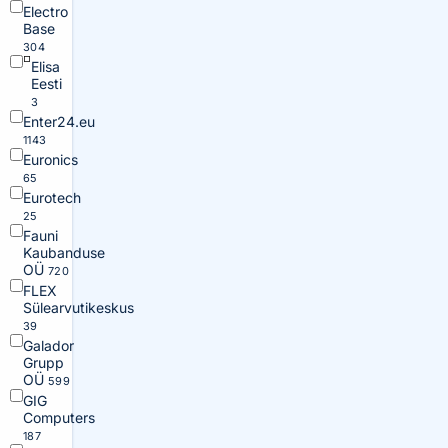
Electro
Base
304
Elisa
Eesti
3
Enter24.eu
1143
Euronics
65
Eurotech
25
Fauni
Kaubanduse
OÜ
720
FLEX
Sülearvutikeskus
39
Galador
Grupp
OÜ
599
GIG
Computers
187