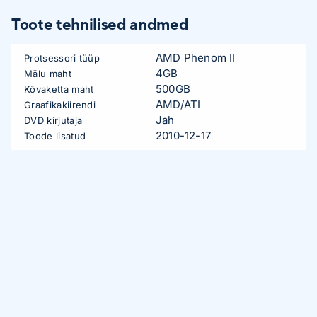
Toote tehnilised andmed
AMD Phenom II
Protsessori tüüp
4GB
Mälu maht
500GB
Kõvaketta maht
AMD/ATI
Graafikakiirendi
Jah
DVD kirjutaja
2010-12-17
Toode lisatud