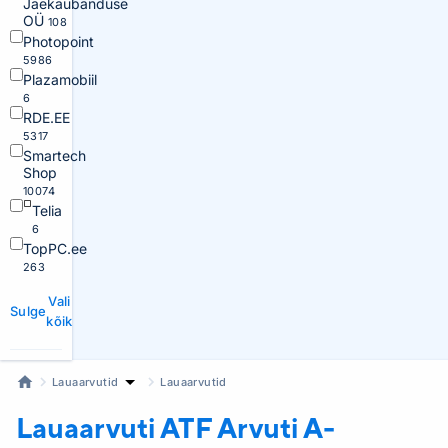
Jaekaubanduse
OÜ
108
Photopoint
5986
Plazamobiil
6
RDE.EE
5317
Smartech
Shop
10074
Telia
6
TopPC.ee
263
Vali
Sulge
kõik
Lauaarvutid
Lauaarvutid
Lauaarvuti ATF
Arvuti A-