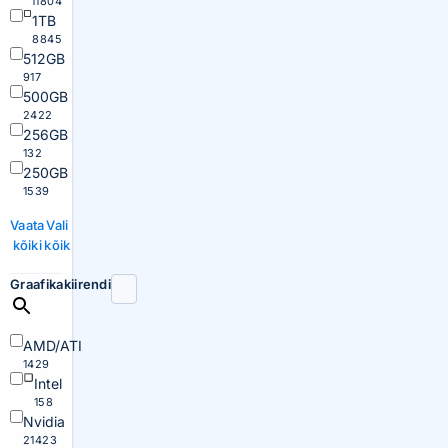
11804
1TB
8845
512GB
917
500GB
2422
256GB
132
250GB
1539
Vaata
Vali
kõiki
kõik
Graafikakiirendi
AMD/ATI
1429
Intel
158
Nvidia
21423