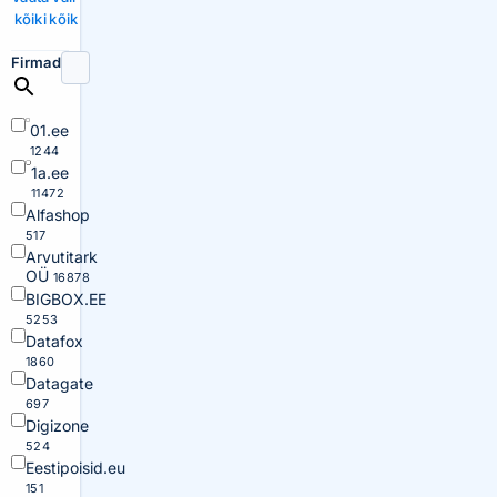
kõiki
kõik
Firmad
01.ee
1244
1a.ee
11472
Alfashop
517
Arvutitark
OÜ
16878
BIGBOX.EE
5253
Datafox
1860
Datagate
697
Digizone
524
Eestipoisid.eu
151