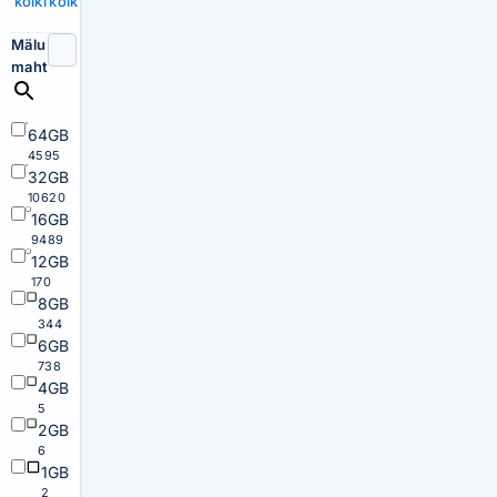
kõiki
kõik
Mälu
maht
64GB
4595
32GB
10620
16GB
9489
12GB
170
8GB
344
6GB
738
4GB
5
2GB
6
1GB
2