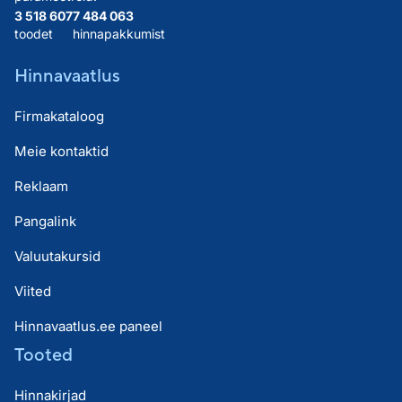
3 518 607
7 484 063
toodet
hinnapakkumist
Hinnavaatlus
Firmakataloog
Meie kontaktid
Reklaam
Pangalink
Valuutakursid
Viited
Hinnavaatlus.ee paneel
Tooted
Hinnakirjad