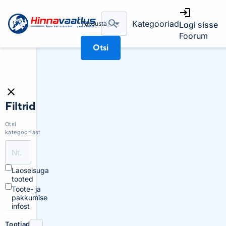
Kategooriad
Täpsusta
Logi sisse
Foorum
Otsi
Filtrid
Otsi
kategooriast
Laoseisuga
tooted
Toote- ja
pakkumise
infost
Tootjad