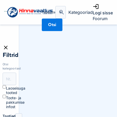
Kategooriad
Täpsusta
Logi sisse
Foorum
Otsi
Filtrid
Otsi
kategooriast
Laoseisuga
tooted
Toote- ja
pakkumise
infost
Tootjad