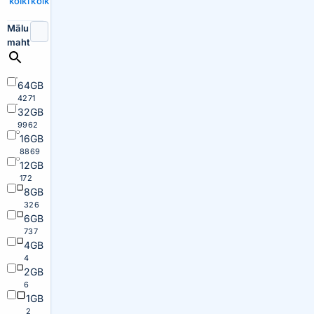
kõiki
kõik
Mälu
maht
64GB
4271
32GB
9962
16GB
8869
12GB
172
8GB
326
6GB
737
4GB
4
2GB
6
1GB
2