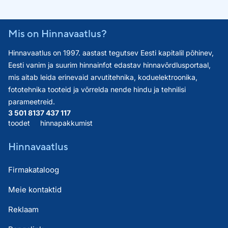
Mis on Hinnavaatlus?
Hinnavaatlus on 1997. aastast tegutsev Eesti kapitalil põhinev,
Eesti vanim ja suurim hinnainfot edastav hinnavõrdlusportaal,
mis aitab leida erinevaid arvutitehnika, koduelektroonika,
fototehnika tooteid ja võrrelda nende hindu ja tehnilisi
parameetreid.
3 501 813
7 437 117
toodet
hinnapakkumist
Hinnavaatlus
Firmakataloog
Meie kontaktid
Reklaam