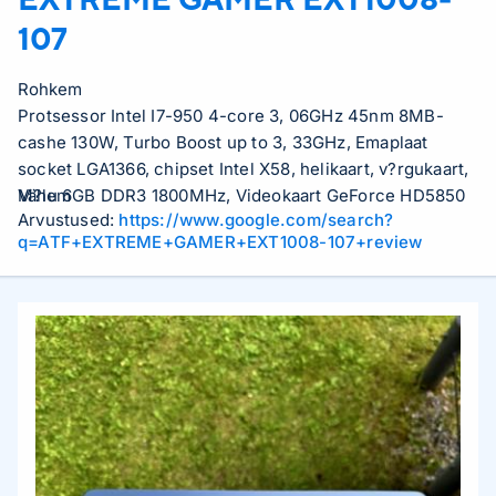
107
Rohkem
Protsessor Intel I7-950 4-core 3, 06GHz 45nm 8MB-
cashe 130W, Turbo Boost up to 3, 33GHz, Emaplaat
socket LGA1366, chipset Intel X58, helikaart, v?rgukaart,
M?lu 6GB DDR3 1800MHz, Videokaart GeForce HD5850
Vähem
Arvustused:
https://www.google.com/search?
1GB vs GTX465 1GB, K?vaketas Intel SSD 80GB + 500GB
q=ATF+EXTREME+GAMER+EXT1008-107+review
7200rpm SATA, DVD-kirjutaja, Arvutikorpus ATX plus
(typical Inwin Griffin v?i samav??rne), Toiteallikas 600W,