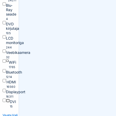
24211
Blu-
Ray
seade
4
DVD
kirjutaja
105
LCD
monitoriga
244
Veebikaamera
32
WiFi
1765
Bluetooth
1214
HDMI
16560
Displayport
16311
DVI
15
Vaata
Vali