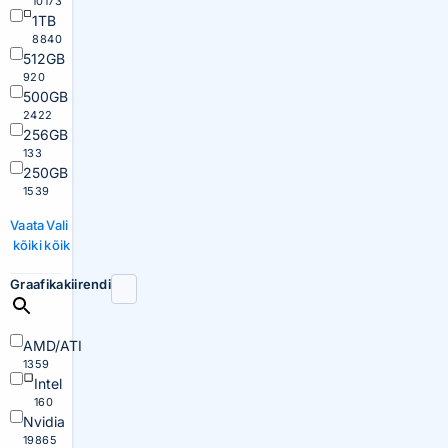
10173
1TB
8840
512GB
920
500GB
2422
256GB
133
250GB
1539
Vaata
Vali
kõiki
kõik
Graafikakiirendi
AMD/ATI
1359
Intel
160
Nvidia
19865