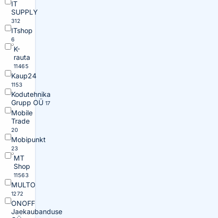
IT
SUPPLY
312
ITshop
6
K-
rauta
11465
Kaup24
1153
Kodutehnika
Grupp OÜ
17
Mobile
Trade
20
Mobipunkt
23
MT
Shop
11563
MULTO
1272
ONOFF
Jaekaubanduse