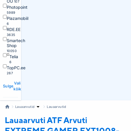
OÜ
107
Photopoint
5989
Plazamobiil
6
RDE.EE
3635
Smartech
Shop
10050
Telia
6
TopPC.ee
267
Vali
Sulge
kõik
Lauaarvutid
Lauaarvutid
Lauaarvuti ATF
Arvuti
EXTREME GAMER EXT1008-