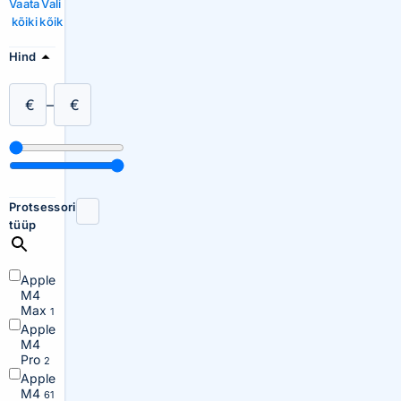
Vaata
Vali
kõiki
kõik
Hind
€
–
€
Protsessori
tüüp
Apple
M4
Max
1
Apple
M4
Pro
2
Apple
M4
61