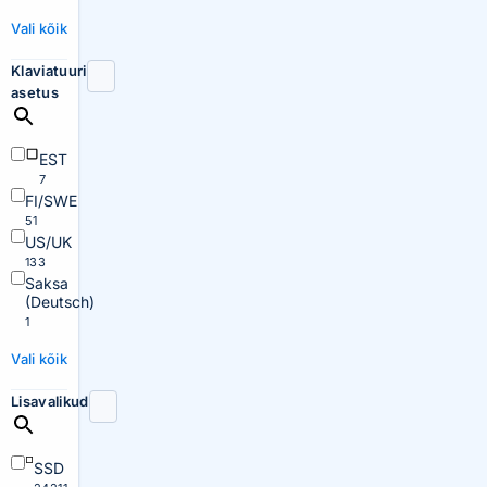
Vali kõik
Klaviatuuri
asetus
EST
7
FI/SWE
51
US/UK
133
Saksa
(Deutsch)
1
Vali kõik
Lisavalikud
SSD