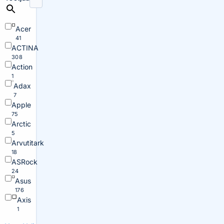
Acer
41
ACTINA
308
Action
1
Adax
7
Apple
75
Arctic
5
Arvutitark
18
ASRock
24
Asus
176
Axis
1