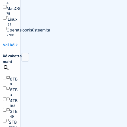
4
MacOS
75
Linux
31
Operatsioonisüsteemita
7780
Vali kõik
Kõvaketta
maht
8TB
9
6TB
3
4TB
198
3TB
49
2TB