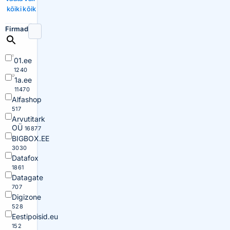
kõiki
kõik
Firmad
01.ee
1240
1a.ee
11470
Alfashop
517
Arvutitark
OÜ
16877
BIGBOX.EE
3030
Datafox
1861
Datagate
707
Digizone
528
Eestipoisid.eu
152