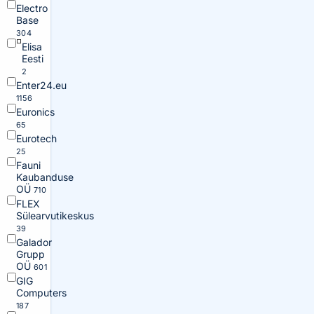
Electro
Base
304
Elisa
Eesti
2
Enter24.eu
1156
Euronics
65
Eurotech
25
Fauni
Kaubanduse
OÜ
710
FLEX
Sülearvutikeskus
39
Galador
Grupp
OÜ
601
GIG
Computers
187