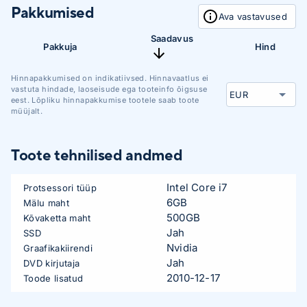
Pakkumised
Ava vastavused
Saadavus
Pakkuja
Hind
Hinnapakkumised on indikatiivsed. Hinnavaatlus ei
vastuta hindade, laoseisude ega tooteinfo õigsuse
eest. Lõpliku hinnapakkumise tootele saab toote
müüjalt.
Toote tehnilised andmed
Intel Core i7
Protsessori tüüp
6GB
Mälu maht
500GB
Kõvaketta maht
Jah
SSD
Nvidia
Graafikakiirendi
Jah
DVD kirjutaja
2010-12-17
Toode lisatud