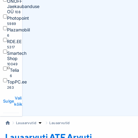
ONOFF
Jaekaubanduse
OÜ
108
Photopoint
5989
Plazamobiil
6
RDE.EE
5317
Smartech
Shop
10049
Telia
6
TopPC.ee
263
Vali
Sulge
kõik
Lauaarvutid
Lauaarvutid
Lauaarvuti ATF
Arvuti