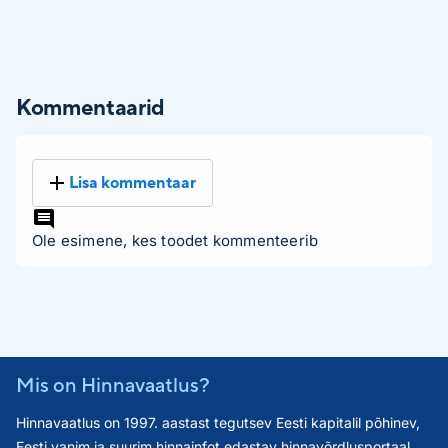
Kommentaarid
Lisa kommentaar
Ole esimene, kes toodet kommenteerib
Mis on Hinnavaatlus?
Hinnavaatlus on 1997. aastast tegutsev Eesti kapitalil põhinev,
Eesti vanim ja suurim hinnainfot edastav hinnavõrdlusportaal,