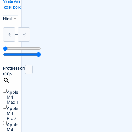
Vaata
Vali
kõiki
kõik
Hind
€
–
€
Protsessori
tüüp
Apple
M4
Max
1
Apple
M4
Pro
3
Apple
M4