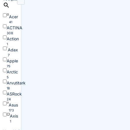
Acer
41
ACTINA
308
Action
1
Adax
7
Apple
75
Arctic
5
Arvutitark
18
ASRock
24
Asus
173
Axis
1