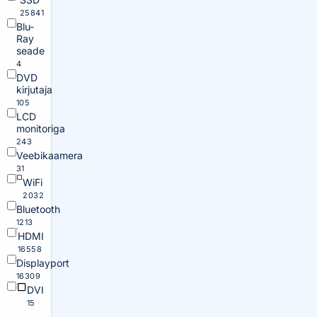
25841
Blu-
Ray
seade
4
DVD
kirjutaja
105
LCD
monitoriga
243
Veebikaamera
31
WiFi
2032
Bluetooth
1213
HDMI
16558
Displayport
16309
DVI
15