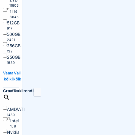
11805
1TB
8845
512GB
917
500GB
2421
256GB
132
250GB
1539
Vaata
Vali
kõiki
kõik
Graafikakiirendi
AMD/ATI
1430
Intel
158
Nvidia