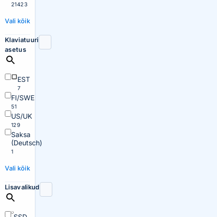
21423
Vali kõik
Klaviatuuri
asetus
EST
7
FI/SWE
51
US/UK
129
Saksa
(Deutsch)
1
Vali kõik
Lisavalikud
SSD