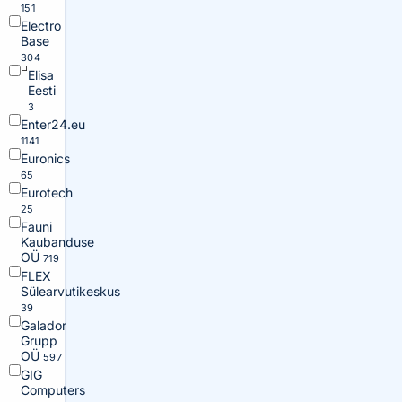
151
Electro
Base
304
Elisa
Eesti
3
Enter24.eu
1141
Euronics
65
Eurotech
25
Fauni
Kaubanduse
OÜ
719
FLEX
Sülearvutikeskus
39
Galador
Grupp
OÜ
597
GIG
Computers