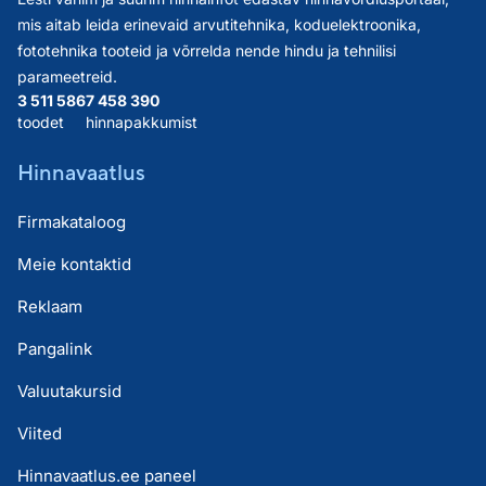
mis aitab leida erinevaid arvutitehnika, koduelektroonika,
fototehnika tooteid ja võrrelda nende hindu ja tehnilisi
parameetreid.
3 511 586
7 458 390
toodet
hinnapakkumist
Hinnavaatlus
Firmakataloog
Meie kontaktid
Reklaam
Pangalink
Valuutakursid
Viited
Hinnavaatlus.ee paneel