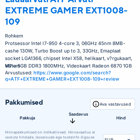
EXTREME GAMER EXT1008-
109
Rohkem
Protsessor Intel I7-950 4-core 3, 06GHz 45nm 8MB-
cashe 130W, Turbo Boost up to 3, 33GHz, Emaplaat
socket LGA1366, chipset Intel X58, helikaart, v?rgukaart,
M?lu 6GB DDR3 1800MHz, Videokaart Radeon 6870 1GB
Vähem
Arvustused:
https://www.google.com/search?
vs GeForce GTX470 1, 28GB, K?vaketas Intel SSD 80GB
q=ATF+EXTREME+GAMER+EXT1008-109+review
+ 500GB 7200rpm SATA, DVD-kirjutaja, Arvutikorpus ATX
plus (typical Inwin Griffin v?i samav??rne), Toiteallikas
600W,
Pakkumised
Ava vastavused
Saadavus
Pakkuja
Hind
Hinnapakkumised on indikatiivsed. Hinnavaatlus ei
vastuta hindade, laoseisude ega tooteinfo õigsuse