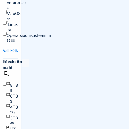
Enterprise
4
MacOS
75
Linux
31
Operatsioonisüsteemita
8388
Vali kõik
Kõvaketta
maht
8TB
9
6TB
3
4TB
198
3TB
49
2TB