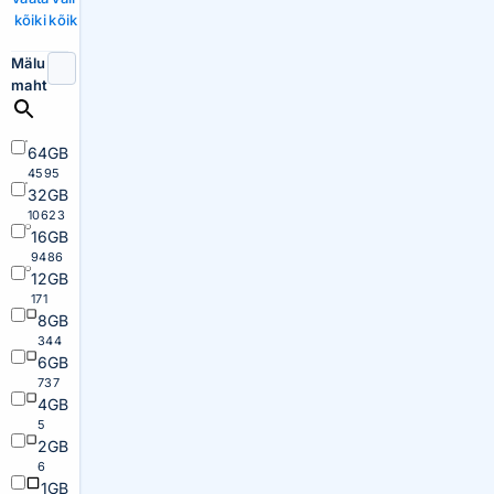
kõiki
kõik
Mälu
maht
64GB
4595
32GB
10623
16GB
9486
12GB
171
8GB
344
6GB
737
4GB
5
2GB
6
1GB