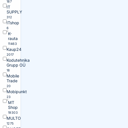
187
IT
SUPPLY
312
ITshop
6
K-
rauta
11463
Kaup24
2017
Kodutehnika
Grupp OÜ
18
Mobile
Trade
20
Mobipunkt
23
MT
Shop
19303
MULTO
1275