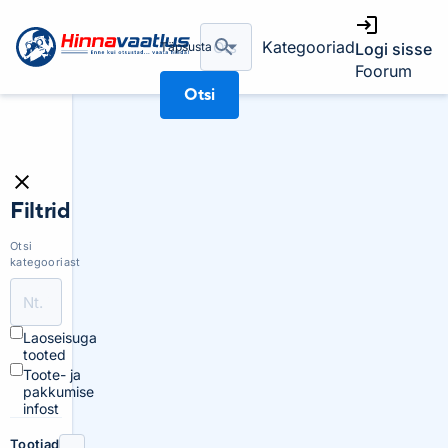
Kategooriad
Täpsusta
Logi sisse
Foorum
Otsi
Filtrid
Otsi
kategooriast
Laoseisuga
tooted
Toote- ja
pakkumise
infost
Tootjad