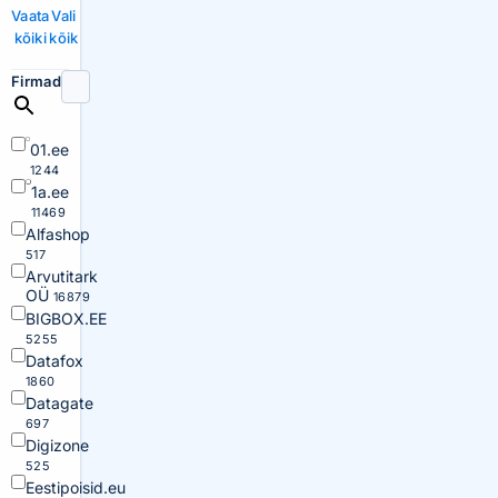
Vaata
Vali
kõiki
kõik
Firmad
01.ee
1244
1a.ee
11469
Alfashop
517
Arvutitark
OÜ
16879
BIGBOX.EE
5255
Datafox
1860
Datagate
697
Digizone
525
Eestipoisid.eu