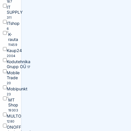
187
IT
SUPPLY
311
ITshop
6
K-
rauta
11459
Kaup24
2004
Kodutehnika
Grupp OÜ
17
Mobile
Trade
20
Mobipunkt
23
MT
Shop
19303
MULTO
1280
ONOFF