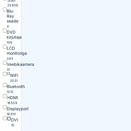
25936
Blu-
Ray
seade
4
DVD
kirjutaja
106
LCD
monitoriga
243
Veebikaamera
31
WiFi
2031
Bluetooth
1212
HDMI
16559
Displayport
16310
DVI
15