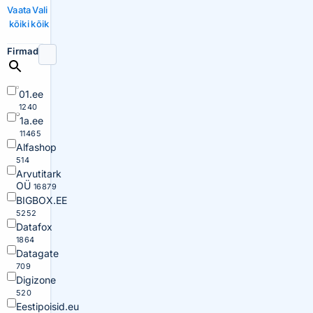
Vaata
Vali
kõiki
kõik
Firmad
01.ee
1240
1a.ee
11465
Alfashop
514
Arvutitark
OÜ
16879
BIGBOX.EE
5252
Datafox
1864
Datagate
709
Digizone
520
Eestipoisid.eu