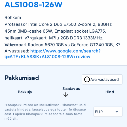
ALS1008-126W
Rohkem
Protsessor Intel Core 2 Duo E7500 2-core 2, 93GHz
45nm 3MB-cashe 65W, Emaplaat socket LGA775,
helikaart, v?rgukaart, M?lu 2GB DDR3 1333MHz,
Videokaart Radeon 5670 1GB vs GeForce GT240 1GB, K?
Vähem
Arvustused:
https://www.google.com/search?
vaketas 500GB 7200rpm SATA, DVD-kirjutaja,
q=ATF+KLASSIK+ALS1008-126W+review
Arvutikorpus ATX, 400W, Operatsioonis?steem Windows
7 Home Premium, OpenOffice tarkvara (dokumentide
kirjutamise programm, teabe anal??simise programm,
Pakkumised
esitluste koostamise programm jne..), Antiviirus Eset
Ava vastavused
NOD32 vs Kaspersky Antivirus 1 aasta litsents
Saadavus
Pakkuja
Hind
Hinnapakkumised on indikatiivsed. Hinnavaatlus ei
vastuta hindade, laoseisude ega tooteinfo õigsuse
eest. Lõpliku hinnapakkumise tootele saab toote
müüjalt.