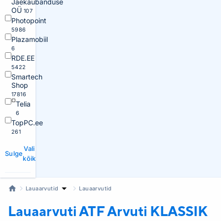
Jaekaubanduse
OÜ
107
Photopoint
5986
Plazamobiil
6
RDE.EE
5422
Smartech
Shop
17816
Telia
6
TopPC.ee
261
Vali
Sulge
kõik
Lauaarvutid
Lauaarvutid
Lauaarvuti ATF
Arvuti KLASSIK