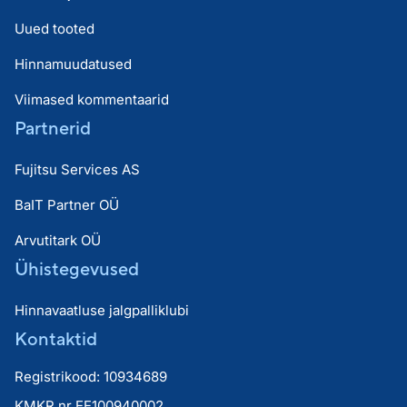
Uued tooted
Hinnamuudatused
Viimased kommentaarid
Partnerid
Fujitsu Services AS
BaIT Partner OÜ
Arvutitark OÜ
Ühistegevused
Hinnavaatluse jalgpalliklubi
Kontaktid
Registrikood: 10934689
KMKR nr EE100940002