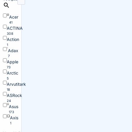
Acer
41
ACTINA
308
Action
1
Adax
7
Apple
73
Arctic
5
Arvutitark
18
ASRock
24
Asus
173
Axis
1