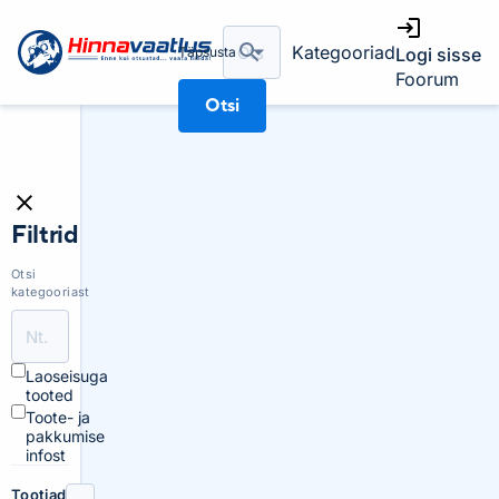
Kategooriad
Täpsusta
Logi sisse
Foorum
Otsi
Filtrid
Otsi
kategooriast
Laoseisuga
tooted
Toote- ja
pakkumise
infost
Tootjad