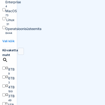
Enterprise
4
MacOS
73
Linux
31
Operatsioonisüsteemita
8444
Vali kõik
Kõvaketta
maht
8TB
9
6TB
3
4TB
199
3TB
49
2TB