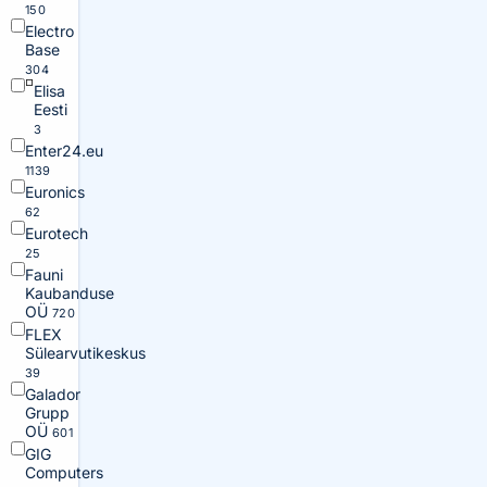
150
Electro
Base
304
Elisa
Eesti
3
Enter24.eu
1139
Euronics
62
Eurotech
25
Fauni
Kaubanduse
OÜ
720
FLEX
Sülearvutikeskus
39
Galador
Grupp
OÜ
601
GIG
Computers