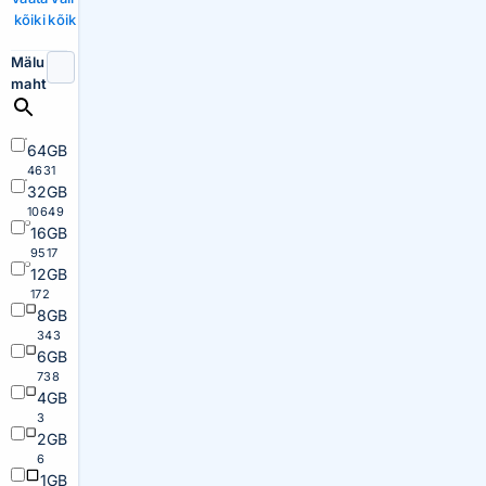
kõiki
kõik
Mälu
maht
64GB
4631
32GB
10649
16GB
9517
12GB
172
8GB
343
6GB
738
4GB
3
2GB
6
1GB