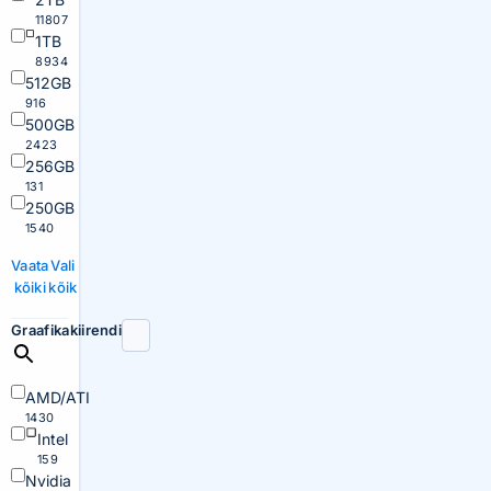
11807
1TB
8934
512GB
916
500GB
2423
256GB
131
250GB
1540
Vaata
Vali
kõiki
kõik
Graafikakiirendi
AMD/ATI
1430
Intel
159
Nvidia