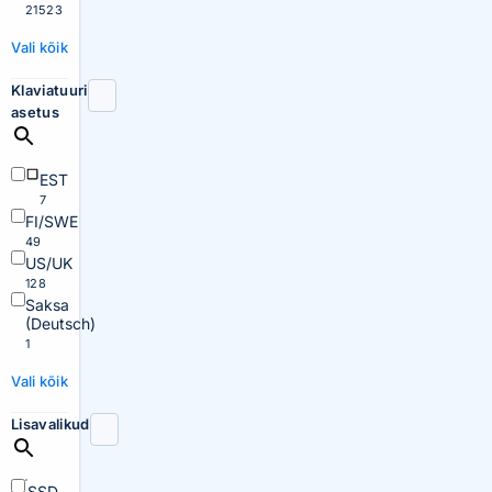
21523
Vali kõik
Klaviatuuri
asetus
EST
7
FI/SWE
49
US/UK
128
Saksa
(Deutsch)
1
Vali kõik
Lisavalikud
SSD