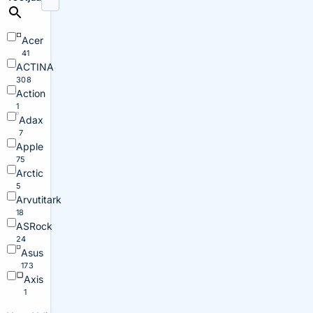
Acer
41
ACTINA
308
Action
1
Adax
7
Apple
75
Arctic
5
Arvutitark
18
ASRock
24
Asus
173
Axis
1