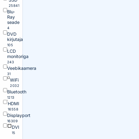
25841
Blu-
Ray
seade
4
DVD
kirjutaja
105
LCD
monitoriga
243
Veebikaamera
31
WiFi
2032
Bluetooth
1213
HDMI
16558
Displayport
16309
DVI
15