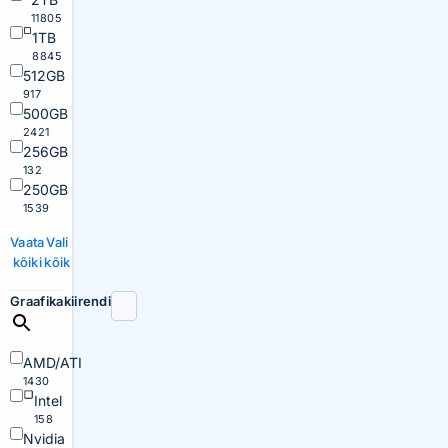
11805
1TB
8845
512GB
917
500GB
2421
256GB
132
250GB
1539
Vaata
Vali
kõiki
kõik
Graafikakiirendi
AMD/ATI
1430
Intel
158
Nvidia