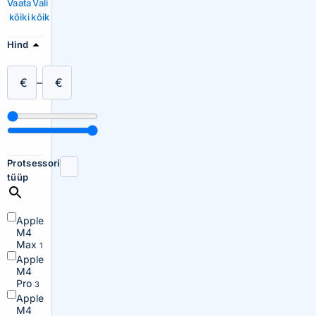
Vaata
Vali
kõiki
kõik
Hind
€
–
€
Protsessori
tüüp
Apple
M4
Max
1
Apple
M4
Pro
3
Apple
M4