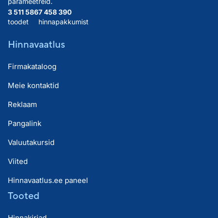
parameetreid.
3 511 586
7 458 390
toodet
hinnapakkumist
Hinnavaatlus
Firmakataloog
Meie kontaktid
Reklaam
Pangalink
Valuutakursid
Viited
Hinnavaatlus.ee paneel
Tooted
Hinnakirjad