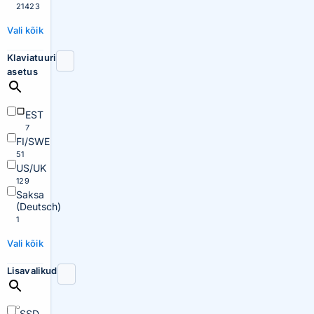
21423
Vali kõik
Klaviatuuri
asetus
EST
7
FI/SWE
51
US/UK
129
Saksa
(Deutsch)
1
Vali kõik
Lisavalikud
SSD