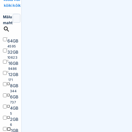
kõiki
kõik
Mälu
maht
64GB
4595
32GB
10623
16GB
9486
12GB
171
8GB
344
6GB
737
4GB
5
2GB
6
1GB