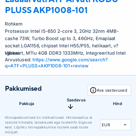
PLUSS AKP1008-101
Rohkem
Protsessor Intel I5-650 2-core 3, 2GHz 32nm 4MB-
cashe 73W, Turbo Boost up to 3, 46GHz, Emaplaat
socket LGA1156, chipset Intel H55/P55, helikaart, v?
rgukaart, M?lu 4GB DDR3 1333MHz, Integreeritud Intel
Vähem
Arvustused:
https://www.google.com/search?
HD Graphics, K?vaketas 500GB 7200rpm SATA, DVD-
q=ATF+PLUSS+AKP1008-101+review
kirjutaja, Arvutikorpus ATX, 400W,
Pakkumised
Ava vastavused
Saadavus
Pakkuja
Hind
Hinnapakkumised on indikatiivsed. Hinnavaatlus ei
vastuta hindade, laoseisude ega tooteinfo õigsuse
eest. Lõpliku hinnapakkumise tootele saab toote
müüjalt.