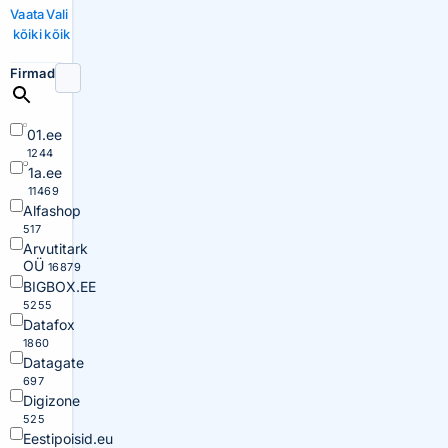
Vaata
Vali
kõiki
kõik
Firmad
01.ee
1244
1a.ee
11469
Alfashop
517
Arvutitark
OÜ
16879
BIGBOX.EE
5255
Datafox
1860
Datagate
697
Digizone
525
Eestipoisid.eu