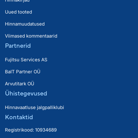
Uued tooted
Hinnamuudatused
Viimased kommentaarid
Partnerid
Fujitsu Services AS
BaIT Partner OÜ
Arvutitark OÜ
Ühistegevused
Hinnavaatluse jalgpalliklubi
Kontaktid
Registrikood: 10934689