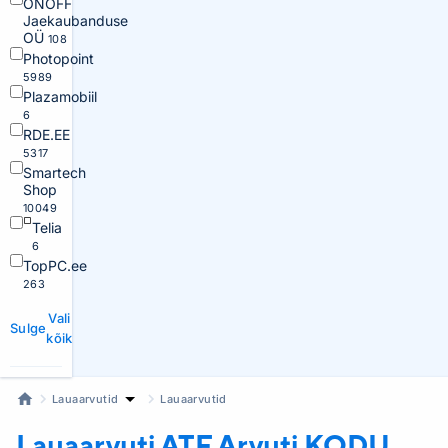
ONOFF
Jaekaubanduse
OÜ
108
Photopoint
5989
Plazamobiil
6
RDE.EE
5317
Smartech
Shop
10049
Telia
6
TopPC.ee
263
Vali
Sulge
kõik
Lauaarvutid
Lauaarvutid
Lauaarvuti ATF
Arvuti KODU