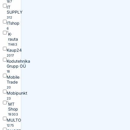
187
IT
SUPPLY
312
ITshop
6
K-
rauta
11463
Kaup24
2017
Kodutehnika
Grupp OÜ
18
Mobile
Trade
20
Mobipunkt
23
MT
Shop
19303
MULTO
1275