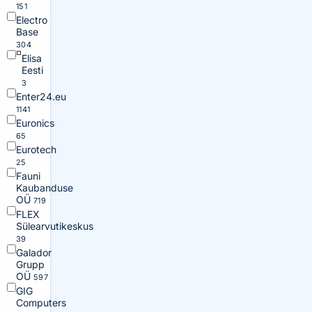
151
Electro
Base
304
Elisa
Eesti
3
Enter24.eu
1141
Euronics
65
Eurotech
25
Fauni
Kaubanduse
OÜ
719
FLEX
Sülearvutikeskus
39
Galador
Grupp
OÜ
597
GIG
Computers