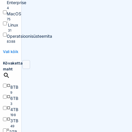
Enterprise
4
MacOS
75
Linux
31
Operatsioonisüsteemita
8388
Vali kõik
Kõvaketta
maht
8TB
9
6TB
3
4TB
198
3TB
49
2TB