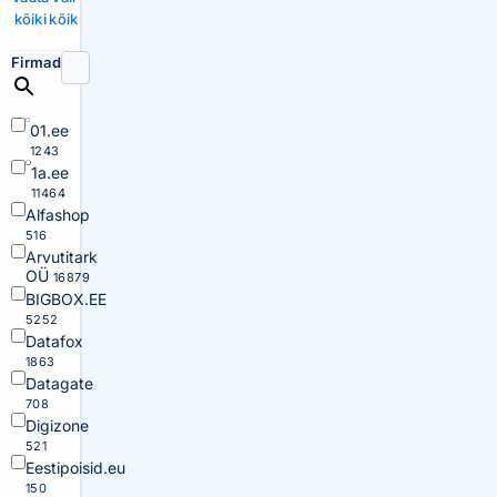
kõiki
kõik
Firmad
01.ee
1243
1a.ee
11464
Alfashop
516
Arvutitark
OÜ
16879
BIGBOX.EE
5252
Datafox
1863
Datagate
708
Digizone
521
Eestipoisid.eu
150