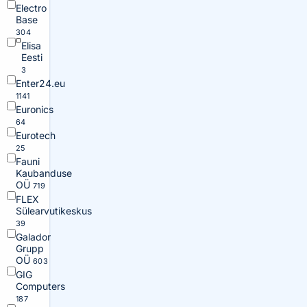
Electro
Base
304
Elisa
Eesti
3
Enter24.eu
1141
Euronics
64
Eurotech
25
Fauni
Kaubanduse
OÜ
719
FLEX
Sülearvutikeskus
39
Galador
Grupp
OÜ
603
GIG
Computers
187