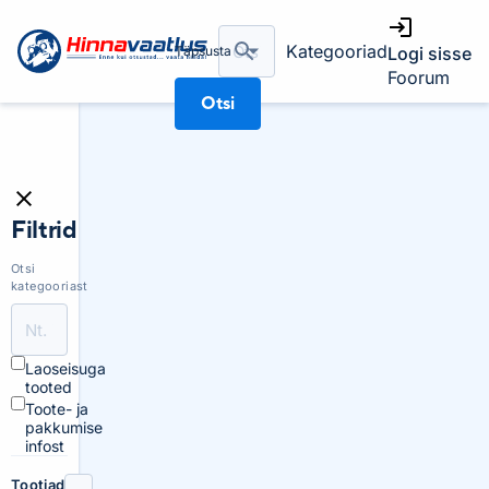
Kategooriad
Täpsusta
Logi sisse
Foorum
Otsi
Filtrid
Otsi
kategooriast
Laoseisuga
tooted
Toote- ja
pakkumise
infost
Tootjad