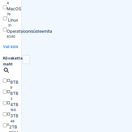
4
MacOS
76
Linux
31
Operatsioonisüsteemita
8390
Vali kõik
Kõvaketta
maht
8TB
9
6TB
3
4TB
198
3TB
49
2TB