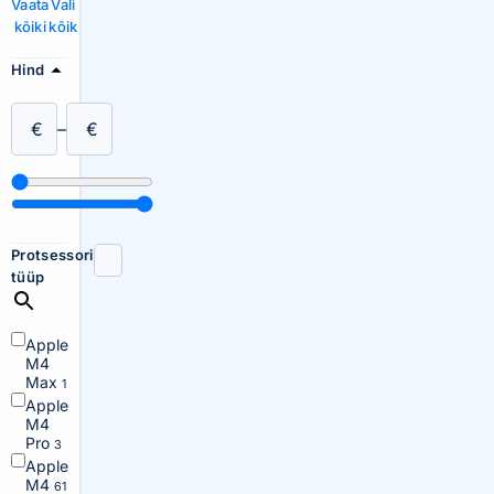
Vaata
Vali
kõiki
kõik
Hind
€
–
€
Protsessori
tüüp
Apple
M4
Max
1
Apple
M4
Pro
3
Apple
M4
61