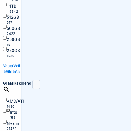
11804
1TB
8842
512GB
917
500GB
2422
256GB
131
250GB
1539
Vaata
Vali
kõiki
kõik
Graafikakiirendi
AMD/ATI
1430
Intel
158
Nvidia
21422