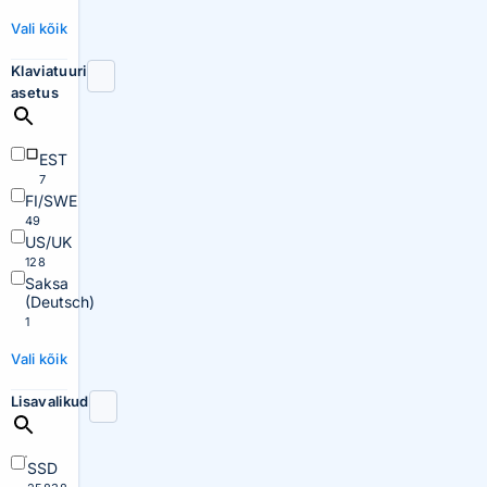
Vali kõik
Klaviatuuri
asetus
EST
7
FI/SWE
49
US/UK
128
Saksa
(Deutsch)
1
Vali kõik
Lisavalikud
SSD