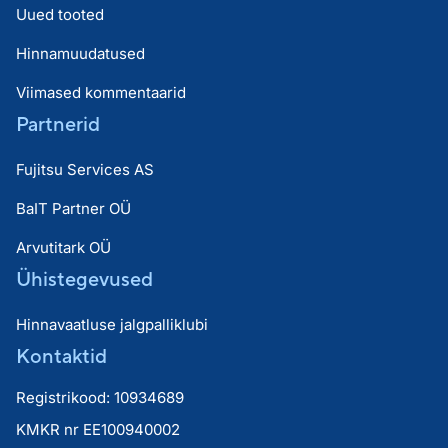
Uued tooted
Hinnamuudatused
Viimased kommentaarid
Partnerid
Fujitsu Services AS
BaIT Partner OÜ
Arvutitark OÜ
Ühistegevused
Hinnavaatluse jalgpalliklubi
Kontaktid
Registrikood: 10934689
KMKR nr EE100940002