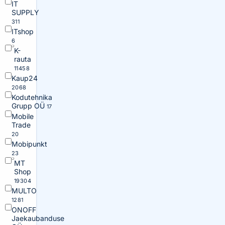
IT
SUPPLY
311
ITshop
6
K-
rauta
11458
Kaup24
2068
Kodutehnika
Grupp OÜ
17
Mobile
Trade
20
Mobipunkt
23
MT
Shop
19304
MULTO
1281
ONOFF
Jaekaubanduse