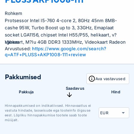
Rohkem
Protsessor Intel I5-760 4-core 2, 8GHz 45nm 8MB-
cashe 95W, Turbo Boost up to 3, 33GHz, Emaplaat
socket LGA1156, chipset Intel H55/P55, helikaart, v?
rgukaart, M?lu 4GB DDR3 1333MHz, Videokaart Radeon
Vähem
Arvustused:
https://www.google.com/search?
HD5450 512MB vs GeForce GT210 512MB, K?vaketas
q=ATF+PLUSS+AKP1008-111+review
500GB 7200rpm SATA, DVD-kirjutaja, Arvutikorpus ATX,
400W,
Pakkumised
Ava vastavused
Saadavus
Pakkuja
Hind
Hinnapakkumised on indikatiivsed. Hinnavaatlus ei
vastuta hindade, laoseisude ega tooteinfo õigsuse
eest. Lõpliku hinnapakkumise tootele saab toote
müüjalt.