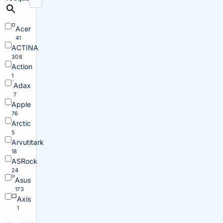
Acer
41
ACTINA
308
Action
1
Adax
7
Apple
76
Arctic
5
Arvutitark
18
ASRock
24
Asus
173
Axis
1