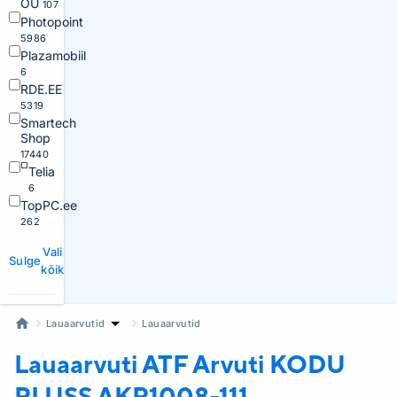
OÜ
107
Photopoint
5986
Plazamobiil
6
RDE.EE
5319
Smartech
Shop
17440
Telia
6
TopPC.ee
262
Vali
Sulge
kõik
Lauaarvutid
Lauaarvutid
Lauaarvuti ATF
Arvuti KODU
PLUSS AKP1008-111