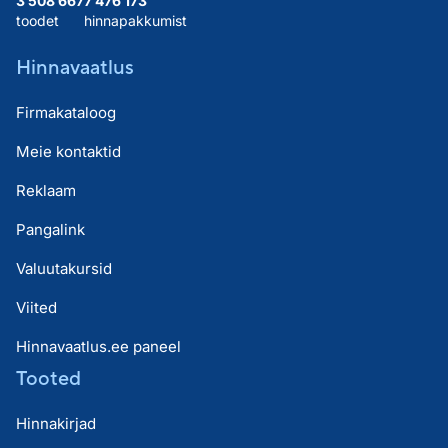
3 508 667
7 476 173
toodet
hinnapakkumist
Hinnavaatlus
Firmakataloog
Meie kontaktid
Reklaam
Pangalink
Valuutakursid
Viited
Hinnavaatlus.ee paneel
Tooted
Hinnakirjad