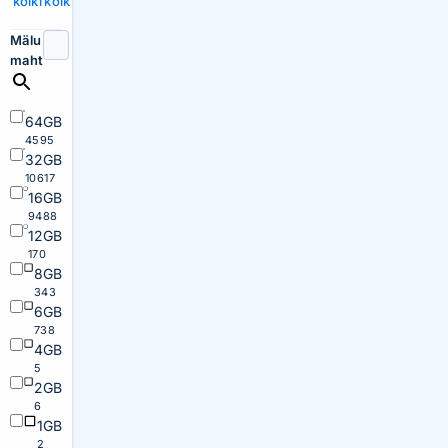
kõiki
kõik
Mälu
maht
64GB
4595
32GB
10617
16GB
9488
12GB
170
8GB
343
6GB
738
4GB
5
2GB
6
1GB
2