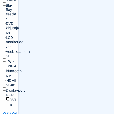
25838
Blu-
Ray
seade
4
DVD
kirjutaja
106
LCD
monitoriga
244
Veebikaamera
31
WiFi
2033
Bluetooth
1214
HDMI
16560
Displayport
16310
DVI
15
Vaata
Vali