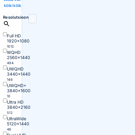
kõiki
kõik
Resolutsioon
Full HD
1920×1080
1012
WQHD
2560×1440
494
UWQHD
3440×1440
146
UWQHD+
3840×1600
10
Ultra HD
3840×2160
512
UltraWide
5120×1440
46