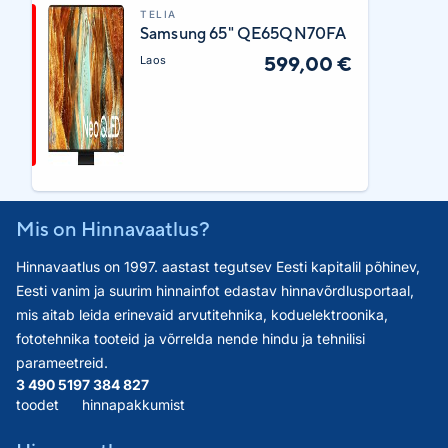
TELIA
Samsung 65" QE65QN70FA
599,00 €
Laos
Mis on Hinnavaatlus?
Hinnavaatlus on 1997. aastast tegutsev Eesti kapitalil põhinev,
Eesti vanim ja suurim hinnainfot edastav hinnavõrdlusportaal,
mis aitab leida erinevaid arvutitehnika, koduelektroonika,
fototehnika tooteid ja võrrelda nende hindu ja tehnilisi
parameetreid.
3 490 519
7 384 827
toodet
hinnapakkumist