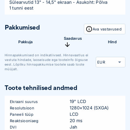
Sülearvutid 13" - 14,5" ekraan
- Asukoht: Põlva
1 tunni eest
Pakkumised
Ava vastavused
Saadavus
Pakkuja
Hind
Hinnapakkumised on indikatiivsed. Hinnavaatlus ei
vastuta hindade, laoseisude ega tooteinfo õigsuse
eest. Lõpliku hinnapakkumise tootele saab toote
müüjalt.
Toote tehnilised andmed
19" LCD
Ekraani suurus
1280×1024 (SXGA)
Resolutsioon
LCD
Paneeli tüüp
20 ms
Reaktsiooniaeg
Jah
DVI