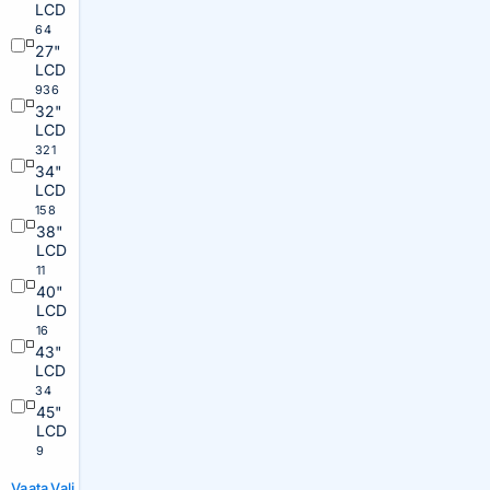
LCD
64
27"
LCD
936
32"
LCD
321
34"
LCD
158
38"
LCD
11
40"
LCD
16
43"
LCD
34
45"
LCD
9
Vaata
Vali