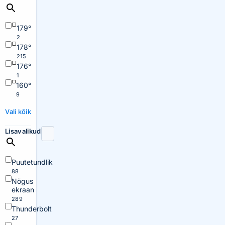
179°
2
178°
215
176°
1
160°
9
Vali kõik
Lisavalikud
Puutetundlik
88
Nõgus
ekraan
289
Thunderbolt
27