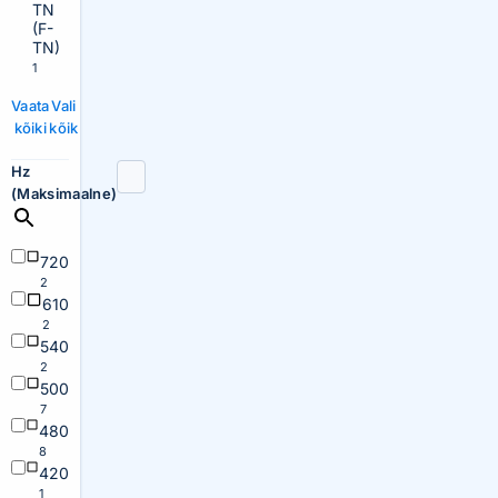
TN
(F-
TN)
1
Vaata
Vali
kõiki
kõik
Hz
(Maksimaalne)
720
2
610
2
540
2
500
7
480
8
420
1