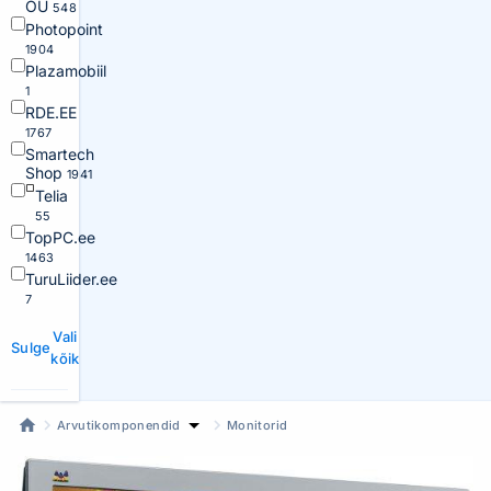
OÜ
548
Photopoint
1904
Plazamobiil
1
RDE.EE
1767
Smartech
Shop
1941
Telia
55
TopPC.ee
1463
TuruLiider.ee
7
Vali
Sulge
kõik
Arvutikomponendid
Monitorid