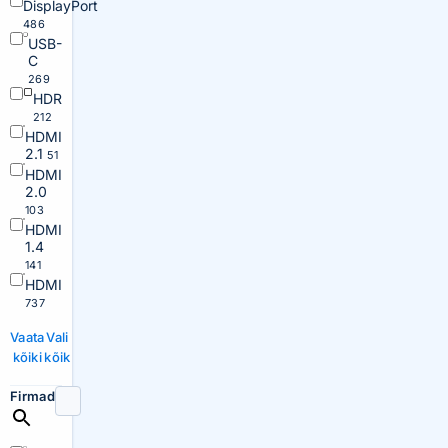
DisplayPort
486
USB-
C
269
HDR
212
HDMI
2.1
51
HDMI
2.0
103
HDMI
1.4
141
HDMI
737
Vaata
Vali
kõiki
kõik
Firmad