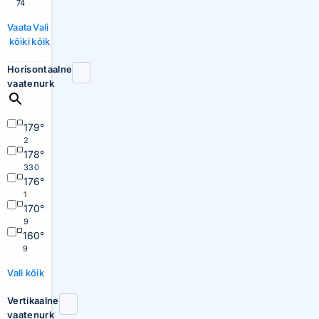
74
Vaata
Vali
kõiki
kõik
Horisontaalne
vaatenurk
179°
2
178°
330
176°
1
170°
9
160°
9
Vali kõik
Vertikaalne
vaatenurk