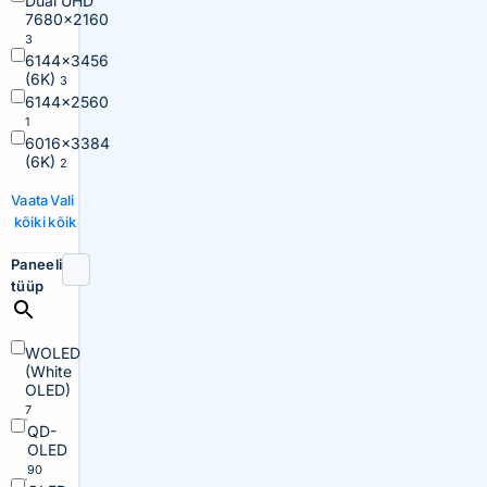
Dual UHD
7680×2160
3
6144×3456
(6K)
3
6144×2560
1
6016×3384
(6K)
2
Vaata
Vali
kõiki
kõik
Paneeli
tüüp
WOLED
(White
OLED)
7
QD-
OLED
90