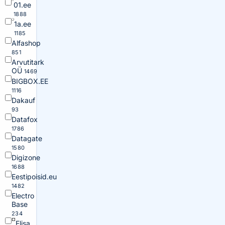
01.ee
1888
1a.ee
1185
Alfashop
851
Arvutitark
OÜ
1469
BIGBOX.EE
1116
Dakauf
93
Datafox
1786
Datagate
1580
Digizone
1688
Eestipoisid.eu
1482
Electro
Base
234
Elisa