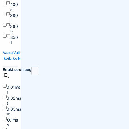
400
2
380
1
360
17
350
1
Vaata
Vali
kõiki
kõik
Reaktsiooniaeg
0.01ms
1
0.02ms
3
0.03ms
111
0.1ms
3