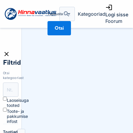
Kategooriad
Täpsusta
Logi sisse
Foorum
Otsi
Filtrid
Otsi
kategooriast
Laoseisuga
tooted
Toote- ja
pakkumise
infost
Tootjad