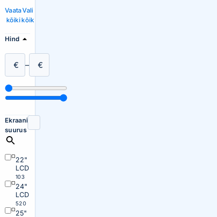
Vaata
Vali
kõiki
kõik
Hind
€
–
€
Ekraani
suurus
22"
LCD
103
24"
LCD
520
25"