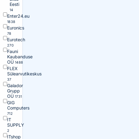
Eesti
14
Enter24.eu
1838
Euronics
78
Eurotech
270
Fauni
Kaubanduse
OÜ
1488
FLEX
Sülearvutikeskus
37
Galador
Grupp
OÜ
1731
GIG
Computers
712
IT
SUPPLY
2
ITshop