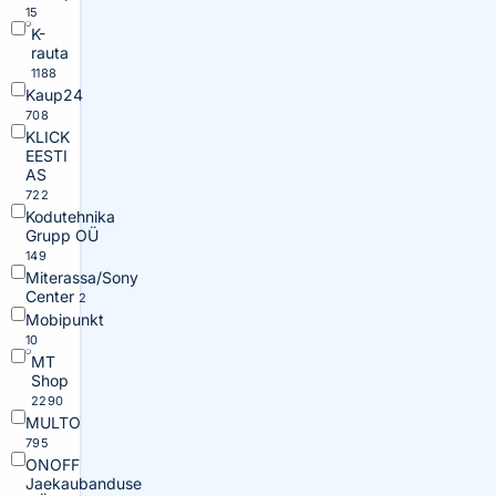
15
K-
rauta
1188
Kaup24
708
KLICK
EESTI
AS
722
Kodutehnika
Grupp OÜ
149
Miterassa/Sony
Center
2
Mobipunkt
10
MT
Shop
2290
MULTO
795
ONOFF
Jaekaubanduse