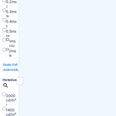
0.2ms
2
0.3ms
19
0.4ms
5
0.5ms
59
1ms
262
2ms
16
Vaata
Vali
kõiki
kõik
Heledus
2000
cd/m²
1
1400
cd/m²