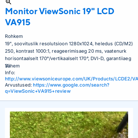
Monitor ViewSonic 19" LCD
VA915
Rohkem
19", soovituslik resolutsioon 1280x1024, heledus (CD/M2)
250, kontrast 1000:1, reageerimisaeg 20 ms, vaatenurk
horisontaalselt 170°/vertikaalselt 170°, DVI-D, garantiiaeg
3a
Vähem
Info:
http://www.viewsoniceurope.com/UK/Products/LCDE2/V
Arvustused:
https://www.google.com/search?
q=ViewSonic+VA915+review