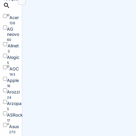
Acer
136
AG
neovo
60
Allnet
3
Alogic
5
AOC
143
Apple
16
Arozzi
24
Arzopa
5
ASRock
17
Asus
270