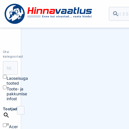
Otsi
kategooriast
Laoseisuga
tooted
Toote- ja
pakkumise
infost
Tootjad
Acer