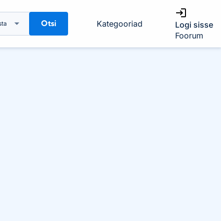
Otsi
Kategooriad
sta
Logi sisse
Foorum