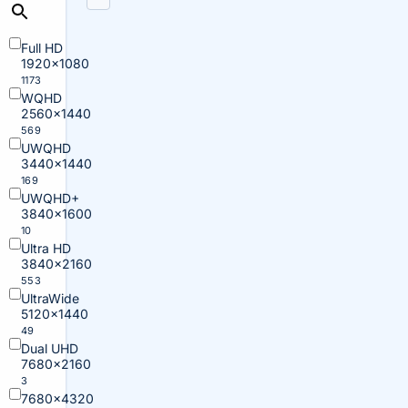
Full HD
1920×1080
1173
WQHD
2560×1440
569
UWQHD
3440×1440
169
UWQHD+
3840×1600
10
Ultra HD
3840×2160
553
UltraWide
5120×1440
49
Dual UHD
7680×2160
3
7680×4320