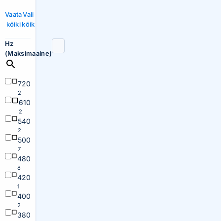
Vaata
Vali
kõiki
kõik
Hz
(Maksimaalne)
720
2
610
2
540
2
500
7
480
8
420
1
400
2
380