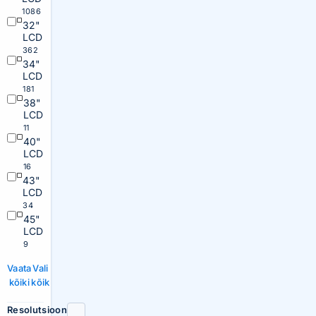
1086
32"
LCD
362
34"
LCD
181
38"
LCD
11
40"
LCD
16
43"
LCD
34
45"
LCD
9
Vaata
Vali
kõiki
kõik
Resolutsioon