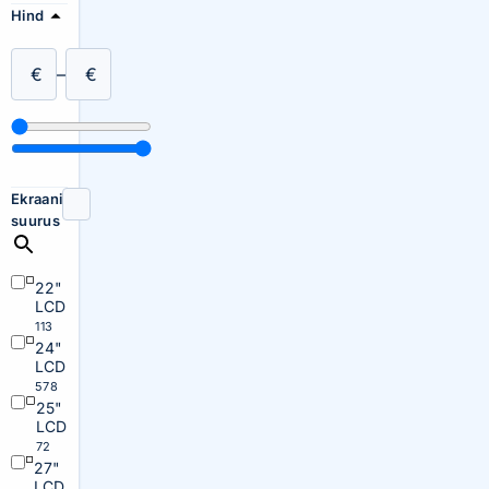
Hind
€
–
€
Ekraani
suurus
22"
LCD
113
24"
LCD
578
25"
LCD
72
27"
LCD