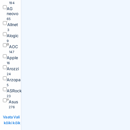
194
AG
neovo
65
Allnet
3
Alogic
9
AOC
147
Apple
16
Arozzi
24
Arzopa
5
ASRock
23
Asus
276
Vaata
Vali
kõiki
kõik