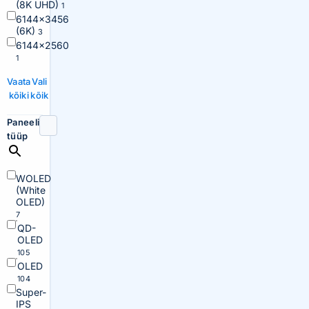
(8K UHD)
1
6144×3456
(6K)
3
6144×2560
1
Vaata
Vali
kõiki
kõik
Paneeli
tüüp
WOLED
(White
OLED)
7
QD-
OLED
105
OLED
104
Super-
IPS