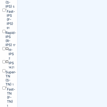
(S-
IPS)
5
Fast-
IPS
(F-
IPS)
91
Rapid-
IPS
(R-
IPS)
17
H-
IPS
2
IPS
1421
Super-
TN
(S-
TN)
1
Fast-
TN
(F-
TN)
1