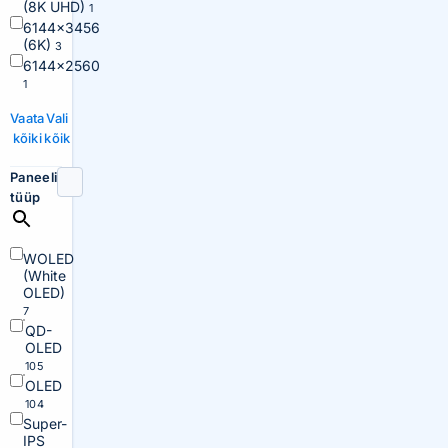
(8K UHD)
1
6144×3456
(6K)
3
6144×2560
1
Vaata
Vali
kõiki
kõik
Paneeli
tüüp
WOLED
(White
OLED)
7
QD-
OLED
105
OLED
104
Super-
IPS