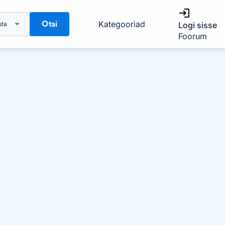
Otsi
Kategooriad
sta
Logi sisse
Foorum