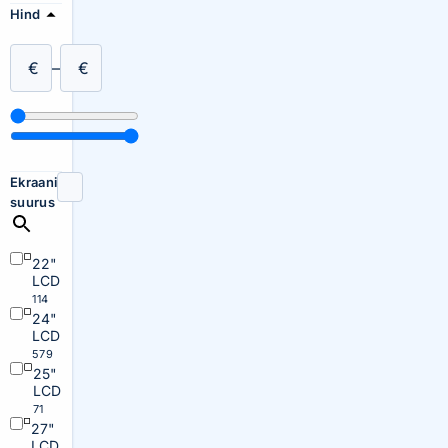
Hind
€
–
€
Ekraani
suurus
22"
LCD
114
24"
LCD
579
25"
LCD
71
27"
LCD