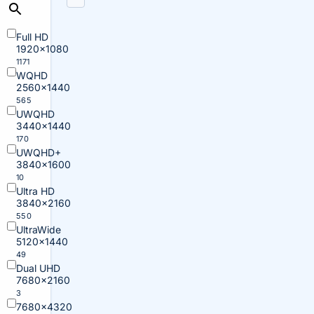
Full HD
1920×1080
1171
WQHD
2560×1440
565
UWQHD
3440×1440
170
UWQHD+
3840×1600
10
Ultra HD
3840×2160
550
UltraWide
5120×1440
49
Dual UHD
7680×2160
3
7680×4320