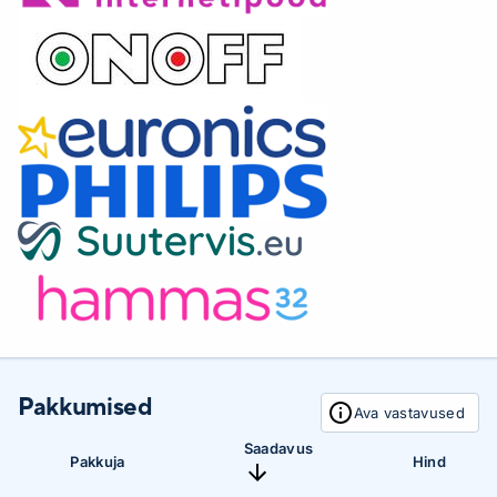
Pakkumised
Ava vastavused
Saadavus
Pakkuja
Hind