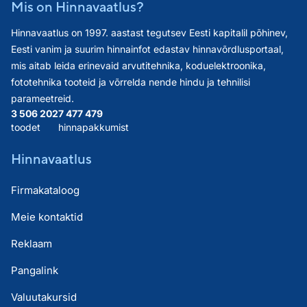
Mis on Hinnavaatlus?
Hinnavaatlus on 1997. aastast tegutsev Eesti kapitalil põhinev,
Eesti vanim ja suurim hinnainfot edastav hinnavõrdlusportaal,
mis aitab leida erinevaid arvutitehnika, koduelektroonika,
fototehnika tooteid ja võrrelda nende hindu ja tehnilisi
parameetreid.
3 506 202
7 477 479
toodet
hinnapakkumist
Hinnavaatlus
Firmakataloog
Meie kontaktid
Reklaam
Pangalink
Valuutakursid