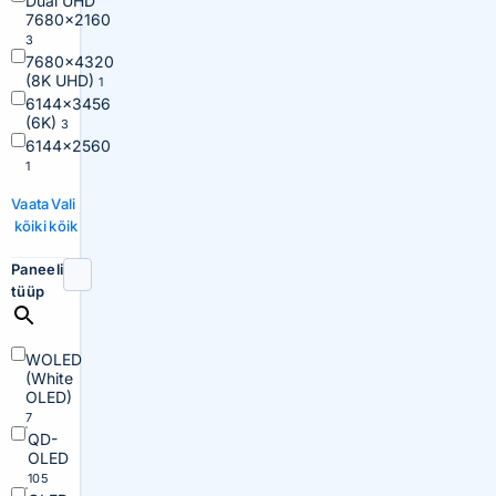
Dual UHD
7680×2160
3
7680×4320
(8K UHD)
1
6144×3456
(6K)
3
6144×2560
1
Vaata
Vali
kõiki
kõik
Paneeli
tüüp
WOLED
(White
OLED)
7
QD-
OLED
105