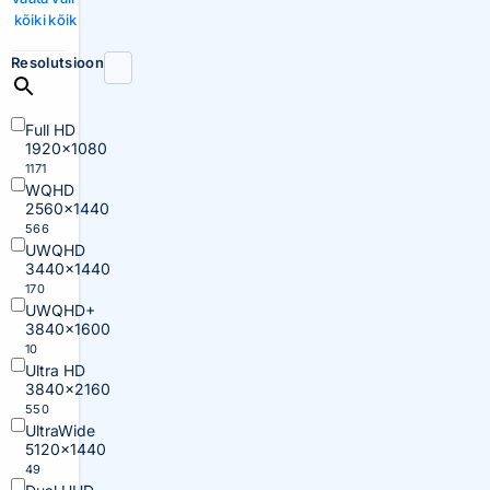
kõiki
kõik
Resolutsioon
Full HD
1920×1080
1171
WQHD
2560×1440
566
UWQHD
3440×1440
170
UWQHD+
3840×1600
10
Ultra HD
3840×2160
550
UltraWide
5120×1440
49