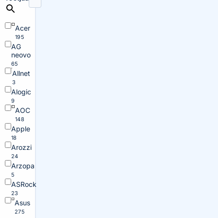
Acer
195
AG
neovo
65
Allnet
3
Alogic
9
AOC
148
Apple
18
Arozzi
24
Arzopa
5
ASRock
23
Asus
275