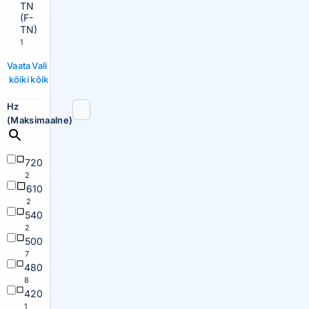
TN
(F-
TN)
1
Vaata
Vali
kõiki
kõik
Hz
(Maksimaalne)
720
2
610
2
540
2
500
7
480
8
420
1