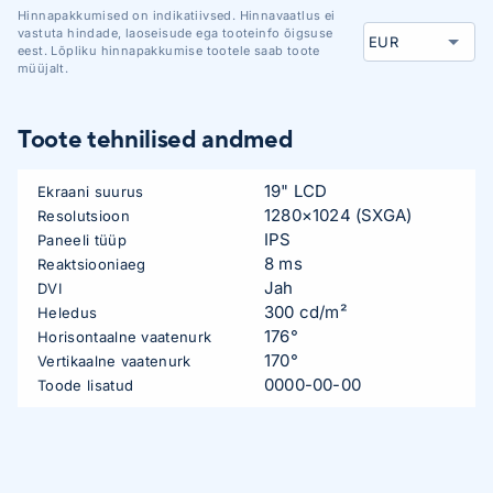
Hinnapakkumised on indikatiivsed. Hinnavaatlus ei
vastuta hindade, laoseisude ega tooteinfo õigsuse
eest. Lõpliku hinnapakkumise tootele saab toote
müüjalt.
Toote tehnilised andmed
19" LCD
Ekraani suurus
1280×1024 (SXGA)
Resolutsioon
IPS
Paneeli tüüp
8 ms
Reaktsiooniaeg
Jah
DVI
300 cd/m²
Heledus
176°
Horisontaalne vaatenurk
170°
Vertikaalne vaatenurk
0000-00-00
Toode lisatud