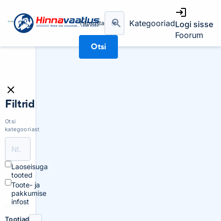
Kategooriad
Täpsusta
Logi sisse
Foorum
Otsi
Filtrid
Otsi
kategooriast
Laoseisuga
tooted
Toote- ja
pakkumise
infost
Tootjad