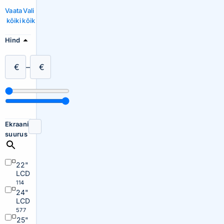
Vaata
Vali
kõiki
kõik
Hind
€
–
€
Ekraani
suurus
22"
LCD
114
24"
LCD
577
25"