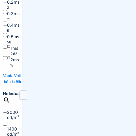
0.2ms
2
0.3ms
19
0.4ms
5
0.5ms
58
1ms
262
2ms
18
Vaata
Vali
kõiki
kõik
Heledus
2000
cd/m²
1
1400
cd/m²