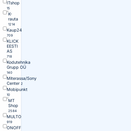
ITshop
15
K-
rauta
1214
Kaup24
709
KLICK
EESTI
AS
718
Kodutehnika
Grupp OÜ
140
Miterassa/Sony
Center
2
Mobipunkt
10
MT
Shop
2584
MULTO
919
ONOFF