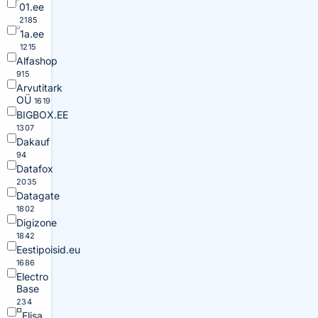
01.ee
2185
1a.ee
1215
Alfashop
915
Arvutitark
OÜ
1619
BIGBOX.EE
1307
Dakauf
94
Datafox
2035
Datagate
1802
Digizone
1842
Eestipoisid.eu
1686
Electro
Base
234
Elisa