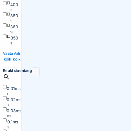
400
2
380
1
360
18
350
1
Vaata
Vali
kõiki
kõik
Reaktsiooniaeg
0.01ms
1
0.02ms
3
0.03ms
111
0.1ms
3