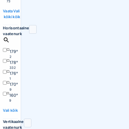
73
Vaata
Vali
kõiki
kõik
Horisontaalne
vaatenurk
179°
2
178°
332
176°
1
170°
9
160°
9
Vali kõik
Vertikaalne
vaatenurk