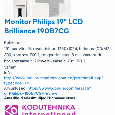
Monitor Philips 19" LCD
Brilliance 190B7CG
Rohkem
19", soovituslik resolutsioon 1280x1024, heledus (CD/M2)
300, kontrast 700:1, reageerimisaeg 8 ms, vaatenurk
horisontaalselt 176°/vertikaalselt 170°, DVI-D
Vähem
Info:
http://www.philips.monitors.com.cn/proddetail.asp?
typecode=111
Arvustused:
https://www.google.com/search?
q=Philips+190B7CG+review
Ametlikud edasimüüjad Hinnavaatluses