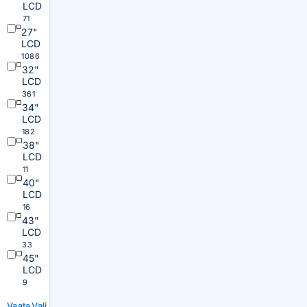
LCD
71
27"
LCD
1086
32"
LCD
361
34"
LCD
182
38"
LCD
11
40"
LCD
16
43"
LCD
33
45"
LCD
9
Vaata
Vali