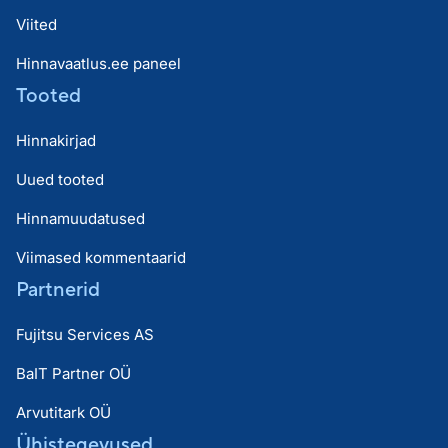
Viited
Hinnavaatlus.ee paneel
Tooted
Hinnakirjad
Uued tooted
Hinnamuudatused
Viimased kommentaarid
Partnerid
Fujitsu Services AS
BaIT Partner OÜ
Arvutitark OÜ
Ühistegevused