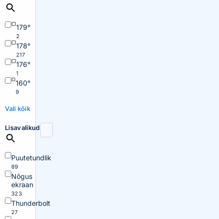
179°
2
178°
217
176°
1
160°
9
Vali kõik
Lisavalikud
Puutetundlik
89
Nõgus
ekraan
323
Thunderbolt
27