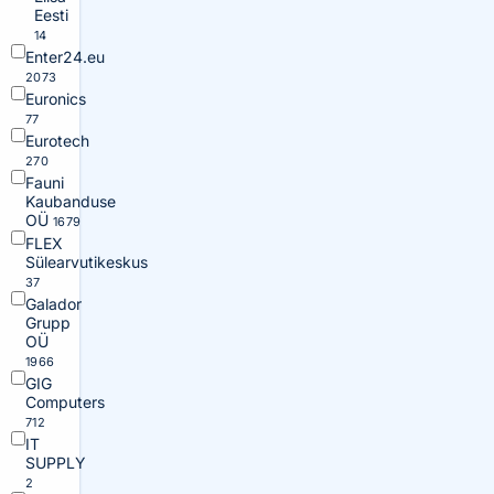
Eesti
14
Enter24.eu
2073
Euronics
77
Eurotech
270
Fauni
Kaubanduse
OÜ
1679
FLEX
Sülearvutikeskus
37
Galador
Grupp
OÜ
1966
GIG
Computers
712
IT
SUPPLY
2