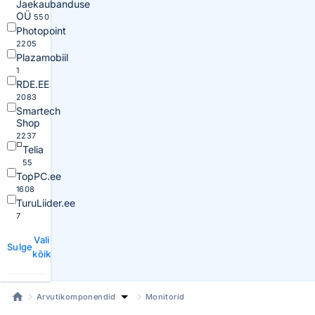
Jaekaubanduse
OÜ
550
Photopoint
2205
Plazamobiil
1
RDE.EE
2083
Smartech
Shop
2237
Telia
55
TopPC.ee
1608
TuruLiider.ee
7
Vali
Sulge
kõik
Arvutikomponendid
Monitorid