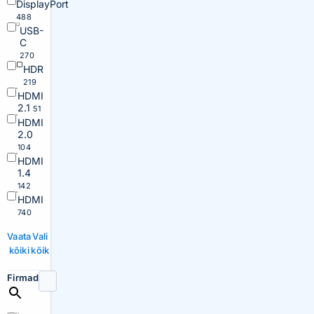
DisplayPort
488
USB-
C
270
HDR
219
HDMI
2.1
51
HDMI
2.0
104
HDMI
1.4
142
HDMI
740
Vaata
Vali
kõiki
kõik
Firmad