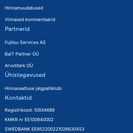
Hinnamuudatused
Viimased kommentaarid
Partnerid
Fujitsu Services AS
BaIT Partner OÜ
Arvutitark OÜ
Ühistegevused
Hinnavaatluse jalgpalliklubi
Kontaktid
Registrikood: 10934689
KMKR nr EE100940002
SWEDBANK EE852200221026630453