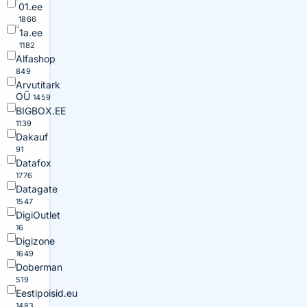
01.ee
1866
1a.ee
1182
Alfashop
849
Arvutitark
OÜ
1459
BIGBOX.EE
1139
Dakauf
91
Datafox
1776
Datagate
1547
DigiOutlet
16
Digizone
1649
Doberman
519
Eestipoisid.eu
1483