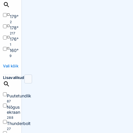
179°
2
178°
217
176°
1
160°
9
Vali kõik
Lisavalikud
Puutetundlik
87
Nõgus
ekraan
288
Thunderbolt
27