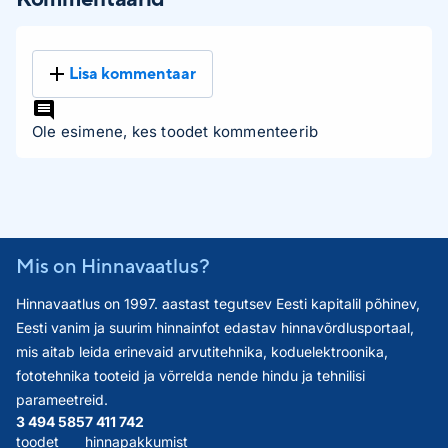
Lisa kommentaar
Ole esimene, kes toodet kommenteerib
Mis on Hinnavaatlus?
Hinnavaatlus on 1997. aastast tegutsev Eesti kapitalil põhinev,
Eesti vanim ja suurim hinnainfot edastav hinnavõrdlusportaal,
mis aitab leida erinevaid arvutitehnika, koduelektroonika,
fototehnika tooteid ja võrrelda nende hindu ja tehnilisi
parameetreid.
3 494 585
7 411 742
toodet
hinnapakkumist