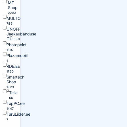
MT
Shop
2283
MULTO
789
ONOFF
Jaekaubanduse
OÜ
538
Photopoint
1897
Plazamobiil
1
RDE.EE
1760
Smartech
Shop
1929
Telia
56
TopPC.ee
1447
TuruLiider.ee
7