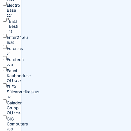
Electro
Base
221
Elisa
Eesti
14
Enter24.eu
1829
Euronics
79
Eurotech
270
Fauni
Kaubanduse
OÜ
1477
FLEX
Sülearvutikeskus
37
Galador
Grupp
OÜ
1714
GIG
Computers
703