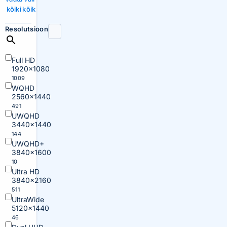
kõiki
kõik
Resolutsioon
Full HD
1920×1080
1009
WQHD
2560×1440
491
UWQHD
3440×1440
144
UWQHD+
3840×1600
10
Ultra HD
3840×2160
511
UltraWide
5120×1440
46