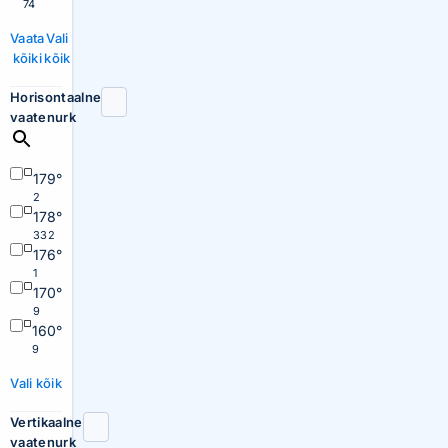
74
Vaata
Vali
kõiki
kõik
Horisontaalne
vaatenurk
179°
2
178°
332
176°
1
170°
9
160°
9
Vali kõik
Vertikaalne
vaatenurk