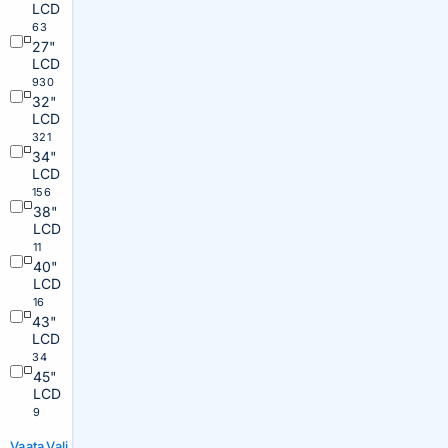
LCD
63
27"
LCD
930
32"
LCD
321
34"
LCD
156
38"
LCD
11
40"
LCD
16
43"
LCD
34
45"
LCD
9
Vaata
Vali