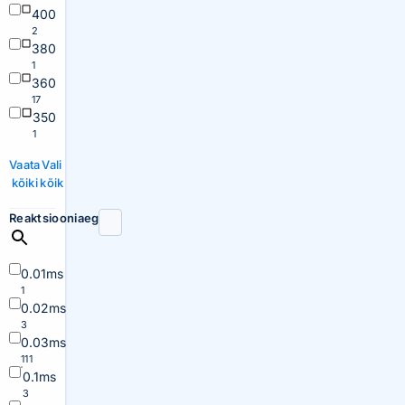
400
2
380
1
360
17
350
1
Vaata
Vali
kõiki
kõik
Reaktsiooniaeg
0.01ms
1
0.02ms
3
0.03ms
111
0.1ms
3