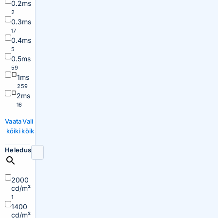
0.2ms
2
0.3ms
17
0.4ms
5
0.5ms
59
1ms
259
2ms
16
Vaata
Vali
kõiki
kõik
Heledus
2000
cd/m²
1
1400
cd/m²