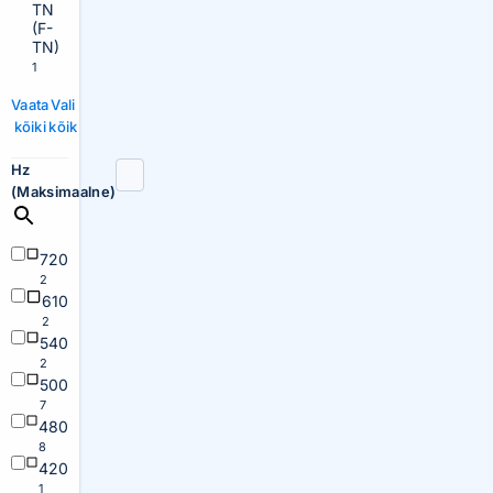
TN
(F-
TN)
1
Vaata
Vali
kõiki
kõik
Hz
(Maksimaalne)
720
2
610
2
540
2
500
7
480
8
420
1