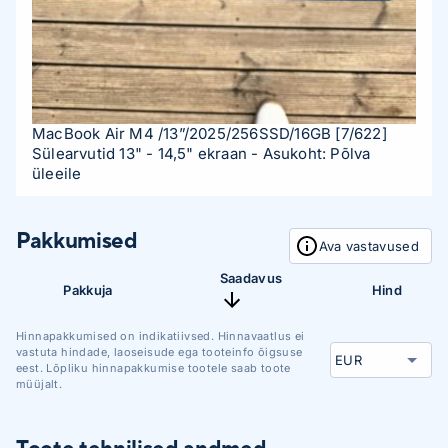
MacBook Air M4 /13”/2025/256SSD/16GB
[7/622]
Sülearvutid 13" - 14,5" ekraan
- Asukoht: Põlva
üleeile
Pakkumised
Ava vastavused
Saadavus
Pakkuja
Hind
Hinnapakkumised on indikatiivsed. Hinnavaatlus ei
vastuta hindade, laoseisude ega tooteinfo õigsuse
eest. Lõpliku hinnapakkumise tootele saab toote
müüjalt.
Toote tehnilised andmed