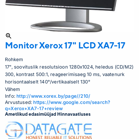
Monitor Xerox 17" LCD
XA7-17
Rohkem
17", soovituslik resolutsioon 1280x1024, heledus (CD/M2)
300, kontrast 500:1, reageerimisaeg 10 ms, vaatenurk
horisontaalselt 140°/vertikaalselt 130°
Vähem
Info:
http://www.xorex.by/page//210/
Arvustused:
https://www.google.com/search?
q=Xerox+XA7-17+review
Ametlikud edasimüüjad Hinnavaatluses