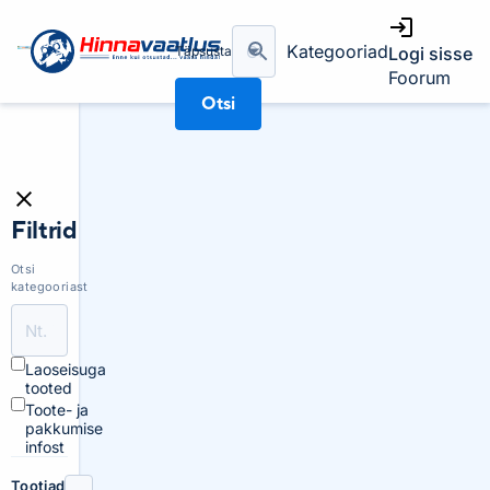
Kategooriad
Täpsusta
Logi sisse
Foorum
Otsi
Filtrid
Otsi
kategooriast
Laoseisuga
tooted
Toote- ja
pakkumise
infost
Tootjad