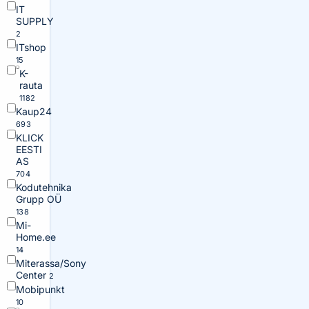
IT
SUPPLY
2
ITshop
15
K-
rauta
1182
Kaup24
693
KLICK
EESTI
AS
704
Kodutehnika
Grupp OÜ
138
Mi-
Home.ee
14
Miterassa/Sony
Center
2
Mobipunkt
10