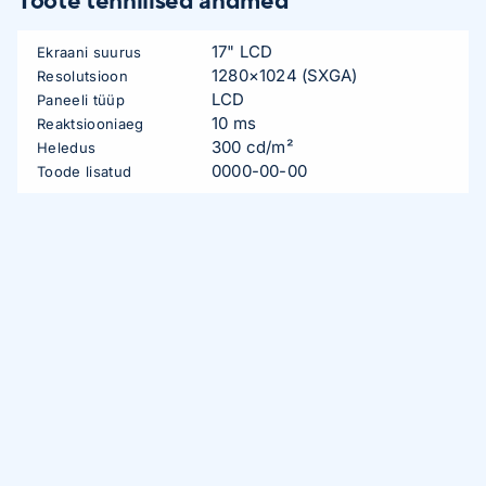
17" LCD
Ekraani suurus
1280×1024 (SXGA)
Resolutsioon
LCD
Paneeli tüüp
10 ms
Reaktsiooniaeg
300 cd/m²
Heledus
0000-00-00
Toode lisatud