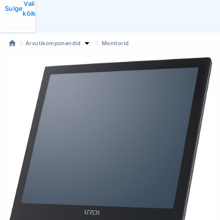
Vali
Sulge
kõik
Arvutikomponendid
Monitorid