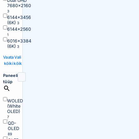
Dual UHD
7680×2160
3
6144×3456
(6K)
3
6144×2560
1
6016×3384
(6K)
3
Vaata
Vali
kõiki
kõik
Paneeli
tüüp
WOLED
(White
OLED)
7
QD-
OLED
89