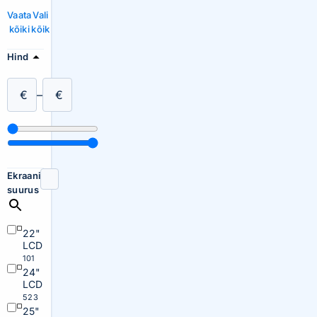
Vaata
Vali
kõiki
kõik
Hind
€
–
€
Ekraani
suurus
22"
LCD
101
24"
LCD
523
25"