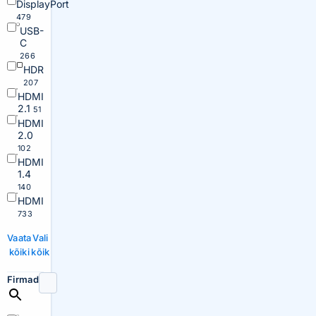
DisplayPort
479
USB-
C
266
HDR
207
HDMI
2.1
51
HDMI
2.0
102
HDMI
1.4
140
HDMI
733
Vaata
Vali
kõiki
kõik
Firmad