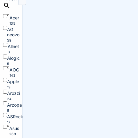
Acer
135
AG
neovo
59
Allnet
3
Alogic
5
AOC
143
Apple
19
Arozzi
24
Arzopa
5
ASRock
17
Asus
269