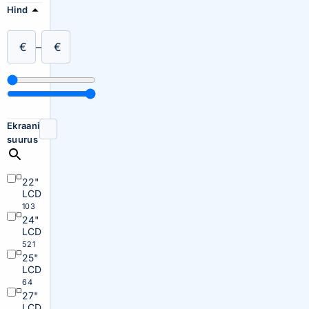
Hind
€
–
€
Ekraani
suurus
22"
LCD
103
24"
LCD
521
25"
LCD
64
27"
LCD