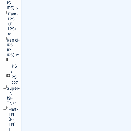
(S-
IPS)
5
Fast-
IPS
(F-
IPS)
81
Rapid-
IPS
(R-
IPS)
12
H-
IPS
2
IPS
1207
Super-
TN
(S-
TN)
1
Fast-
TN
(F-
TN)
1