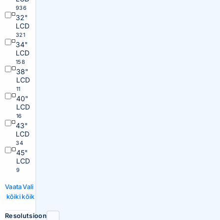
936
32"
LCD
321
34"
LCD
158
38"
LCD
11
40"
LCD
16
43"
LCD
34
45"
LCD
9
Vaata
Vali
kõiki
kõik
Resolutsioon