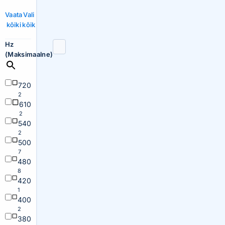
Vaata
Vali
kõiki
kõik
Hz
(Maksimaalne)
720
2
610
2
540
2
500
7
480
8
420
1
400
2
380