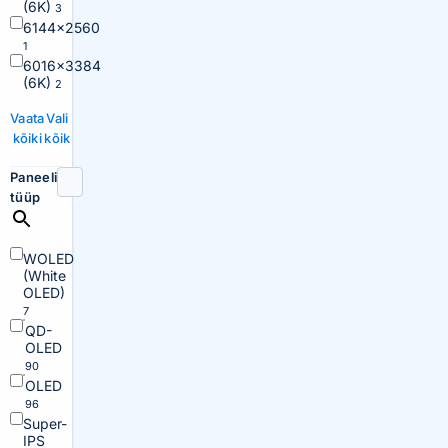
(6K)
3
6144×2560
1
6016×3384
(6K)
2
Vaata
Vali
kõiki
kõik
Paneeli
tüüp
WOLED
(White
OLED)
7
QD-
OLED
90
OLED
96
Super-
IPS