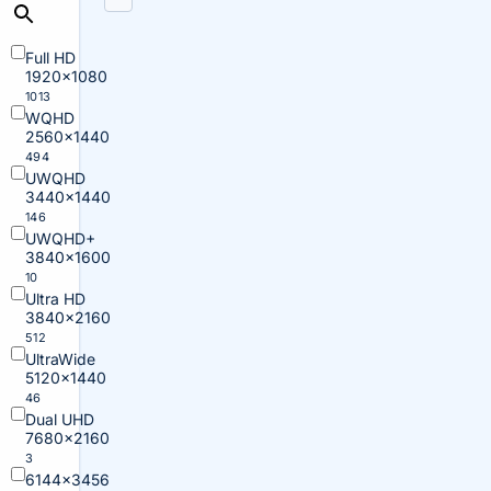
Full HD
1920×1080
1013
WQHD
2560×1440
494
UWQHD
3440×1440
146
UWQHD+
3840×1600
10
Ultra HD
3840×2160
512
UltraWide
5120×1440
46
Dual UHD
7680×2160
3
6144×3456