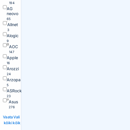
194
AG
neovo
65
Allnet
3
Alogic
9
AOC
147
Apple
16
Arozzi
24
Arzopa
5
ASRock
23
Asus
276
Vaata
Vali
kõiki
kõik