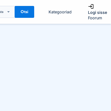
Otsi
Kategooriad
sta
Logi sisse
Foorum