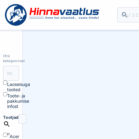
Otsi
kategooriast
Laoseisuga
tooted
Toote- ja
pakkumise
infost
Tootjad
Acer