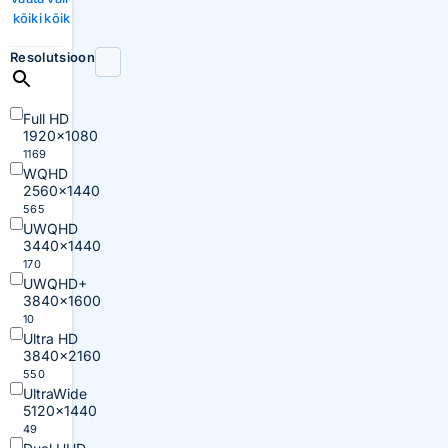
kõiki
kõik
Resolutsioon
Full HD
1920×1080
1169
WQHD
2560×1440
565
UWQHD
3440×1440
170
UWQHD+
3840×1600
10
Ultra HD
3840×2160
550
UltraWide
5120×1440
49