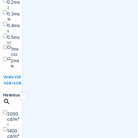
0.2ms
2
0.3ms
19
0.4ms
5
0.5ms
57
1ms
262
2ms
18
Vaata
Vali
kõiki
kõik
Heledus
2000
cd/m²
1
1400
cd/m²