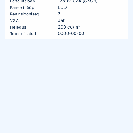
1280×1024 (SXGA)
Resolutsioon
LCD
Paneeli tüüp
?
Reaktsiooniaeg
Jah
VGA
200 cd/m²
Heledus
0000-00-00
Toode lisatud