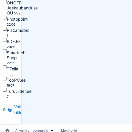
ONOFF
Jaekaubanduse
OÜ
552
Photopoint
2206
Plazamobiil
1
RDE.EE
2086
Smartech
Shop
2239
Telia
55
TopPC.ee
1607
TuruLiider.ee
7
Vali
Sulge
kõik
Arvutikomponendid
Monitorid