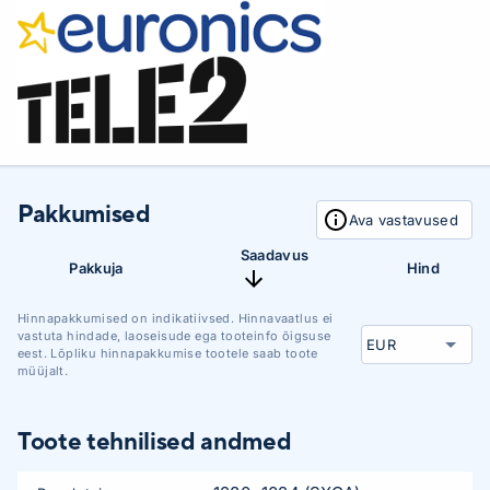
Pakkumised
Ava vastavused
Saadavus
Pakkuja
Hind
Hinnapakkumised on indikatiivsed. Hinnavaatlus ei
vastuta hindade, laoseisude ega tooteinfo õigsuse
eest. Lõpliku hinnapakkumise tootele saab toote
müüjalt.
Toote tehnilised andmed