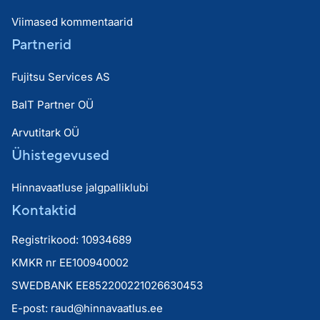
Viimased kommentaarid
Partnerid
Fujitsu Services AS
BaIT Partner OÜ
Arvutitark OÜ
Ühistegevused
Hinnavaatluse jalgpalliklubi
Kontaktid
Registrikood: 10934689
KMKR nr EE100940002
SWEDBANK EE852200221026630453
E-post:
raud@hinnavaatlus.ee