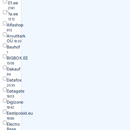
01.ee
2181
1a.ee
1212
Alfashop
912
Arvutitark
OÜ
1620
Bauhof
1
BIGBOX.EE
1308
Dakauf
94
Datafox
2035
Datagate
1803
Digizone
1842
Eestipoisid.eu
1686
Electro
Base