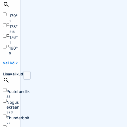
179°
2
178°
216
176°
1
160°
9
Vali kõik
Lisavalikud
Puutetundlik
88
Nõgus
ekraan
323
Thunderbolt
27