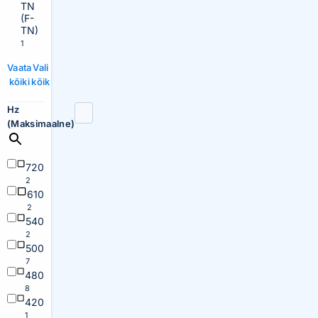
TN
(F-
TN)
1
Vaata
Vali
kõiki
kõik
Hz
(Maksimaalne)
720
2
610
2
540
2
500
7
480
8
420
1