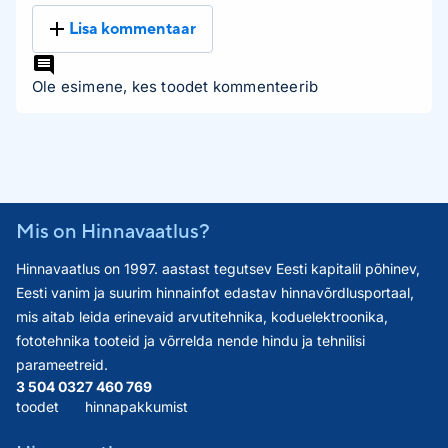
Lisa kommentaar
Ole esimene, kes toodet kommenteerib
Mis on Hinnavaatlus?
Hinnavaatlus on 1997. aastast tegutsev Eesti kapitalil põhinev,
Eesti vanim ja suurim hinnainfot edastav hinnavõrdlusportaal,
mis aitab leida erinevaid arvutitehnika, koduelektroonika,
fototehnika tooteid ja võrrelda nende hindu ja tehnilisi
parameetreid.
3 504 032
7 460 769
toodet
hinnapakkumist