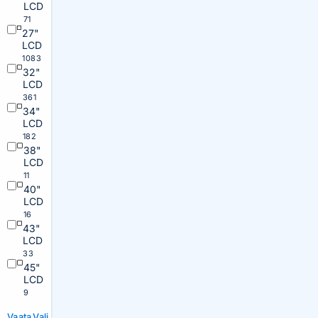
LCD
71
27"
LCD
1083
32"
LCD
361
34"
LCD
182
38"
LCD
11
40"
LCD
16
43"
LCD
33
45"
LCD
9
Vaata
Vali