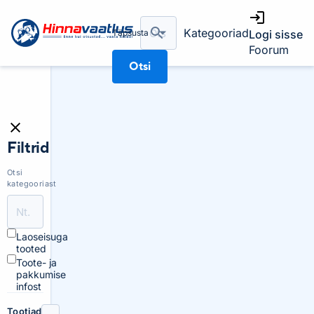
Kategooriad
Täpsusta
Logi sisse
Foorum
Otsi
Filtrid
Otsi
kategooriast
Laoseisuga
tooted
Toote- ja
pakkumise
infost
Tootjad