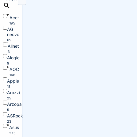
Acer
195
AG
neovo
65
Allnet
3
Alogic
9
AOC
148
Apple
18
Arozzi
25
Arzopa
5
ASRock
23
Asus
275