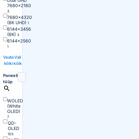
Dual UHD
7680×2160
3
7680×4320
(8K UHD)
1
6144×3456
(6K)
3
6144×2560
1
Vaata
Vali
kõiki
kõik
Paneeli
tüüp
WOLED
(White
OLED)
7
QD-
OLED
105