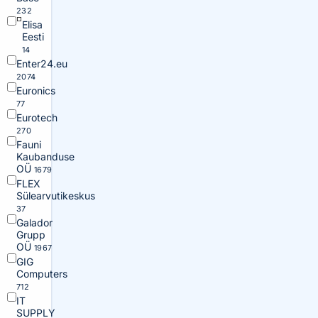
232
Elisa
Eesti
14
Enter24.eu
2074
Euronics
77
Eurotech
270
Fauni
Kaubanduse
OÜ
1679
FLEX
Sülearvutikeskus
37
Galador
Grupp
OÜ
1967
GIG
Computers
712
IT
SUPPLY