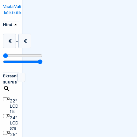
Vaata
Vali
kõiki
kõik
Hind
€
–
€
Ekraani
suurus
22"
LCD
114
24"
LCD
578
25"