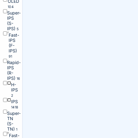
OLED
104
Super-
IPS
(S-
IPS)
5
Fast-
IPS
(F-
IPS)
91
Rapid-
IPS
(R-
IPS)
16
H-
IPS
2
IPS
1418
Super-
TN
(S-
TN)
1
Fast-