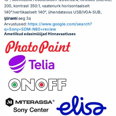
200, kontrast 350:1, vaatenurk horisontaalselt
140°/vertikaalselt 140°, ühendatavus USB/VGA-SUB,
garantiiaeg 3a
Vähem
Arvustused:
https://www.google.com/search?
q=Sony+SDM-N80+review
Ametlikud edasimüüjad Hinnavaatluses