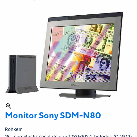
Monitor Sony
SDM-N80
Rohkem
18", soovituslik resolutsioon 1280x1024, heledus (CD/M2)