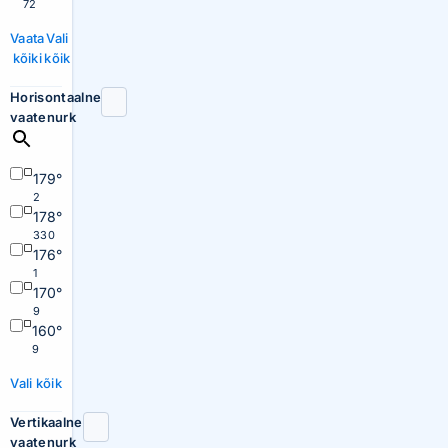
72
Vaata
Vali
kõiki
kõik
Horisontaalne
vaatenurk
179°
2
178°
330
176°
1
170°
9
160°
9
Vali kõik
Vertikaalne
vaatenurk