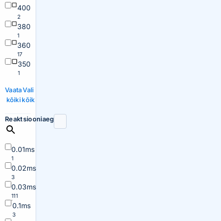
400
2
380
1
360
17
350
1
Vaata
Vali
kõiki
kõik
Reaktsiooniaeg
0.01ms
1
0.02ms
3
0.03ms
111
0.1ms
3