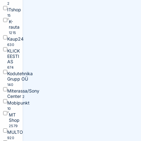
2
ITshop
15
K-
rauta
1215
Kaup24
630
KLICK
EESTI
AS
674
Kodutehnika
Grupp OÜ
140
Miterassa/Sony
Center
2
Mobipunkt
10
MT
Shop
2579
MULTO
920