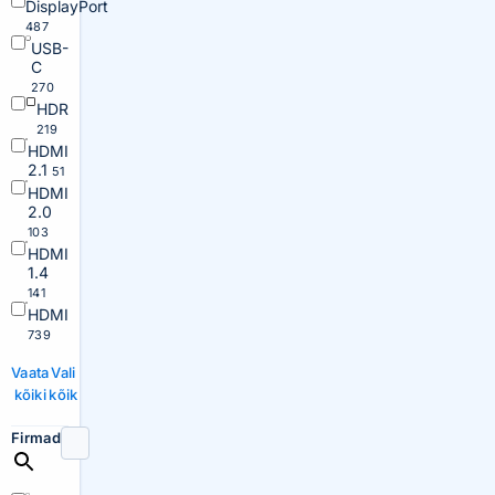
DisplayPort
487
USB-
C
270
HDR
219
HDMI
2.1
51
HDMI
2.0
103
HDMI
1.4
141
HDMI
739
Vaata
Vali
kõiki
kõik
Firmad