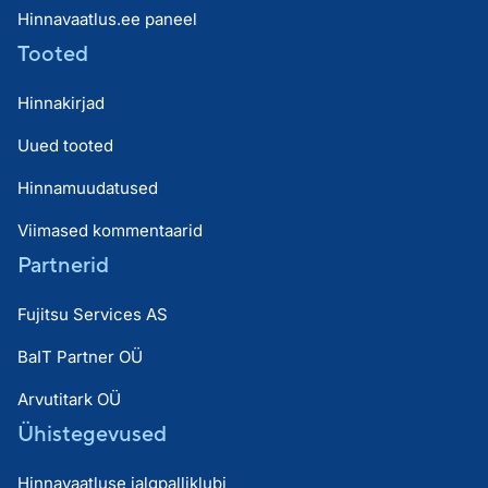
Hinnavaatlus.ee paneel
Tooted
Hinnakirjad
Uued tooted
Hinnamuudatused
Viimased kommentaarid
Partnerid
Fujitsu Services AS
BaIT Partner OÜ
Arvutitark OÜ
Ühistegevused
Hinnavaatluse jalgpalliklubi