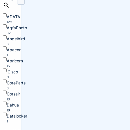
ADATA
123
AgfaPhoto
32
Angelbird
6
Apacer
1
Apricorn
15
Cisco
1
CoreParts
6
Corsair
13
Dahua
16
Datalocker
1