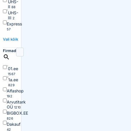
UHS-
II
88
UHS-
III
2
Express
57
Vali kõik
Firmad
01.ee
1567
1a.ee
829
Alfashop
192
Arvutitark
OÜ
1210
BIGBOX.EE
826
Dakauf
42