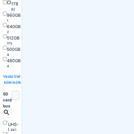
1TB
82
960GB
1
640GB
2
512GB
175
500GB
4
480GB
4
Vaata
Vali
kõiki
kõik
SD
card
bus
UHS-
I
441