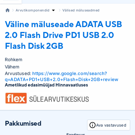
Arvutikomponendid
Välised mäluseadmed
Väline mäluseade ADATA USB
2.0 Flash Drive
PD1 USB 2.0
Flash Disk 2GB
Rohkem
Vähem
Arvustused:
https://www.google.com/search?
q=ADATA+PD1+USB+2.0+Flash+Disk+2GB+review
Ametlikud edasimüüjad Hinnavaatluses
Pakkumised
Ava vastavused
Saadavus