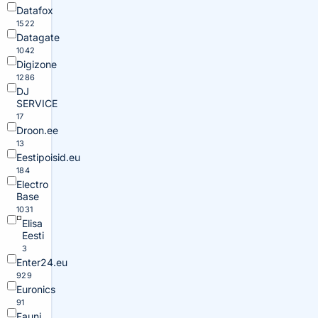
Datafox
1522
Datagate
1042
Digizone
1286
DJ
SERVICE
17
Droon.ee
13
Eestipoisid.eu
184
Electro
Base
1031
Elisa
Eesti
3
Enter24.eu
929
Euronics
91
Fauni