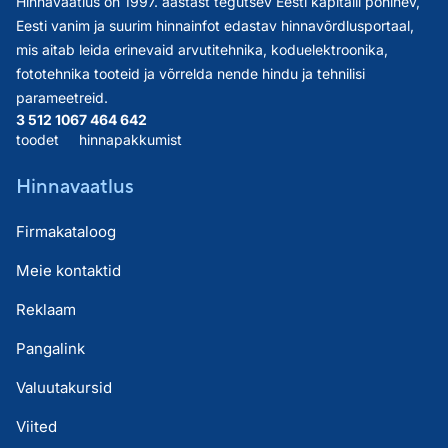
Hinnavaatlus on 1997. aastast tegutsev Eesti kapitalil põhinev,
Eesti vanim ja suurim hinnainfot edastav hinnavõrdlusportaal,
mis aitab leida erinevaid arvutitehnika, koduelektroonika,
fototehnika tooteid ja võrrelda nende hindu ja tehnilisi
parameetreid.
3 512 106
7 464 642
toodet
hinnapakkumist
Hinnavaatlus
Firmakataloog
Meie kontaktid
Reklaam
Pangalink
Valuutakursid
Viited