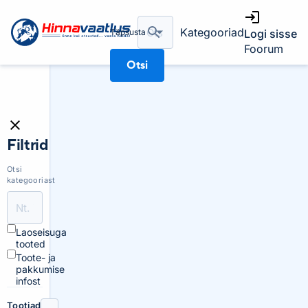
Kategooriad
Täpsusta
Logi sisse
Foorum
Otsi
Filtrid
Otsi
kategooriast
Laoseisuga
tooted
Toote- ja
pakkumise
infost
Tootjad