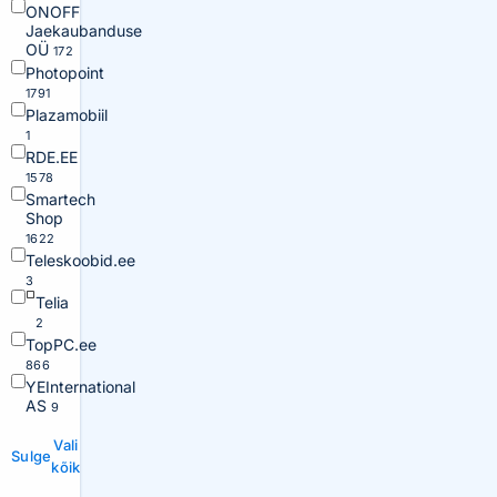
ONOFF
Jaekaubanduse
OÜ
172
Photopoint
1791
Plazamobiil
1
RDE.EE
1578
Smartech
Shop
1622
Teleskoobid.ee
3
Telia
2
TopPC.ee
866
YEInternational
AS
9
Vali
Sulge
kõik