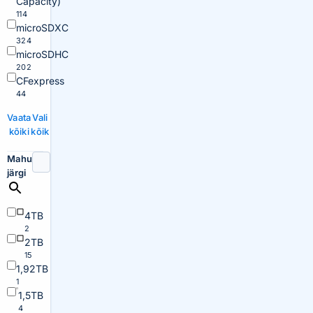
Capacity)
114
microSDXC
324
microSDHC
202
CFexpress
44
Vaata
Vali
kõiki
kõik
Mahu
järgi
4TB
2
2TB
15
1,92TB
1
1,5TB
4