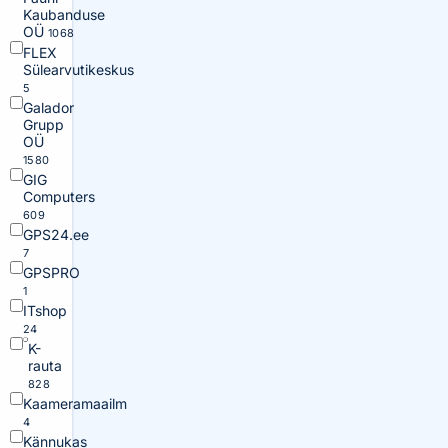
Kaubanduse
OÜ
1068
FLEX
Sülearvutikeskus
5
Galador
Grupp
OÜ
1580
GIG
Computers
609
GPS24.ee
7
GPSPRO
1
ITshop
24
K-
rauta
828
Kaameramaailm
4
Kännukas