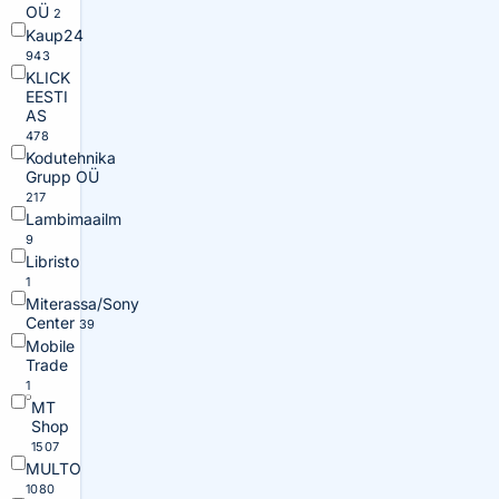
OÜ
2
Kaup24
943
KLICK
EESTI
AS
478
Kodutehnika
Grupp OÜ
217
Lambimaailm
9
Libristo
1
Miterassa/Sony
Center
39
Mobile
Trade
1
MT
Shop
1507
MULTO
1080