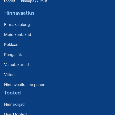
toodet
hinnapakkumist
Hinnavaatlus
Firmakataloog
Meie kontaktid
Reklaam
Pangalink
Valuutakursid
Viited
Hinnavaatlus.ee paneel
Tooted
Hinnakirjad
Uued tooted