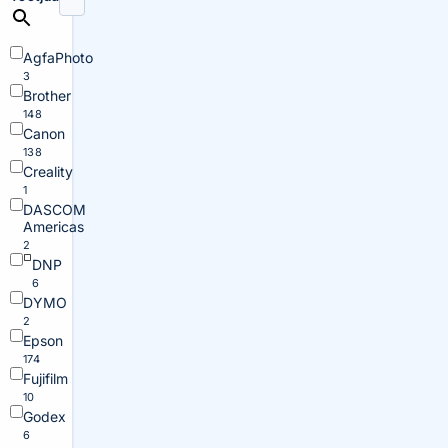
AgfaPhoto
3
Brother
148
Canon
138
Creality
1
DASCOM
Americas
2
DNP
6
DYMO
2
Epson
174
Fujifilm
10
Godex
6