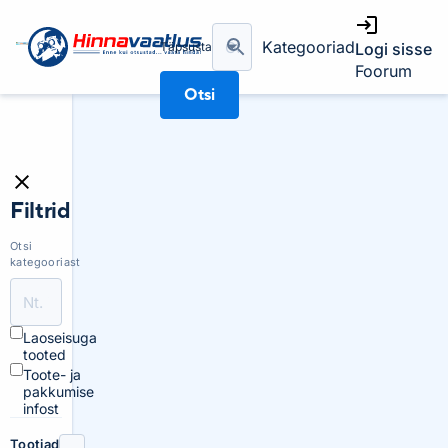
Kategooriad
Täpsusta
Logi sisse
Foorum
Otsi
Filtrid
Otsi
kategooriast
Laoseisuga
tooted
Toote- ja
pakkumise
infost
Tootjad