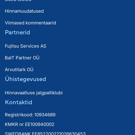
Hinnamuudatused
Viimased kommentaarid
Partnerid
Fujitsu Services AS
BaIT Partner OÜ
Arvutitark OÜ
Ühistegevused
Hinnavaatluse jalgpalliklubi
Kontaktid
Registrikood: 10934689
KMKR nr EE100940002
SWEDBANK EE852200221026630453