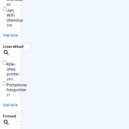
80
Jah,
WiFi
ühendus
318
Vali kõik
Lisavalikud
Kõik-
ühes
printer
285
Portatiivne
fotoprinter
21
Vali kõik
Firmad