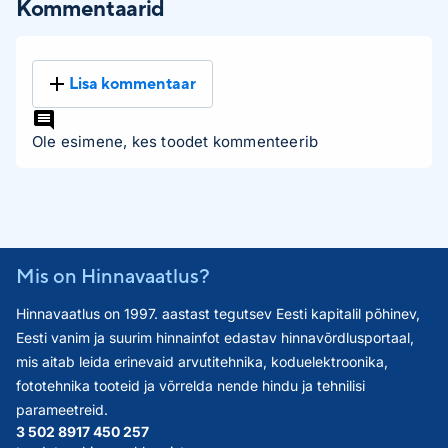
Kommentaarid
Lisa kommentaar
Ole esimene, kes toodet kommenteerib
Mis on Hinnavaatlus?
Hinnavaatlus on 1997. aastast tegutsev Eesti kapitalil põhinev,
Eesti vanim ja suurim hinnainfot edastav hinnavõrdlusportaal,
mis aitab leida erinevaid arvutitehnika, koduelektroonika,
fototehnika tooteid ja võrrelda nende hindu ja tehnilisi
parameetreid.
3 502 891
7 450 257