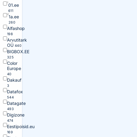
01.ee
611
1a.ee
260
Alfashop
198
Arvutitark
OÜ
440
BIGBOX.EE
325
Color
Europe
40
Dakauf
3
Datafox
544
Datagate
493
Digizone
474
Eestipoisid.eu
169