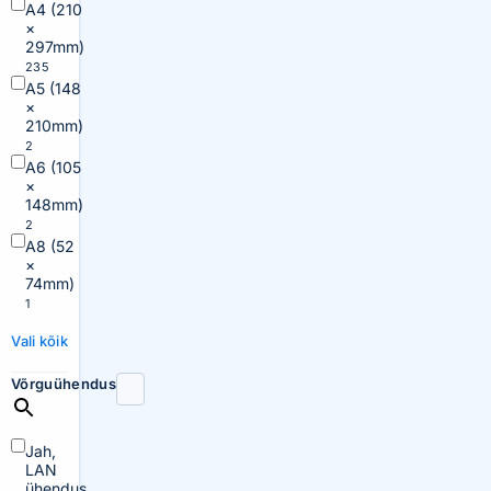
A4 (210
×
297mm)
235
A5 (148
×
210mm)
2
A6 (105
×
148mm)
2
A8 (52
×
74mm)
1
Vali kõik
Võrguühendus
Jah,
LAN
ühendus