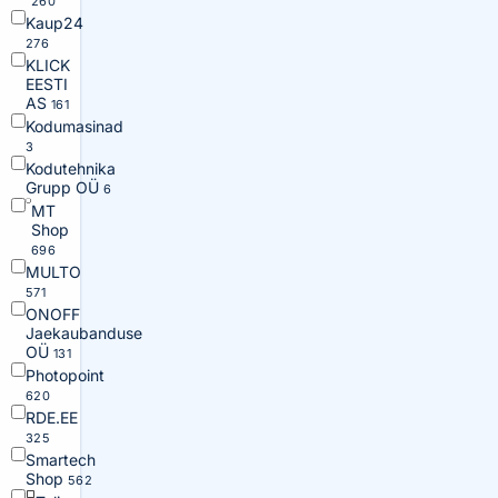
260
Kaup24
276
KLICK
EESTI
AS
161
Kodumasinad
3
Kodutehnika
Grupp OÜ
6
MT
Shop
696
MULTO
571
ONOFF
Jaekaubanduse
OÜ
131
Photopoint
620
RDE.EE
325
Smartech
Shop
562