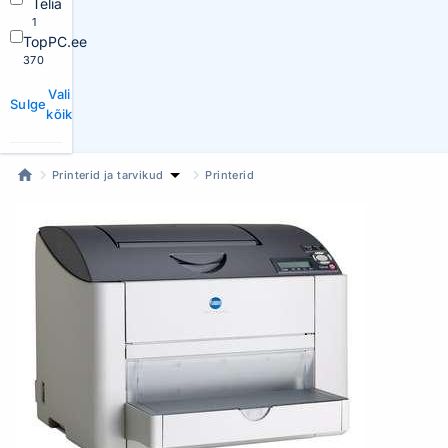
Telia
1
TopPC.ee
370
Vali
Sulge
kõik
Printerid ja tarvikud
Printerid