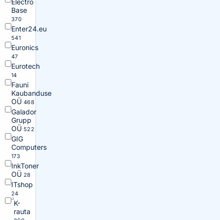
Electro
Base
370
Enter24.eu
541
Euronics
47
Eurotech
14
Fauni
Kaubanduse
OÜ
468
Galador
Grupp
OÜ
522
GIG
Computers
173
InkToner
OÜ
28
ITshop
24
K-
rauta