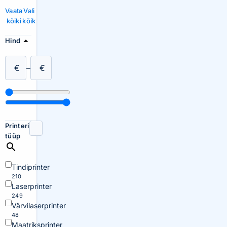
Vaata
Vali
kõiki
kõik
Hind
€
–
€
Printeri
tüüp
Tindiprinter
210
Laserprinter
249
Värvilaserprinter
48
Maatriksprinter