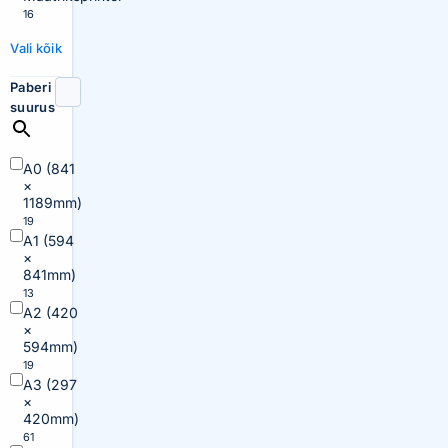
16
Vali kõik
Paberi
suurus
A0 (841
×
1189mm)
19
A1 (594
×
841mm)
13
A2 (420
×
594mm)
19
A3 (297
×
420mm)
61