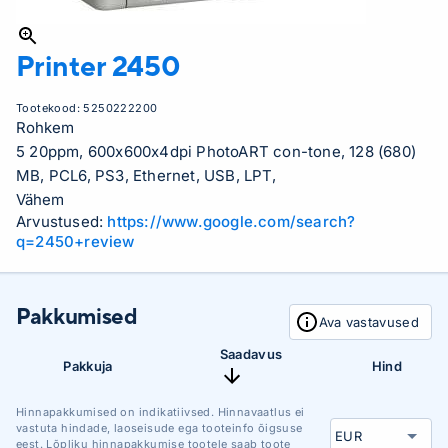
Printer
2450
Tootekood:
5250222200
Rohkem
5 20ppm, 600x600x4dpi PhotoART con-tone, 128 (680)
MB, PCL6, PS3, Ethernet, USB, LPT,
Vähem
Arvustused:
https://www.google.com/search?
q=2450+review
Pakkumised
Ava vastavused
Saadavus
Pakkuja
Hind
Hinnapakkumised on indikatiivsed. Hinnavaatlus ei
vastuta hindade, laoseisude ega tooteinfo õigsuse
eest. Lõpliku hinnapakkumise tootele saab toote