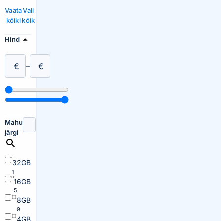
Vaata
Vali
kõiki
kõik
Hind
€
–
€
Mahu
järgi
32GB
1
16GB
5
8GB
9
4GB