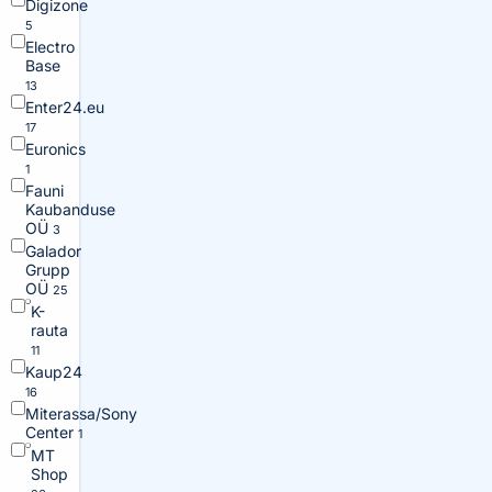
Digizone
5
Electro
Base
13
Enter24.eu
17
Euronics
1
Fauni
Kaubanduse
OÜ
3
Galador
Grupp
OÜ
25
K-
rauta
11
Kaup24
16
Miterassa/Sony
Center
1
MT
Shop