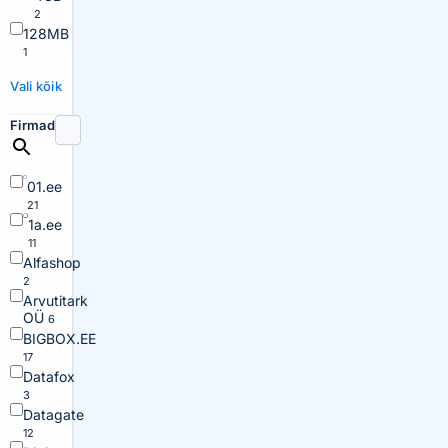
2
128MB
1
Vali kõik
Firmad
01.ee
21
1a.ee
11
Alfashop
2
Arvutitark
OÜ
6
BIGBOX.EE
17
Datafox
3
Datagate
12