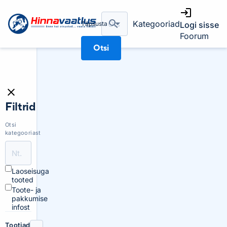
Kategooriad
Täpsusta
Logi sisse
Foorum
Otsi
Filtrid
Otsi
kategooriast
Laoseisuga
tooted
Toote- ja
pakkumise
infost
Tootjad