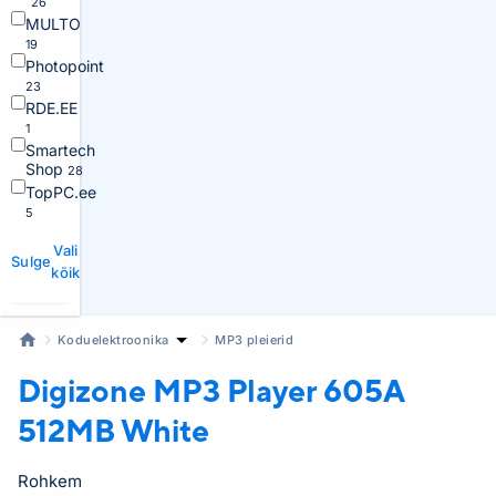
26
MULTO
19
Photopoint
23
RDE.EE
1
Smartech
Shop
28
TopPC.ee
5
Vali
Sulge
kõik
Koduelektroonika
MP3 pleierid
Digizone MP3 Player
605A
512MB White
Rohkem