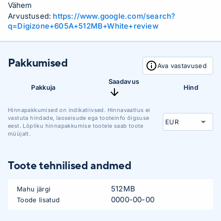
Vähem
Arvustused:
https://www.google.com/search?
q=Digizone+605A+512MB+White+review
Pakkumised
Ava vastavused
Saadavus
Pakkuja
Hind
Hinnapakkumised on indikatiivsed. Hinnavaatlus ei
vastuta hindade, laoseisude ega tooteinfo õigsuse
eest. Lõpliku hinnapakkumise tootele saab toote
müüjalt.
Toote tehnilised andmed
512MB
Mahu järgi
0000-00-00
Toode lisatud