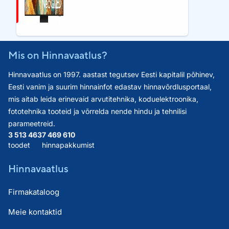
Mis on Hinnavaatlus?
Hinnavaatlus on 1997. aastast tegutsev Eesti kapitalil põhinev,
Eesti vanim ja suurim hinnainfot edastav hinnavõrdlusportaal,
mis aitab leida erinevaid arvutitehnika, koduelektroonika,
fototehnika tooteid ja võrrelda nende hindu ja tehnilisi
parameetreid.
3 513 463
7 469 610
toodet
hinnapakkumist
Hinnavaatlus
Firmakataloog
Meie kontaktid