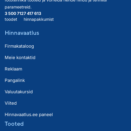
parameetreid.
3 500 712
7 417 613
toodet
hinnapakkumist
Hinnavaatlus
Firmakataloog
Meie kontaktid
Reklaam
Pangalink
Valuutakursid
Viited
Hinnavaatlus.ee paneel
Tooted