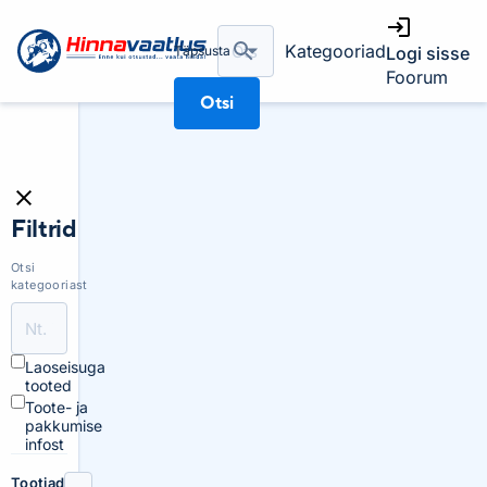
Kategooriad
Täpsusta
Logi sisse
Foorum
Otsi
Filtrid
Otsi
kategooriast
Laoseisuga
tooted
Toote- ja
pakkumise
infost
Tootjad