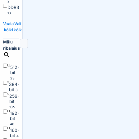
2
DDR3
13
Vaata
Vali
kõiki
kõik
Mälu
ribalaius
512-
bit
23
384-
bit
3
256-
bit
135
192-
bit
46
160-
bit
4