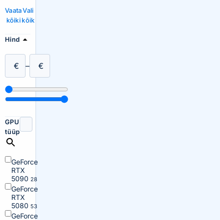
Vaata
Vali
kõiki
kõik
Hind
€
–
€
GPU
tüüp
GeForce
RTX
5090
28
GeForce
RTX
5080
53
GeForce