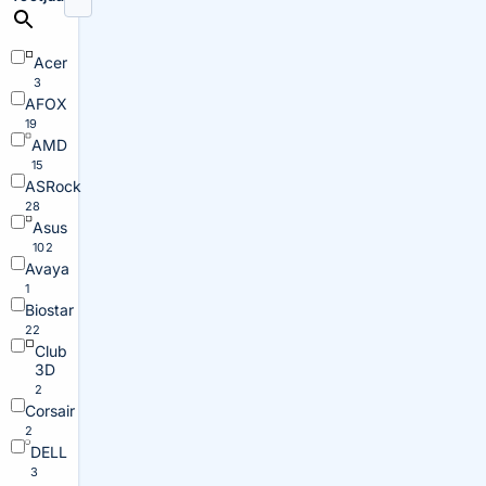
Acer
3
AFOX
19
AMD
15
ASRock
28
Asus
102
Avaya
1
Biostar
22
Club
3D
2
Corsair
2
DELL
3