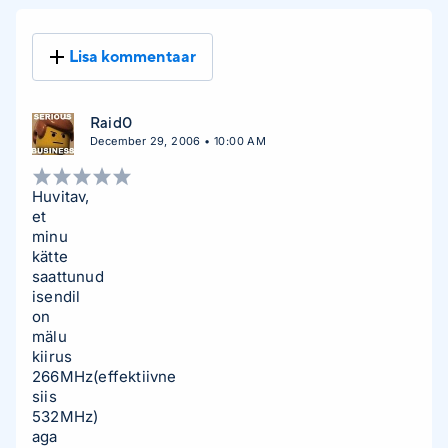
Lisa kommentaar
Raid0
December 29, 2006 • 10:00 AM
Huvitav,
et
minu
kätte
saattunud
isendil
on
mälu
kiirus
266MHz(effektiivne
siis
532MHz)
aga