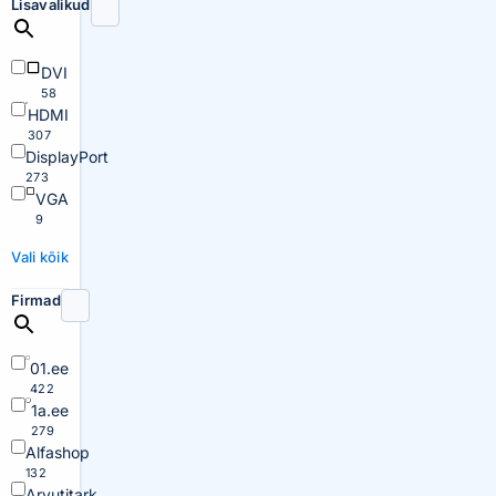
Lisavalikud
DVI
58
HDMI
307
DisplayPort
273
VGA
9
Vali kõik
Firmad
01.ee
422
1a.ee
279
Alfashop
132
Arvutitark