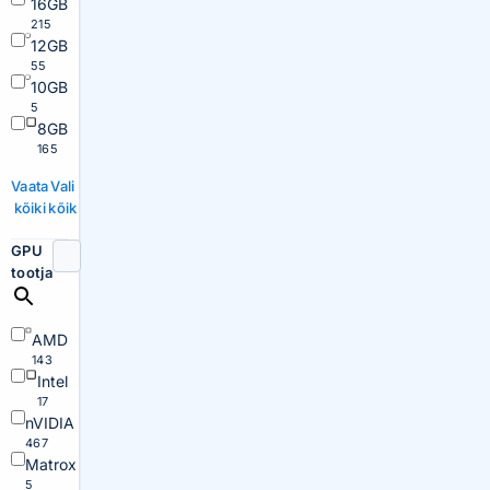
16GB
215
12GB
55
10GB
5
8GB
165
Vaata
Vali
kõiki
kõik
GPU
tootja
AMD
143
Intel
17
nVIDIA
467
Matrox
5