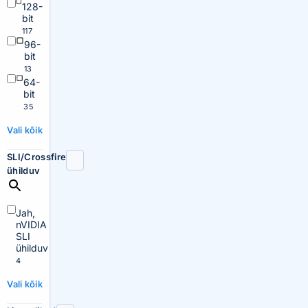
128-
bit
117
96-
bit
13
64-
bit
35
Vali kõik
SLI/Crossfire
ühilduv
Jah,
nVIDIA
SLI
ühilduv
4
Vali kõik