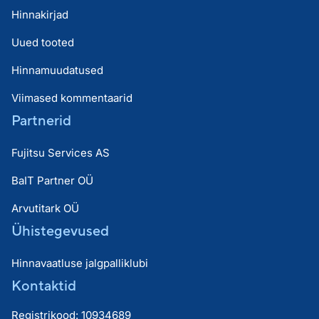
Hinnakirjad
Uued tooted
Hinnamuudatused
Viimased kommentaarid
Partnerid
Fujitsu Services AS
BaIT Partner OÜ
Arvutitark OÜ
Ühistegevused
Hinnavaatluse jalgpalliklubi
Kontaktid
Registrikood: 10934689