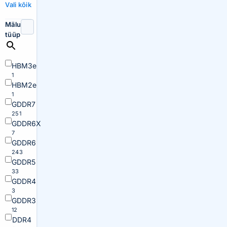
Vali kõik
Mälu
tüüp
HBM3e
1
HBM2e
1
GDDR7
251
GDDR6X
7
GDDR6
243
GDDR5
33
GDDR4
3
GDDR3
12
DDR4