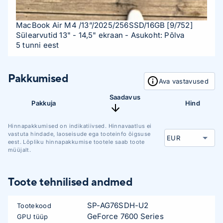
MacBook Air M4 /13”/2025/256SSD/16GB
[9/752]
Sülearvutid 13" - 14,5" ekraan
- Asukoht: Põlva
5 tunni eest
Pakkumised
Ava vastavused
Saadavus
Pakkuja
Hind
Hinnapakkumised on indikatiivsed. Hinnavaatlus ei
vastuta hindade, laoseisude ega tooteinfo õigsuse
eest. Lõpliku hinnapakkumise tootele saab toote
müüjalt.
Toote tehnilised andmed
SP-AG76SDH-U2
Tootekood
GeForce 7600 Series
GPU tüüp