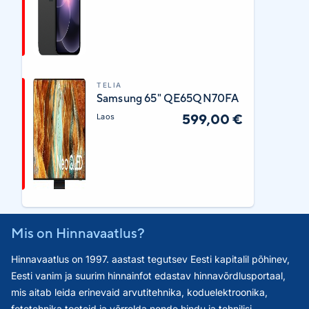
TELIA
Samsung 65" QE65QN70FA
599,00 €
Laos
Mis on Hinnavaatlus?
Hinnavaatlus on 1997. aastast tegutsev Eesti kapitalil põhinev,
Eesti vanim ja suurim hinnainfot edastav hinnavõrdlusportaal,
mis aitab leida erinevaid arvutitehnika, koduelektroonika,
fototehnika tooteid ja võrrelda nende hindu ja tehnilisi