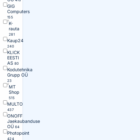
416
GIG
Computers
155
K-
rauta
281
Kaup24
240
KLICK
EESTI
AS
80
Kodutehnika
Grupp OÜ
23
MT
Shop
515
MULTO
437
ONOFF
Jaekaubanduse
OÜ
64
Photopoint
424