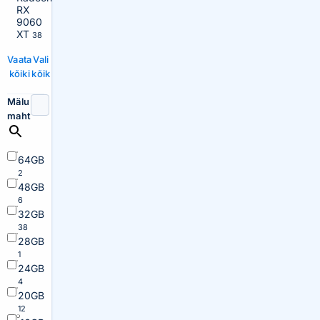
RX
9060
XT
38
Vaata
Vali
kõiki
kõik
Mälu
maht
64GB
2
48GB
6
32GB
38
28GB
1
24GB
4
20GB
12