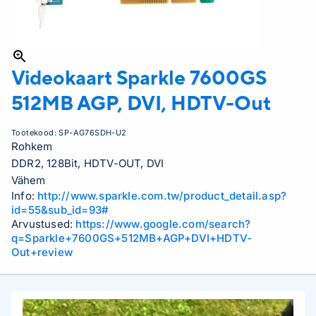
Videokaart Sparkle
7600GS
512MB AGP, DVI, HDTV-Out
Tootekood:
SP-AG76SDH-U2
Rohkem
DDR2, 128Bit, HDTV-OUT, DVI
Vähem
Info:
http://www.sparkle.com.tw/product_detail.asp?
id=55&sub_id=93#
Arvustused:
https://www.google.com/search?
q=Sparkle+7600GS+512MB+AGP+DVI+HDTV-
Out+review