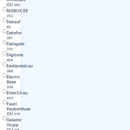
OÜ
395
BIGBOX.EE
250
Dakauf
65
Datafox
391
Datagate
370
Digizone
406
Eestipoisid.eu
388
Electro
Base
339
Enter24.eu
433
Fauni
Kaubanduse
OÜ
379
Galador
Grupp
OÜ