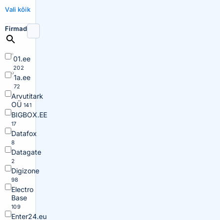
Vali kõik
Firmad
01.ee
202
1a.ee
72
Arvutitark
OÜ
141
BIGBOX.EE
17
Datafox
8
Datagate
2
Digizone
98
Electro
Base
109
Enter24.eu