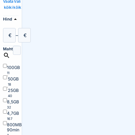
Vaata
Vali
kõiki
kõik
Hind
€
–
€
Maht
100GB
11
50GB
18
25GB
40
8,5GB
32
4,7GB
167
800MB
90min