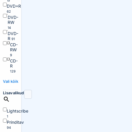
15
DVD+R
62
DVD-
RW
14
DVD-
R
91
CD-
RW
9
CD-
R
129
Vali kõik
Lisavalikud
Lightscribe
1
Prinditav
94