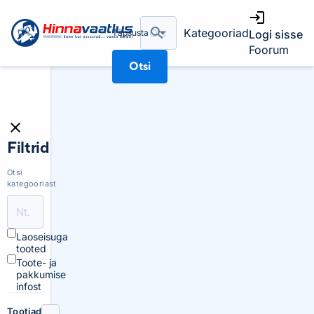
Kategooriad
Täpsusta
Logi sisse
Foorum
Otsi
Filtrid
Otsi
kategooriast
Laoseisuga
tooted
Toote- ja
pakkumise
infost
Tootjad