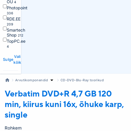
OÜ
4
Photopoint
336
RDE.EE
209
Smartech
Shop
212
TopPC.ee
4
Vali
Sulge
kõik
Arvutikomponendid
CD-DVD-Blu-Ray toorikud
Verbatim DVD+R
4,7 GB 120
min, kiirus kuni 16x, õhuke karp,
single
Rohkem