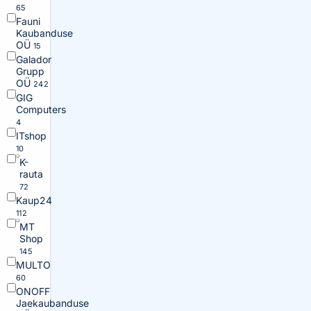
65
Fauni
Kaubanduse
OÜ
15
Galador
Grupp
OÜ
242
GIG
Computers
4
ITshop
10
K-
rauta
72
Kaup24
112
MT
Shop
145
MULTO
60
ONOFF
Jaekaubanduse