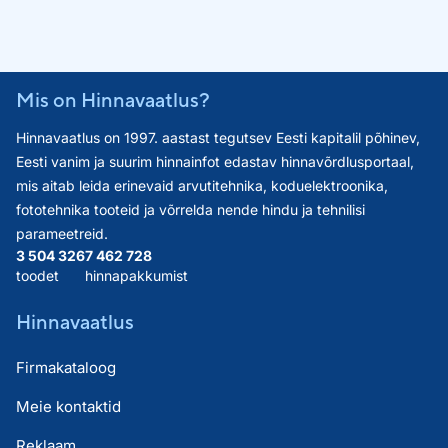
Mis on Hinnavaatlus?
Hinnavaatlus on 1997. aastast tegutsev Eesti kapitalil põhinev,
Eesti vanim ja suurim hinnainfot edastav hinnavõrdlusportaal,
mis aitab leida erinevaid arvutitehnika, koduelektroonika,
fototehnika tooteid ja võrrelda nende hindu ja tehnilisi
parameetreid.
3 504 326
7 462 728
toodet
hinnapakkumist
Hinnavaatlus
Firmakataloog
Meie kontaktid
Reklaam