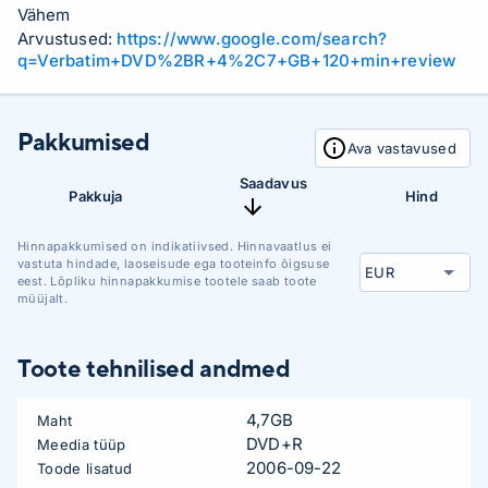
Vähem
Arvustused:
https://www.google.com/search?
q=Verbatim+DVD%2BR+4%2C7+GB+120+min+review
Pakkumised
Ava vastavused
Saadavus
Pakkuja
Hind
Hinnapakkumised on indikatiivsed. Hinnavaatlus ei
vastuta hindade, laoseisude ega tooteinfo õigsuse
eest. Lõpliku hinnapakkumise tootele saab toote
müüjalt.
Toote tehnilised andmed
4,7GB
Maht
DVD+R
Meedia tüüp
2006-09-22
Toode lisatud