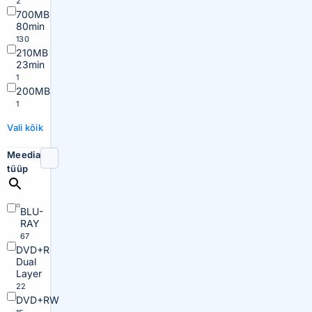
2
700MB
80min
130
210MB
23min
1
200MB
1
Vali kõik
Meedia
tüüp
BLU-
RAY
67
DVD+R
Dual
Layer
22
DVD+RW