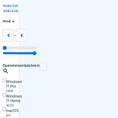
Vaata
Vali
kõiki
kõik
Hind
€
–
€
Operatsioonisüsteem
Windows
11 Pro
2414
Windows
11 Home
4223
macOS
617