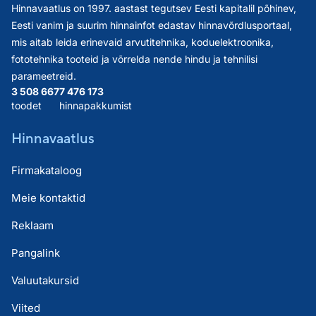
Hinnavaatlus on 1997. aastast tegutsev Eesti kapitalil põhinev,
Eesti vanim ja suurim hinnainfot edastav hinnavõrdlusportaal,
mis aitab leida erinevaid arvutitehnika, koduelektroonika,
fototehnika tooteid ja võrrelda nende hindu ja tehnilisi
parameetreid.
3 508 667
7 476 173
toodet
hinnapakkumist
Hinnavaatlus
Firmakataloog
Meie kontaktid
Reklaam
Pangalink
Valuutakursid
Viited