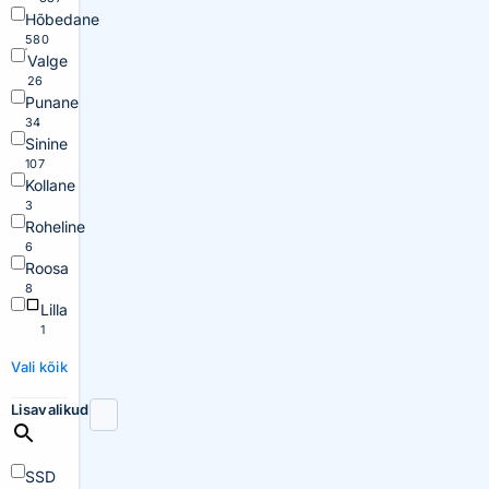
Hõbedane
580
Valge
26
Punane
34
Sinine
107
Kollane
3
Roheline
6
Roosa
8
Lilla
1
Vali kõik
Lisavalikud
SSD