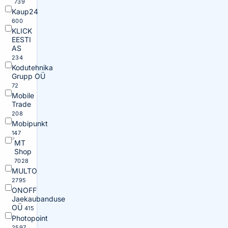
739
Kaup24
600
KLICK
EESTI
AS
234
Kodutehnika
Grupp OÜ
72
Mobile
Trade
208
Mobipunkt
147
MT
Shop
7028
MULTO
2795
ONOFF
Jaekaubanduse
OÜ
415
Photopoint
2597