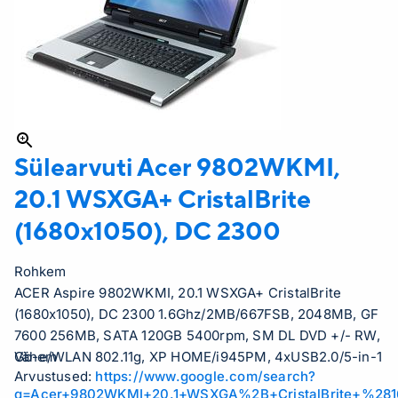
Sülearvuti Acer
9802WKMI,
20.1 WSXGA+ CristalBrite
(1680x1050), DC 2300
Rohkem
ACER Aspire 9802WKMI, 20.1 WSXGA+ CristalBrite
(1680x1050), DC 2300 1.6Ghz/2MB/667FSB, 2048MB, GF
7600 256MB, SATA 120GB 5400rpm, SM DL DVD +/- RW,
Gb-e/WLAN 802.11g, XP HOME/i945PM, 4xUSB2.0/5-in-1
Vähem
Arvustused:
https://www.google.com/search?
Card reader/1.3M Camera/7.8Kg
q=Acer+9802WKMI+20.1+WSXGA%2B+CristalBrite+%28