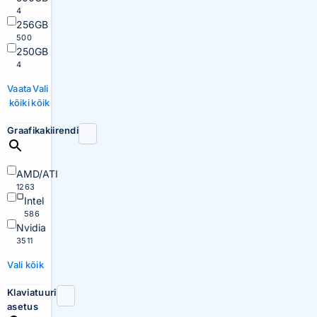
4
256GB
500
250GB
4
Vaata
Vali
kõiki
kõik
Graafikakiirendi
AMD/ATI
1263
Intel
586
Nvidia
3511
Vali kõik
Klaviatuuri
asetus