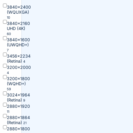
3840×2400
(WQUXGA)
10
3840×2160
UHD (4K)
60
3840×1600
(UWQHD+)
7
3456×2234
(Retina)
4
3200×2000
4
3200×1800
(WQHD+)
59
3024×1964
(Retina)
9
2880×1920
11
2880×1864
(Retina)
21
2880×1800