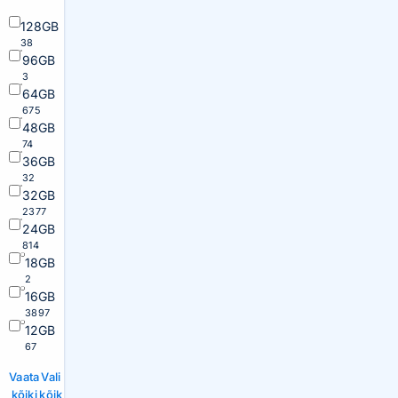
128GB
38
96GB
3
64GB
675
48GB
74
36GB
32
32GB
2377
24GB
814
18GB
2
16GB
3897
12GB
67
Vaata
Vali
kõiki
kõik