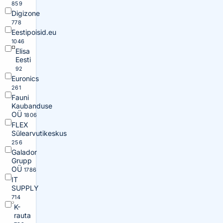
859
Digizone
778
Eestipoisid.eu
1046
Elisa
Eesti
92
Euronics
261
Fauni
Kaubanduse
OÜ
1806
FLEX
Sülearvutikeskus
256
Galador
Grupp
OÜ
1786
IT
SUPPLY
714
K-
rauta