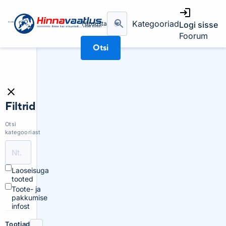
Kategooriad
Täpsusta
Logi sisse
Foorum
Otsi
Filtrid
Otsi
kategooriast
Laoseisuga
tooted
Toote- ja
pakkumise
infost
Tootjad