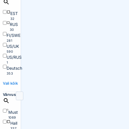
EST
32
RUS
30
FI/SWE
281
US/UK
590
US/RUS
1
Deutsch
353
Vali kõik
Värvus
Must
1069
Hall
337