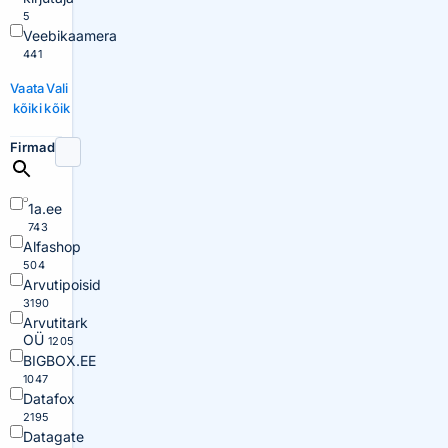
5
Veebikaamera
441
Vaata
Vali
kõiki
kõik
Firmad
1a.ee
743
Alfashop
504
Arvutipoisid
3190
Arvutitark
OÜ
1205
BIGBOX.EE
1047
Datafox
2195
Datagate