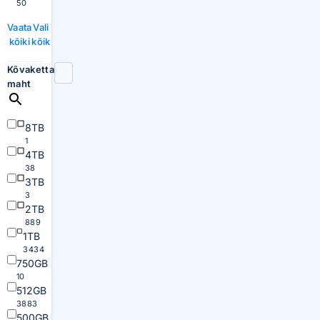
50
Vaata
Vali
kõiki
kõik
Kõvaketta
maht
8TB
1
4TB
38
3TB
3
2TB
889
1TB
3434
750GB
10
512GB
3883
500GB