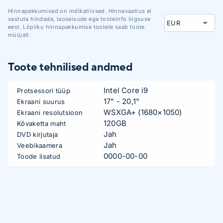
Hinnapakkumised on indikatiivsed. Hinnavaatlus ei
vastuta hindade, laoseisude ega tooteinfo õigsuse
eest. Lõpliku hinnapakkumise tootele saab toote
müüjalt.
Toote tehnilised andmed
Intel Core i9
Protsessori tüüp
17" - 20,1"
Ekraani suurus
WSXGA+ (1680×1050)
Ekraani resolutsioon
120GB
Kõvaketta maht
Jah
DVD kirjutaja
Jah
Veebikaamera
0000-00-00
Toode lisatud