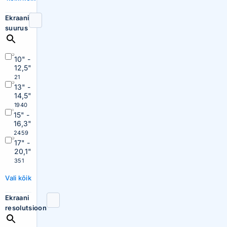
Ekraani
suurus
10" -
12,5"
21
13" -
14,5"
1940
15" -
16,3"
2459
17" -
20,1"
351
Vali kõik
Ekraani
resolutsioon