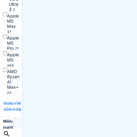
Ultra
3
2
Apple
M5
Max
37
Apple
M5
Pro
77
Apple
M5
269
AMD
Ryzen
AI
Max+
23
Vaata
Vali
kõiki
kõik
Mälu
maht