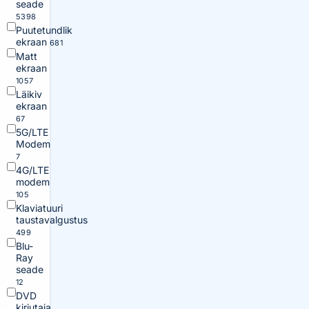
seade
5398
Puutetundlik
ekraan
681
Matt
ekraan
1057
Läikiv
ekraan
67
5G/LTE
Modem
7
4G/LTE
modem
105
Klaviatuuri
taustavalgustus
499
Blu-
Ray
seade
12
DVD
kirjutaja