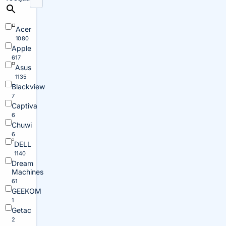
Acer
1080
Apple
617
Asus
1135
Blackview
7
Captiva
6
Chuwi
6
DELL
1140
Dream
Machines
61
GEEKOM
1
Getac
2