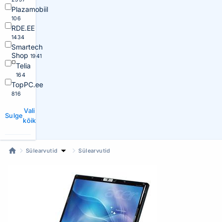
Plazamobiil
106
RDE.EE
1434
Smartech
Shop
1941
Telia
164
TopPC.ee
816
Vali
Sulge
kõik
Sülearvutid
Sülearvutid