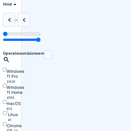
Hind
€
–
€
Operatsioonisüsteem
Windows
11 Pro
2426
Windows
11 Home
4193
macOS
612
Linux
41
Chrome
OS