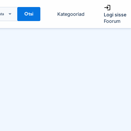
Otsi
Kategooriad
sta
Logi sisse
Foorum