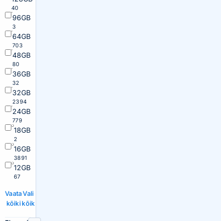
40
96GB
3
64GB
703
48GB
80
36GB
32
32GB
2394
24GB
779
18GB
2
16GB
3891
12GB
67
Vaata
Vali
kõiki
kõik