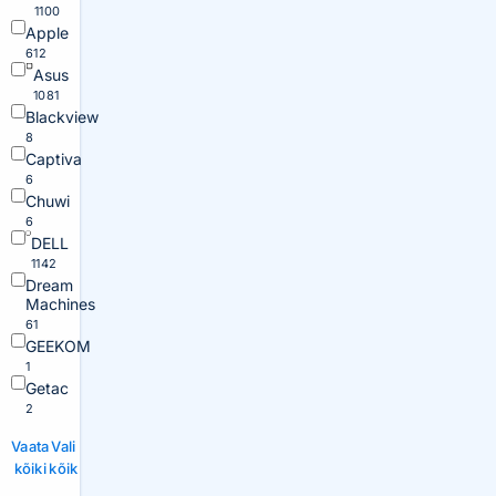
1100
Apple
612
Asus
1081
Blackview
8
Captiva
6
Chuwi
6
DELL
1142
Dream
Machines
61
GEEKOM
1
Getac
2
Vaata
Vali
kõiki
kõik