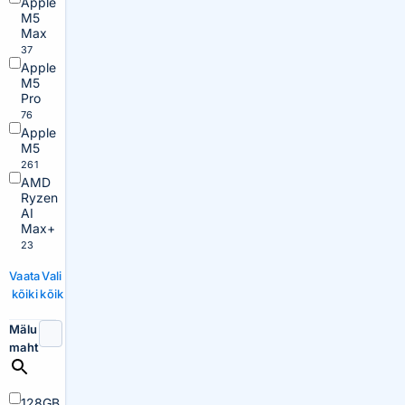
Apple
M5
Max
37
Apple
M5
Pro
76
Apple
M5
261
AMD
Ryzen
AI
Max+
23
Vaata
Vali
kõiki
kõik
Mälu
maht
128GB