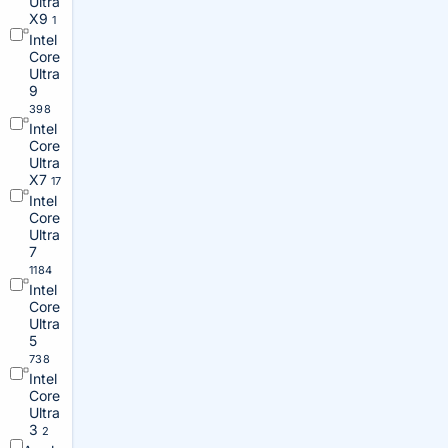
Ultra
X9
1
Intel
Core
Ultra
9
398
Intel
Core
Ultra
X7
17
Intel
Core
Ultra
7
1184
Intel
Core
Ultra
5
738
Intel
Core
Ultra
3
2