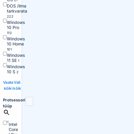
27
DOS /ilma
tarkvarata
222
Windows
10 Pro
113
Windows
10 Home
101
Windows
11 SE
1
Windows
10 S
2
Vaata
Vali
kõiki
kõik
Protsessori
tüüp
Intel
Core