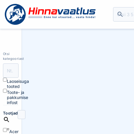
Otsi
kategooriast
Laoseisuga
tooted
Toote- ja
pakkumise
infost
Tootjad
Acer