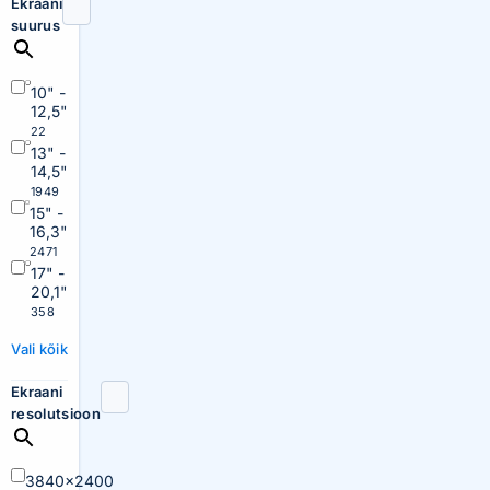
Ekraani
suurus
10" -
12,5"
22
13" -
14,5"
1949
15" -
16,3"
2471
17" -
20,1"
358
Vali kõik
Ekraani
resolutsioon
3840×2400