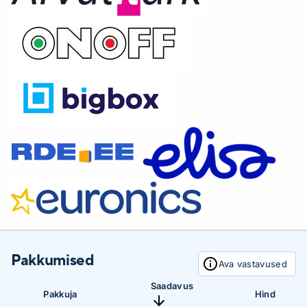
Pakkumised
Ava vastavused
Saadavus
Pakkuja
Hind