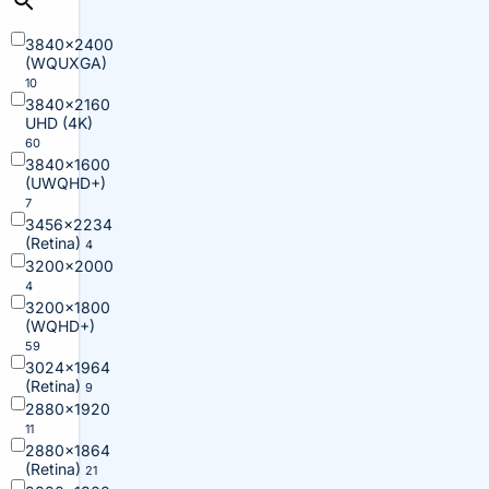
3840×2400
(WQUXGA)
10
3840×2160
UHD (4K)
60
3840×1600
(UWQHD+)
7
3456×2234
(Retina)
4
3200×2000
4
3200×1800
(WQHD+)
59
3024×1964
(Retina)
9
2880×1920
11
2880×1864
(Retina)
21