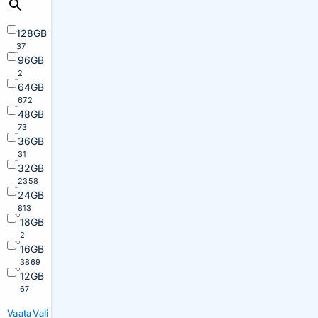
128GB
37
96GB
2
64GB
672
48GB
73
36GB
31
32GB
2358
24GB
813
18GB
2
16GB
3869
12GB
67
Vaata
Vali