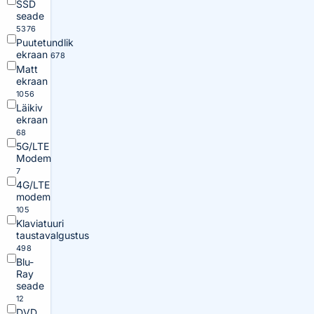
SSD
seade
5376
Puutetundlik
ekraan
678
Matt
ekraan
1056
Läikiv
ekraan
68
5G/LTE
Modem
7
4G/LTE
modem
105
Klaviatuuri
taustavalgustus
498
Blu-
Ray
seade
12
DVD