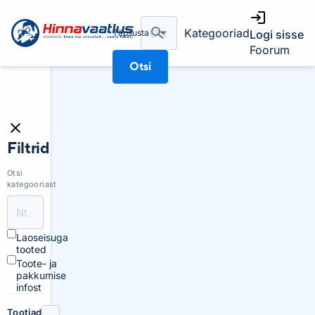
Kategooriad
Täpsusta
Logi sisse
Foorum
Otsi
Filtrid
Otsi
kategooriast
Laoseisuga
tooted
Toote- ja
pakkumise
infost
Tootjad