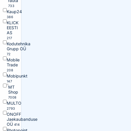
rauta
733
Kaup24
386
KLICK
EESTI
AS
217
Kodutehnika
Grupp OÜ
72
Mobile
Trade
208
Mobipunkt
147
MT
Shop
7008
MULTO
2793
ONOFF
Jaekaubanduse
OÜ
414
Photopoint