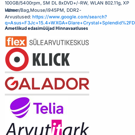
100GB/5400rpm, SM DL 8xDVD+/-RW, WLAN 802.11g, XP
Home /Bag,Mouse/i945PM, DDR2-
Vähem
Arvustused:
https://www.google.com/search?
667/5xUSB2.0/1394/TV-Out/Card Reader/1.3M
q=Asus+F3Jc+15.4+WXGA+Glare+Crystal+Splendid%2
camera/6cell batt/2.8Kg
Ametlikud edasimüüjad Hinnavaatluses