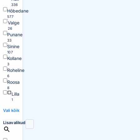
336
Hõbedane
577
Valge
26
Punane
33
Sinine
107
Kollane
3
Roheline
6
Roosa
8
Lilla
1
Vali kõik
Lisavalikud