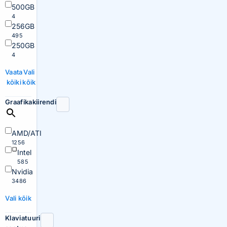
500GB
4
256GB
495
250GB
4
Vaata
Vali
kõiki
kõik
Graafikakiirendi
AMD/ATI
1256
Intel
585
Nvidia
3486
Vali kõik
Klaviatuuri