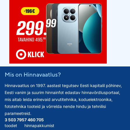
Mis on Hinnavaatlus?
Hinnavaatlus on 1997. aastast tegutsev Eesti kapitalil põhinev,
Eesti vanim ja suurim hinnainfot edastav hinnavõrdlusportaal,
mis aitab leida erinevaid arvutitehnika, koduelektroonika,
fototehnika tooteid ja võrrelda nende hindu ja tehnilisi
parameetreid.
3 503 795
7 460 705
toodet
hinnapakkumist