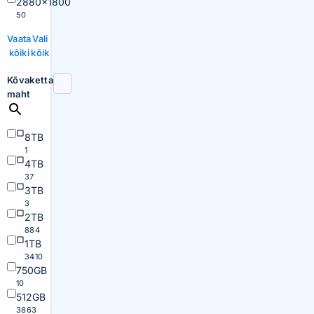
2880×1800
50
Vaata
Vali
kõiki
kõik
Kõvaketta
maht
8TB
1
4TB
37
3TB
3
2TB
884
1TB
3410
750GB
10
512GB
3863