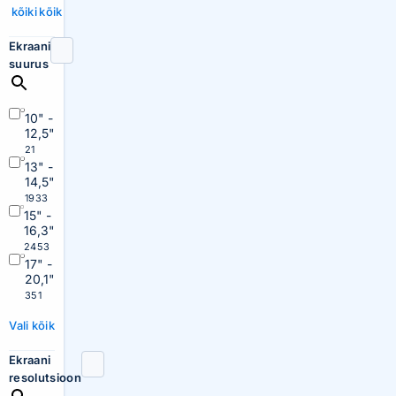
kõiki
kõik
Ekraani
suurus
10" -
12,5"
21
13" -
14,5"
1933
15" -
16,3"
2453
17" -
20,1"
351
Vali kõik
Ekraani
resolutsioon