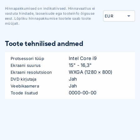
Hinnapakkumised on indikatiivsed. Hinnavaatlus ei
vastuta hindade, laoseisude ega tooteinfo õigsuse
eest. Lõpliku hinnapakkumise tootele saab toote
müüjalt.
Toote tehnilised andmed
Intel Core i9
Protsessori tüüp
15" - 16,3"
Ekraani suurus
WXGA (1280 × 800)
Ekraani resolutsioon
Jah
DVD kirjutaja
Jah
Veebikaamera
0000-00-00
Toode lisatud