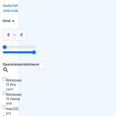
Vaata
Vali
kõiki
kõik
Hind
€
–
€
Operatsioonisüsteem
Windows
11 Pro
2407
Windows
11 Home
4191
macOS
613