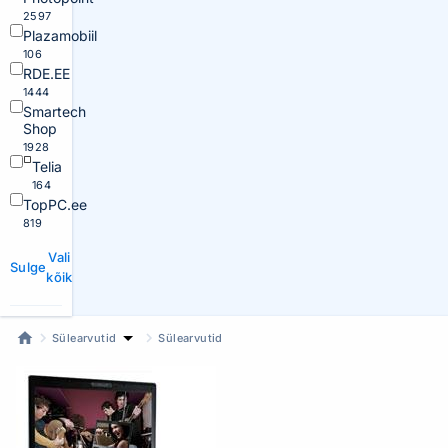
2597
Plazamobiil
106
RDE.EE
1444
Smartech
Shop
1928
Telia
164
TopPC.ee
819
Vali
Sulge
kõik
Sülearvutid
Sülearvutid