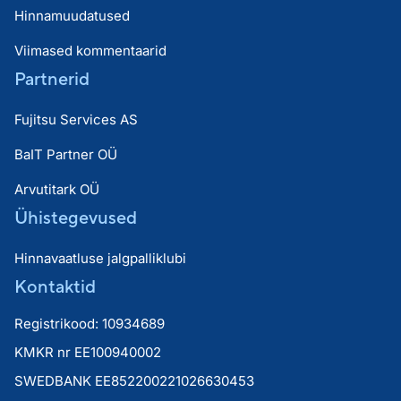
Hinnamuudatused
Viimased kommentaarid
Partnerid
Fujitsu Services AS
BaIT Partner OÜ
Arvutitark OÜ
Ühistegevused
Hinnavaatluse jalgpalliklubi
Kontaktid
Registrikood: 10934689
KMKR nr EE100940002
SWEDBANK EE852200221026630453