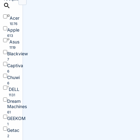
Acer
1076
Apple
613
Asus
1119
Blackview
7
Captiva
6
Chuwi
6
DELL
1131
Dream
Machines
61
GEEKOM
1
Getac
2