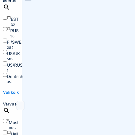
asetus
EST
32
RUS
30
FI/SWE
282
US/UK
589
US/RUS
1
Deutsch
353
Vali kõik
Värvus
Must
1067
Hall