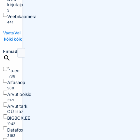
kirjutaja
5
Veebikaamera
441
Vaata
Vali
kõiki
kõik
Firmad
1a.ee
738
Alfashop
500
Arvutipoisid
3171
Arvutitark
OÜ
1207
BIGBOX.EE
1042
Datafox
2192