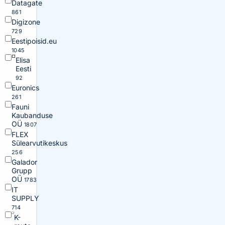
Datagate
861
Digizone
729
Eestipoisid.eu
1045
Elisa
Eesti
92
Euronics
261
Fauni
Kaubanduse
OÜ
1807
FLEX
Sülearvutikeskus
256
Galador
Grupp
OÜ
1783
IT
SUPPLY
714
K-