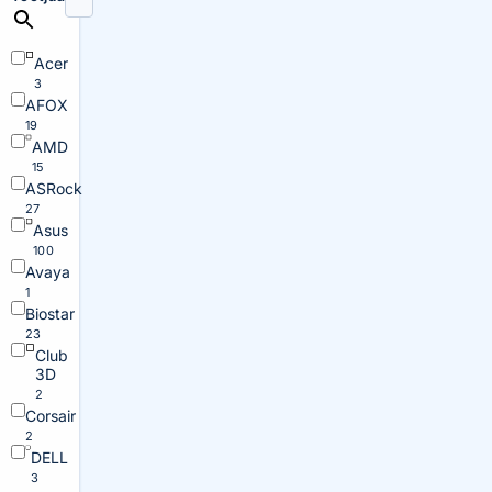
Acer
3
AFOX
19
AMD
15
ASRock
27
Asus
100
Avaya
1
Biostar
23
Club
3D
2
Corsair
2
DELL
3