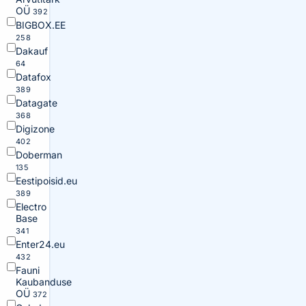
OÜ
392
BIGBOX.EE
258
Dakauf
64
Datafox
389
Datagate
368
Digizone
402
Doberman
135
Eestipoisid.eu
389
Electro
Base
341
Enter24.eu
432
Fauni
Kaubanduse
OÜ
372