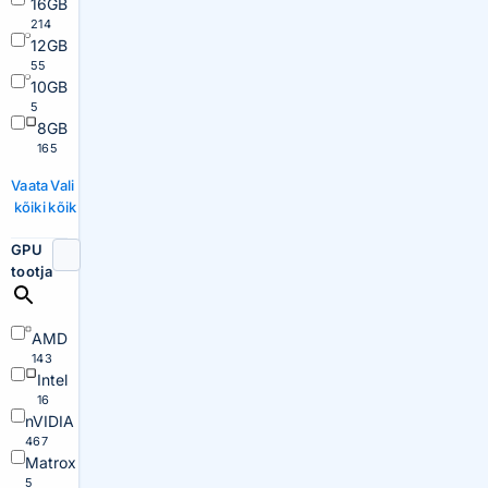
16GB
214
12GB
55
10GB
5
8GB
165
Vaata
Vali
kõiki
kõik
GPU
tootja
AMD
143
Intel
16
nVIDIA
467
Matrox
5