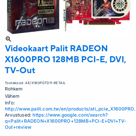
Videokaart Palit RADEON
X1600PRO 128MB PCI-E, DVI,
TV-Out
Tootekood:
AE/X160PGTD11-RETAIL
Rohkem
Vähem
Info:
http://www.palit.com.tw/en/products/ati_pcie_X1600PRO.
Arvustused:
https://www.google.com/search?
q=Palit+RADEON+X1600PRO+128MB+PCI-E+DVI+TV-
Out+review