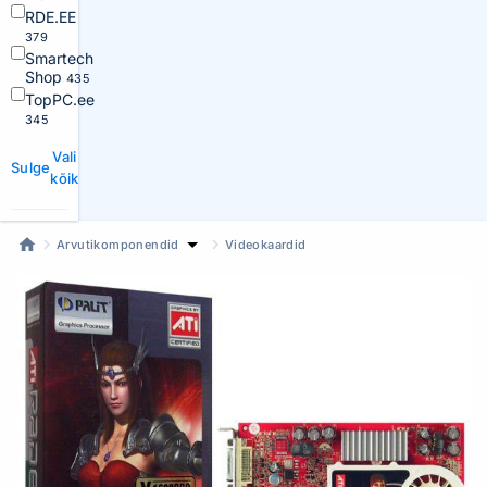
RDE.EE
379
Smartech
Shop
435
TopPC.ee
345
Vali
Sulge
kõik
Arvutikomponendid
Videokaardid