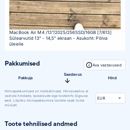
MacBook Air M4 /13”/2025/256SSD/16GB
[7/613]
Sülearvutid 13" - 14,5" ekraan
- Asukoht: Põlva
üleeile
Pakkumised
Ava vastavused
Saadavus
Pakkuja
Hind
Hinnapakkumised on indikatiivsed. Hinnavaatlus ei
vastuta hindade, laoseisude ega tooteinfo õigsuse
eest. Lõpliku hinnapakkumise tootele saab toote
müüjalt.
Toote tehnilised andmed