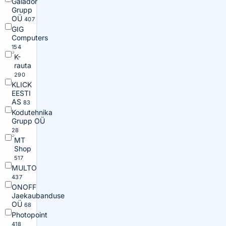
Galador
Grupp
OÜ
407
GIG
Computers
154
K-
rauta
290
KLICK
EESTI
AS
83
Kodutehnika
Grupp OÜ
28
MT
Shop
517
MULTO
437
ONOFF
Jaekaubanduse
OÜ
68
Photopoint
418