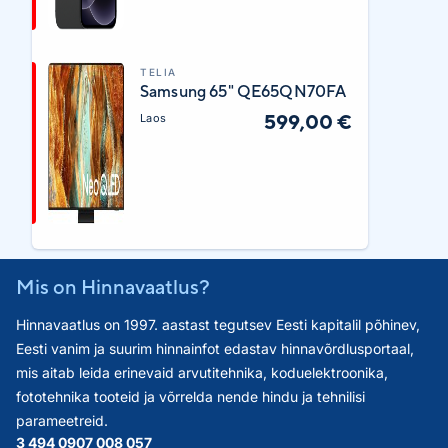
TELIA
Samsung 65" QE65QN70FA
599,00 €
Laos
Mis on Hinnavaatlus?
Hinnavaatlus on 1997. aastast tegutsev Eesti kapitalil põhinev,
Eesti vanim ja suurim hinnainfot edastav hinnavõrdlusportaal,
mis aitab leida erinevaid arvutitehnika, koduelektroonika,
fototehnika tooteid ja võrrelda nende hindu ja tehnilisi
parameetreid.
3 494 090
7 008 057