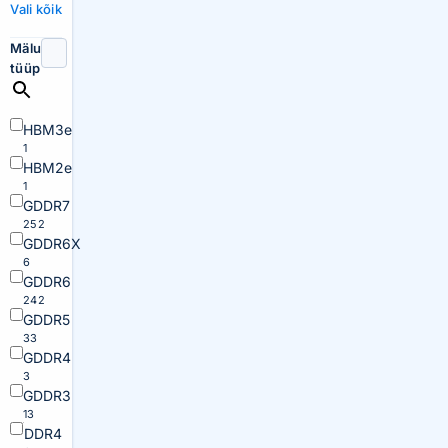
Vali kõik
Mälu
tüüp
HBM3e
1
HBM2e
1
GDDR7
252
GDDR6X
6
GDDR6
242
GDDR5
33
GDDR4
3
GDDR3
13
DDR4