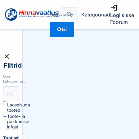
Kategooriad
Täpsusta
Logi sisse
Foorum
Otsi
Filtrid
Otsi
kategooriast
Laoseisuga
tooted
Toote- ja
pakkumise
infost
Tootjad