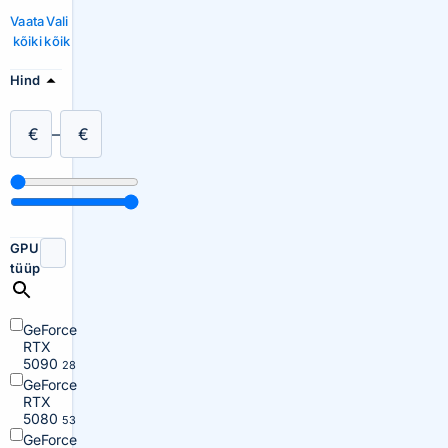
Vaata
Vali
kõiki
kõik
Hind
€
–
€
GPU
tüüp
GeForce
RTX
5090
28
GeForce
RTX
5080
53
GeForce