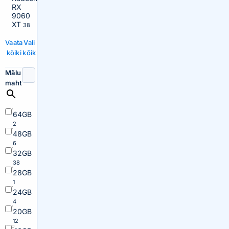
RX
9060
XT
38
Vaata
Vali
kõiki
kõik
Mälu
maht
64GB
2
48GB
6
32GB
38
28GB
1
24GB
4
20GB
12