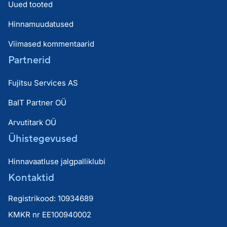
Uued tooted
Hinnamuudatused
Viimased kommentaarid
Partnerid
Fujitsu Services AS
BaIT Partner OÜ
Arvutitark OÜ
Ühistegevused
Hinnavaatluse jalgpalliklubi
Kontaktid
Registrikood: 10934689
KMKR nr EE100940002