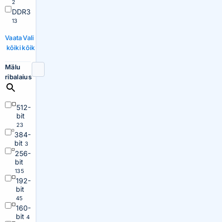
2
DDR3
13
Vaata
Vali
kõiki
kõik
Mälu
ribalaius
512-
bit
23
384-
bit
3
256-
bit
135
192-
bit
45
160-
bit
4