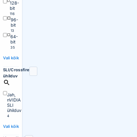
128-
bit
116
96-
bit
13
64-
bit
35
Vali kõik
SLI/Crossfire
ühilduv
Jah,
nVIDIA
SLI
ühilduv
4
Vali kõik