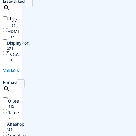
Lisavalikud
DVI
57
HDMI
307
DisplayPort
273
VGA
9
Vali kõik
Firmad
01.ee
412
1a.ee
291
Alfashop
141
Arvutitark