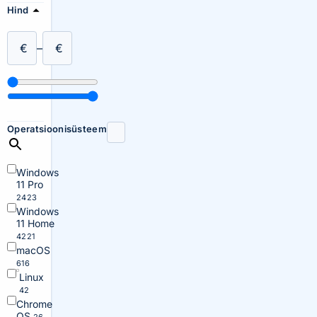
Hind
€
–
€
Operatsioonisüsteem
Windows
11 Pro
2423
Windows
11 Home
4221
macOS
616
Linux
42
Chrome
OS