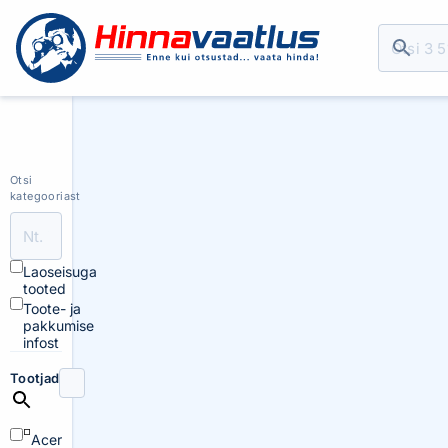
Otsi
kategooriast
Laoseisuga
tooted
Toote- ja
pakkumise
infost
Tootjad
Acer