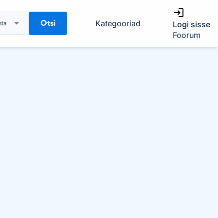
Otsi
Kategooriad
sta
Logi sisse
Foorum