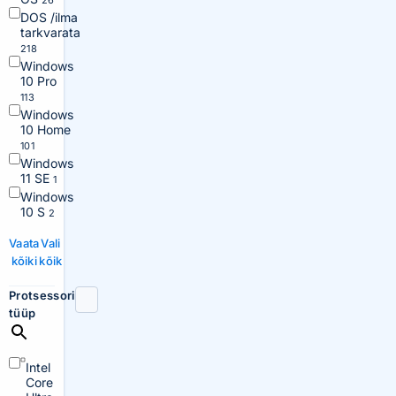
26
DOS /ilma
tarkvarata
218
Windows
10 Pro
113
Windows
10 Home
101
Windows
11 SE
1
Windows
10 S
2
Vaata
Vali
kõiki
kõik
Protsessori
tüüp
Intel
Core