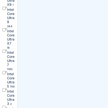
Ultra
X9
1
Intel
Core
Ultra
9
364
Intel
Core
Ultra
X7
16
Intel
Core
Ultra
7
1190
Intel
Core
Ultra
5
746
Intel
Core
Ultra
3
2