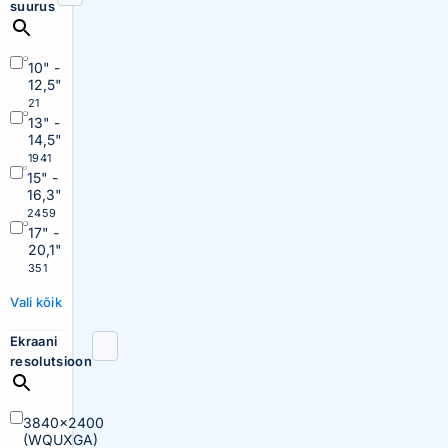
suurus
10" -
12,5"
21
13" -
14,5"
1941
15" -
16,3"
2459
17" -
20,1"
351
Vali kõik
Ekraani
resolutsioon
3840×2400
(WQUXGA)