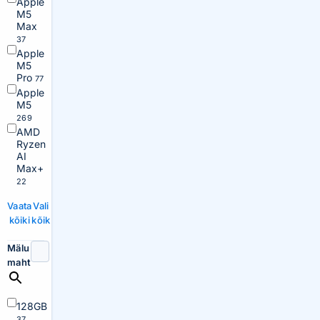
Apple
M5
Max
37
Apple
M5
Pro
77
Apple
M5
269
AMD
Ryzen
AI
Max+
22
Vaata
Vali
kõiki
kõik
Mälu
maht
128GB
37