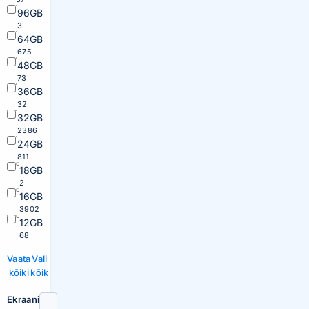
96GB
3
64GB
675
48GB
73
36GB
32
32GB
2386
24GB
811
18GB
2
16GB
3902
12GB
68
Vaata
Vali
kõiki
kõik
Ekraani