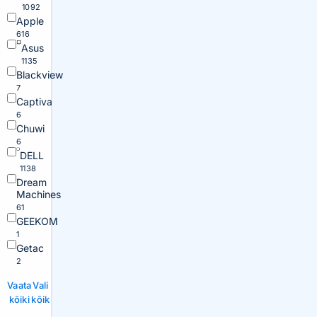
1092
Apple
616
Asus
1135
Blackview
7
Captiva
6
Chuwi
6
DELL
1138
Dream
Machines
61
GEEKOM
1
Getac
2
Vaata
Vali
kõiki
kõik