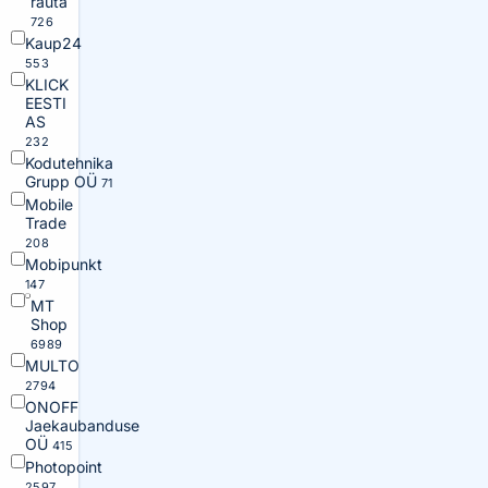
rauta
726
Kaup24
553
KLICK
EESTI
AS
232
Kodutehnika
Grupp OÜ
71
Mobile
Trade
208
Mobipunkt
147
MT
Shop
6989
MULTO
2794
ONOFF
Jaekaubanduse
OÜ
415
Photopoint
2597