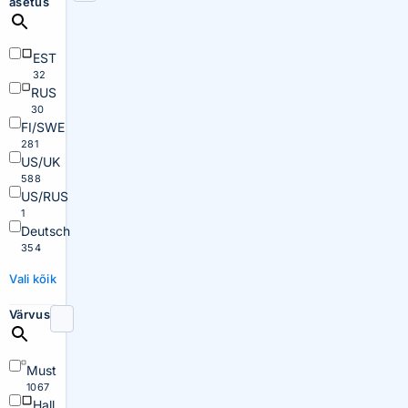
asetus
EST
32
RUS
30
FI/SWE
281
US/UK
588
US/RUS
1
Deutsch
354
Vali kõik
Värvus
Must
1067
Hall