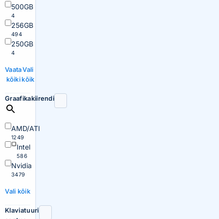
500GB
4
256GB
494
250GB
4
Vaata
Vali
kõiki
kõik
Graafikakiirendi
AMD/ATI
1249
Intel
586
Nvidia
3479
Vali kõik
Klaviatuuri