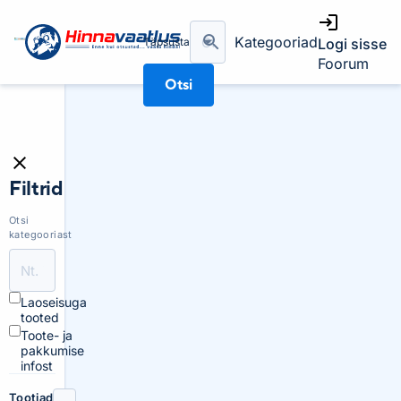
Kategooriad
Täpsusta
Logi sisse
Foorum
Otsi
Filtrid
Otsi
kategooriast
Laoseisuga
tooted
Toote- ja
pakkumise
infost
Tootjad