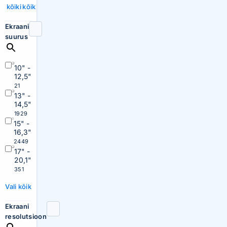
kõiki
kõik
Ekraani
suurus
10" -
12,5"
21
13" -
14,5"
1929
15" -
16,3"
2449
17" -
20,1"
351
Vali kõik
Ekraani
resolutsioon