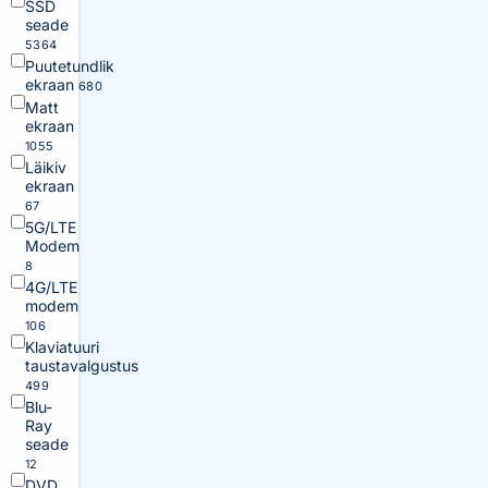
SSD
seade
5364
Puutetundlik
ekraan
680
Matt
ekraan
1055
Läikiv
ekraan
67
5G/LTE
Modem
8
4G/LTE
modem
106
Klaviatuuri
taustavalgustus
499
Blu-
Ray
seade
12
DVD