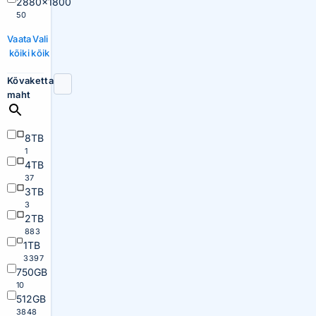
2880×1800
50
Vaata
Vali
kõiki
kõik
Kõvaketta
maht
8TB
1
4TB
37
3TB
3
2TB
883
1TB
3397
750GB
10
512GB
3848