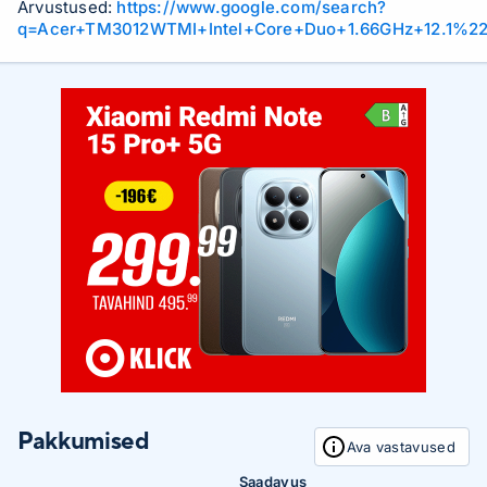
Arvustused:
https://www.google.com/search?
q=Acer+TM3012WTMI+Intel+Core+Duo+1.66GHz+12.1%
Pakkumised
Ava vastavused
Saadavus