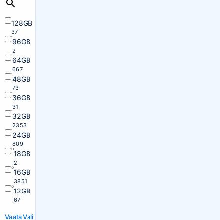
128GB
37
96GB
2
64GB
667
48GB
73
36GB
31
32GB
2353
24GB
809
18GB
2
16GB
3851
12GB
67
Vaata
Vali