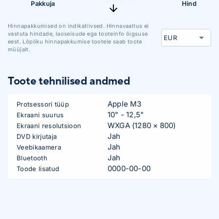
Pakkuja
Hind
Hinnapakkumised on indikatiivsed. Hinnavaatlus ei
vastuta hindade, laoseisude ega tooteinfo õigsuse
eest. Lõpliku hinnapakkumise tootele saab toote
müüjalt.
Toote tehnilised andmed
Apple M3
Protsessori tüüp
10" - 12,5"
Ekraani suurus
WXGA (1280 × 800)
Ekraani resolutsioon
Jah
DVD kirjutaja
Jah
Veebikaamera
Jah
Bluetooth
0000-00-00
Toode lisatud