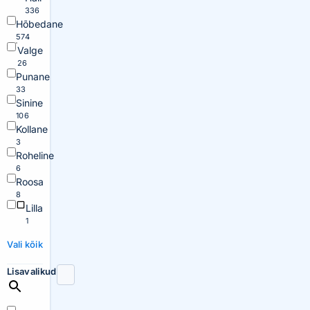
336
Hõbedane
574
Valge
26
Punane
33
Sinine
106
Kollane
3
Roheline
6
Roosa
8
Lilla
1
Vali kõik
Lisavalikud