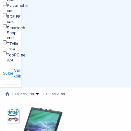
Plazamobiil
106
RDE.EE
1439
Smartech
Shop
1923
Telia
164
TopPC.ee
824
Vali
Sulge
kõik
Sülearvutid
Sülearvutid