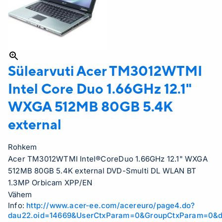
Sülearvuti Acer
TM3012WTMI
Intel Core Duo 1.66GHz 12.1"
WXGA 512MB 80GB 5.4K
external
Rohkem
Acer TM3012WTMI Intel®CoreDuo 1.66GHz 12.1" WXGA
512MB 80GB 5.4K external DVD-Smulti DL WLAN BT
1.3MP Orbicam XPP/EN
Vähem
Info:
http://www.acer-ee.com/acereuro/page4.do?
dau22.oid=14669&UserCtxParam=0&GroupCtxParam=0&