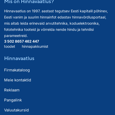
Mis on Hinnavaatlus?
Hinnavaatlus on 1997. aastast tegutsev Eesti kapitalil põhinev,
Eesti vanim ja suurim hinnainfot edastav hinnavõrdlusportaal,
mis aitab leida erinevaid arvutitehnika, koduelektroonika,
fototehnika tooteid ja võrrelda nende hindu ja tehnilisi
parameetreid.
3 502 865
7 462 447
toodet
hinnapakkumist
Hinnavaatlus
Firmakataloog
Meie kontaktid
Reklaam
Pangalink
Valuutakursid