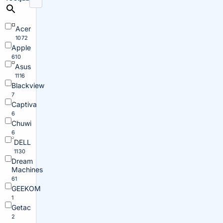
Acer
1072
Apple
610
Asus
1116
Blackview
7
Captiva
6
Chuwi
6
DELL
1130
Dream
Machines
61
GEEKOM
1
Getac
2