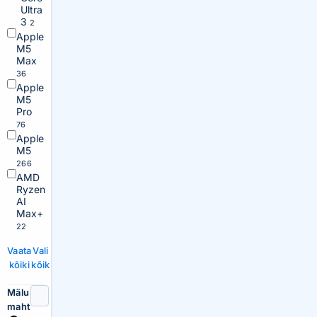
Ultra
3
2
Apple
M5
Max
36
Apple
M5
Pro
76
Apple
M5
266
AMD
Ryzen
AI
Max+
22
Vaata
Vali
kõiki
kõik
Mälu
maht