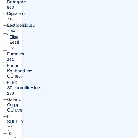
Datagate
860
Digizone
730
Eestipoisid.eu
1043
Elisa
Eesti
92
Euronics
262
Fauni
Kaubanduse
OÜ
1804
FLEX
Sülearvutikeskus
256
Galador
Grupp
OÜ
1779
IT
SUPPLY
714
K-