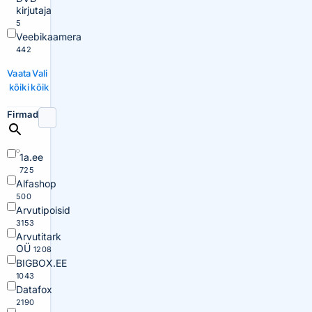
kirjutaja
5
Veebikaamera
442
Vaata
Vali
kõiki
kõik
Firmad
1a.ee
725
Alfashop
500
Arvutipoisid
3153
Arvutitark
OÜ
1208
BIGBOX.EE
1043
Datafox
2190