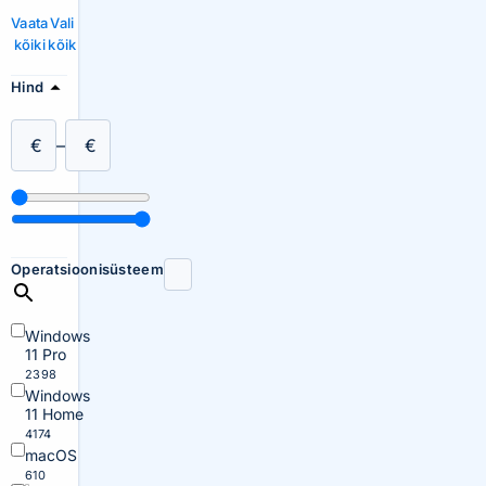
Vaata
Vali
kõiki
kõik
Hind
€
–
€
Operatsioonisüsteem
Windows
11 Pro
2398
Windows
11 Home
4174
macOS
610