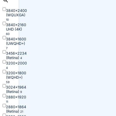
3840×2400
(WQUXGA)
10
3840×2160
UHD (4K)
60
3840×1600
(UWQHD+)
7
3456×2234
(Retina)
4
3200×2000
4
3200×1800
(WQHD+)
59
3024×1964
(Retina)
9
2880×1920
11
2880×1864
(Retina)
21