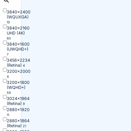
3840×2400
(WQUXGA)
10
3840×2160
UHD (4K)
60
3840×1600
(UWQHD+)
7
3456×2234
(Retina)
4
3200×2000
4
3200×1800
(WQHD+)
59
3024×1964
(Retina)
9
2880×1920
11
2880×1864
(Retina)
21