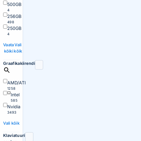
500GB
4
256GB
498
250GB
4
Vaata
Vali
kõiki
kõik
Graafikakiirendi
AMD/ATI
1258
Intel
585
Nvidia
3493
Vali kõik
Klaviatuuri