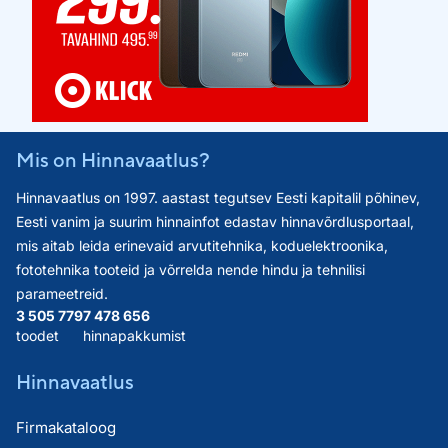
Mis on Hinnavaatlus?
Hinnavaatlus on 1997. aastast tegutsev Eesti kapitalil põhinev,
Eesti vanim ja suurim hinnainfot edastav hinnavõrdlusportaal,
mis aitab leida erinevaid arvutitehnika, koduelektroonika,
fototehnika tooteid ja võrrelda nende hindu ja tehnilisi
parameetreid.
3 505 779
7 478 656
toodet
hinnapakkumist
Hinnavaatlus
Firmakataloog