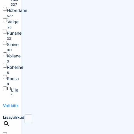
337
Hõbedane
577
Valge
26
Punane
33
Sinine
107
Kollane
3
Roheline
6
Roosa
8
Lilla
1
Vali kõik
Lisavalikud