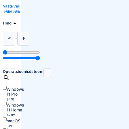
Vaata
Vali
kõiki
kõik
Hind
€
–
€
Operatsioonisüsteem
Windows
11 Pro
2410
Windows
11 Home
4202
macOS
613