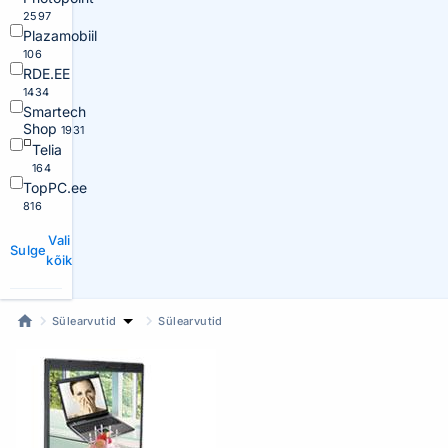
2597
Plazamobiil
106
RDE.EE
1434
Smartech
Shop
1931
Telia
164
TopPC.ee
816
Vali
Sulge
kõik
Sülearvutid
Sülearvutid