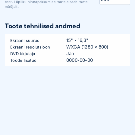
eest. Lõpliku hinnapakkumise tootele saab toote
müüjalt.
Toote tehnilised andmed
15" - 16,3"
Ekraani suurus
WXGA (1280 × 800)
Ekraani resolutsioon
Jah
DVD kirjutaja
0000-00-00
Toode lisatud