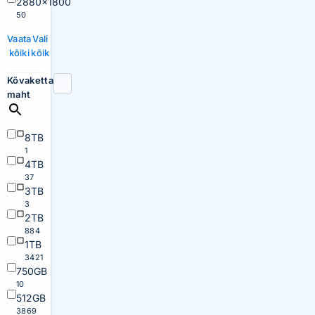
2880×1800
50
Vaata
Vali
kõiki
kõik
Kõvaketta
maht
8TB
1
4TB
37
3TB
3
2TB
884
1TB
3421
750GB
10
512GB
3869