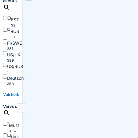
asetus
EST
32
RUS
30
FI/SWE
281
US/UK
589
US/RUS
1
Deutsch
353
Vali kõik
Värvus
Must
1067
Hall