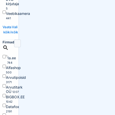
kirjutaja
5
Veebikaamera
441
Vaata
Vali
kõiki
kõik
Firmad
1a.ee
744
Alfashop
500
Arvutipoisid
3171
Arvutitark
OÜ
1207
BIGBOX.EE
1042
Datafox
2191