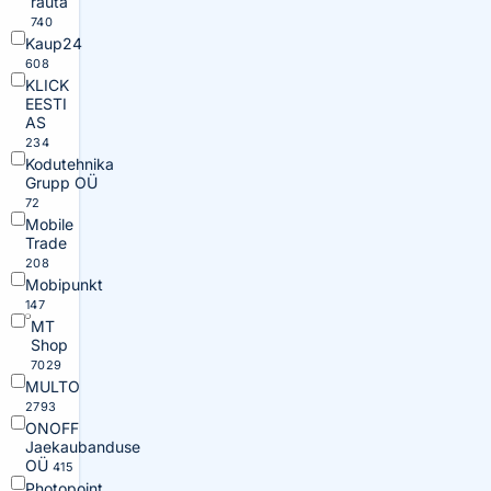
rauta
740
Kaup24
608
KLICK
EESTI
AS
234
Kodutehnika
Grupp OÜ
72
Mobile
Trade
208
Mobipunkt
147
MT
Shop
7029
MULTO
2793
ONOFF
Jaekaubanduse
OÜ
415
Photopoint