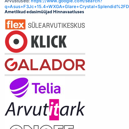
Arvustused:
https://www.google.com/search?
667/5xUSB2.0/1394/TV-Out/Card Reader/6cell batt/2.8Kg
q=Asus+F3Jc+15.4+WXGA+Glare+Crystal+Splendid%2
Ametlikud edasimüüjad Hinnavaatluses