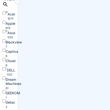
Acer
1077
Apple
613
Asus
1120
Blackview
7
Captiva
6
Chuwi
6
DELL
1137
Dream
Machines
61
GEEKOM
1
Getac
2