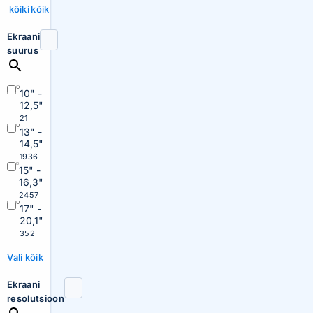
kõiki
kõik
Ekraani
suurus
10" -
12,5"
21
13" -
14,5"
1936
15" -
16,3"
2457
17" -
20,1"
352
Vali kõik
Ekraani
resolutsioon