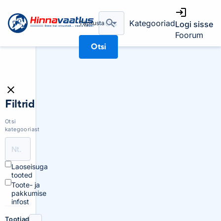
Kategooriad
Täpsusta
Logi sisse
Foorum
Otsi
Filtrid
Otsi
kategooriast
Laoseisuga
tooted
Toote- ja
pakkumise
infost
Tootjad