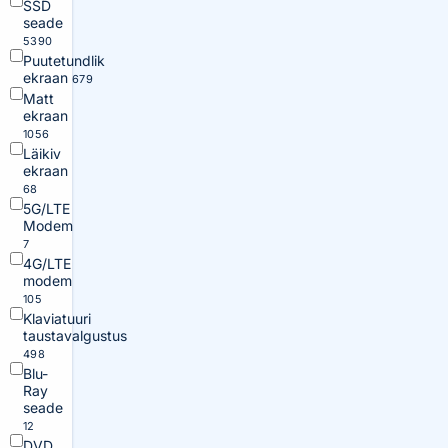
SSD
seade
5390
Puutetundlik
ekraan
679
Matt
ekraan
1056
Läikiv
ekraan
68
5G/LTE
Modem
7
4G/LTE
modem
105
Klaviatuuri
taustavalgustus
498
Blu-
Ray
seade
12
DVD