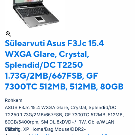
Sülearvuti Asus
F3Jc 15.4
WXGA Glare, Crystal,
Splendid/DC T2250
1.73G/2MB/667FSB, GF
7300TC 512MB, 512MB, 80GB
Rohkem
ASUS F3Jc 15.4 WXGA Glare, Crystal, Splendid/DC
T2250 1.73G/2MB/667FSB, GF 7300TC 512MB, 512MB,
80GB/5400rpm, SM DL 8xDVD+/-RW, Gb-e/WLAN
802.11g, XP Home/Bag,Mouse/DDR2-
Vähem