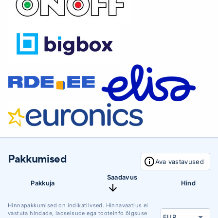
Pakkumised
Ava vastavused
Saadavus
Pakkuja
Hind
Hinnapakkumised on indikatiivsed. Hinnavaatlus ei
vastuta hindade, laoseisude ega tooteinfo õigsuse