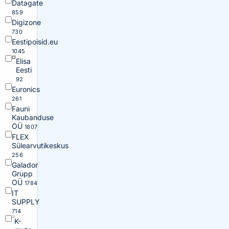
Datagate
859
Digizone
730
Eestipoisid.eu
1045
Elisa
Eesti
92
Euronics
261
Fauni
Kaubanduse
OÜ
1807
FLEX
Sülearvutikeskus
256
Galador
Grupp
OÜ
1784
IT
SUPPLY
714
K-