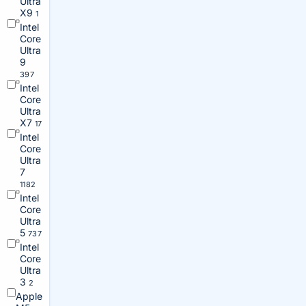
Ultra
X9
1
Intel
Core
Ultra
9
397
Intel
Core
Ultra
X7
17
Intel
Core
Ultra
7
1182
Intel
Core
Ultra
5
737
Intel
Core
Ultra
3
2
Apple