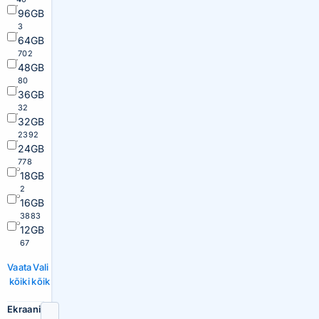
96GB
3
64GB
702
48GB
80
36GB
32
32GB
2392
24GB
778
18GB
2
16GB
3883
12GB
67
Vaata
Vali
kõiki
kõik
Ekraani