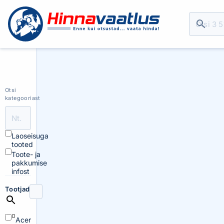
Otsi
kategooriast
Laoseisuga
tooted
Toote- ja
pakkumise
infost
Tootjad
Acer