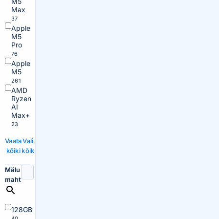
M5
Max
37
Apple
M5
Pro
76
Apple
M5
261
AMD
Ryzen
AI
Max+
23
Vaata
Vali
kõiki
kõik
Mälu
maht
128GB
40