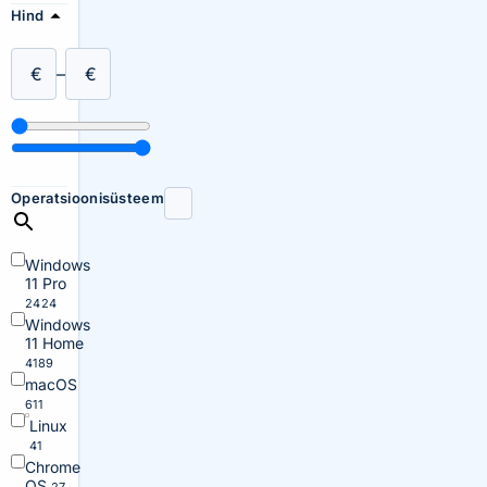
Hind
€
–
€
Operatsioonisüsteem
Windows
11 Pro
2424
Windows
11 Home
4189
macOS
611
Linux
41
Chrome
OS