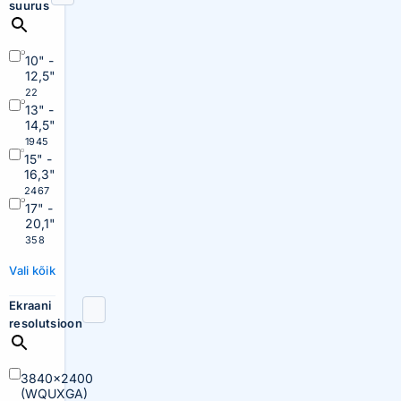
suurus
10" -
12,5"
22
13" -
14,5"
1945
15" -
16,3"
2467
17" -
20,1"
358
Vali kõik
Ekraani
resolutsioon
3840×2400
(WQUXGA)