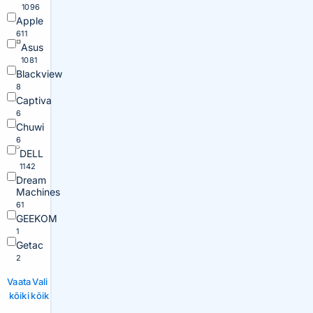
1096
Apple
611
Asus
1081
Blackview
8
Captiva
6
Chuwi
6
DELL
1142
Dream
Machines
61
GEEKOM
1
Getac
2
Vaata
Vali
kõiki
kõik