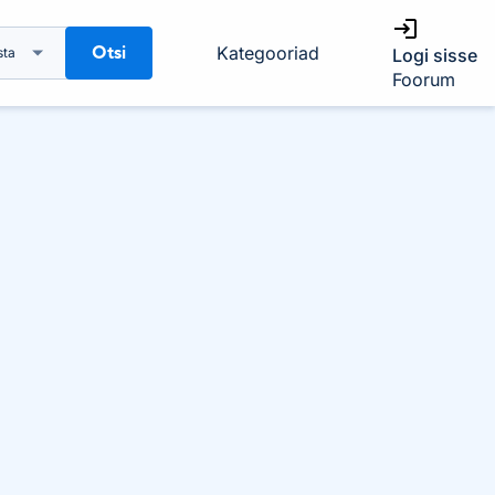
Otsi
Kategooriad
sta
Logi sisse
Foorum