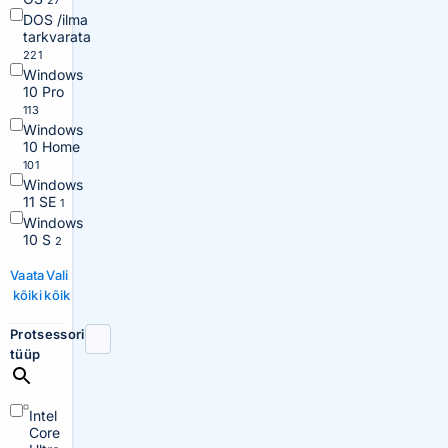
27
DOS /ilma
tarkvarata
221
Windows
10 Pro
113
Windows
10 Home
101
Windows
11 SE
1
Windows
10 S
2
Vaata
Vali
kõiki
kõik
Protsessori
tüüp
Intel
Core