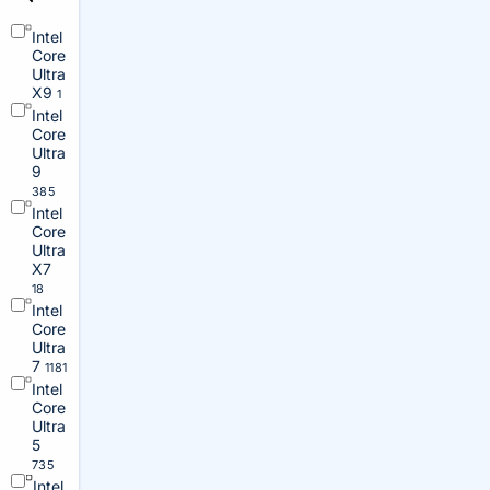
Intel
Core
Ultra
X9
1
Intel
Core
Ultra
9
385
Intel
Core
Ultra
X7
18
Intel
Core
Ultra
7
1181
Intel
Core
Ultra
5
735
Intel