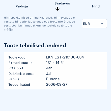
Saadavus
Pakkuja
Hind
Hinnapakkumised on indikatiivsed. Hinnavaatlus ei
vastuta hindade, laoseisude ega tooteinfo õigsuse
eest. Lõpliku hinnapakkumise tootele saab toote
müüjalt.
Toote tehnilised andmed
LKN:EST-210100-004
Tootekood
13" - 14,5"
Ekraani suurus
Jah
VGA port
Jah
Dokkimise pesa
Punane
Värvus
2006-09-27
Toode lisatud