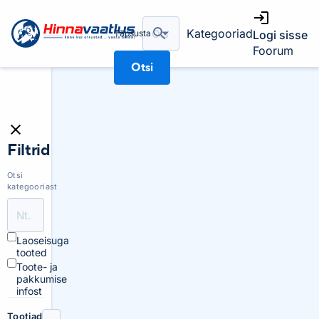
Kategooriad
Täpsusta
Logi sisse
Foorum
Otsi
Filtrid
Otsi
kategooriast
Laoseisuga
tooted
Toote- ja
pakkumise
infost
Tootjad