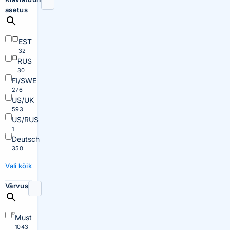
asetus
EST
32
RUS
30
FI/SWE
276
US/UK
593
US/RUS
1
Deutsch
350
Vali kõik
Värvus
Must
1043