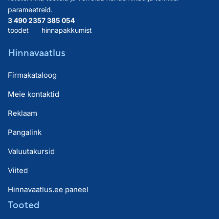
parameetreid.
3 490 235
7 385 054
toodet
hinnapakkumist
Hinnavaatlus
Firmakataloog
Meie kontaktid
Reklaam
Pangalink
Valuutakursid
Viited
Hinnavaatlus.ee paneel
Tooted