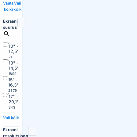
Vaata
Vali
kõiki
kõik
Ekraani
suurus
10" -
12,5"
21
13" -
14,5"
1899
15" -
16,3"
2379
17" -
20,1"
343
Vali kõik
Ekraani
resolutsioon