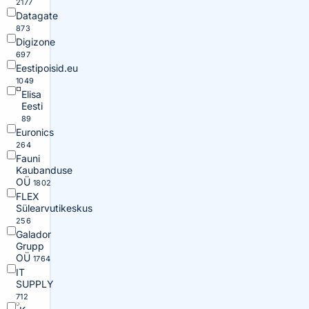
2177
Datagate
873
Digizone
697
Eestipoisid.eu
1049
Elisa
Eesti
89
Euronics
264
Fauni
Kaubanduse
OÜ
1802
FLEX
Sülearvutikeskus
256
Galador
Grupp
OÜ
1764
IT
SUPPLY
712