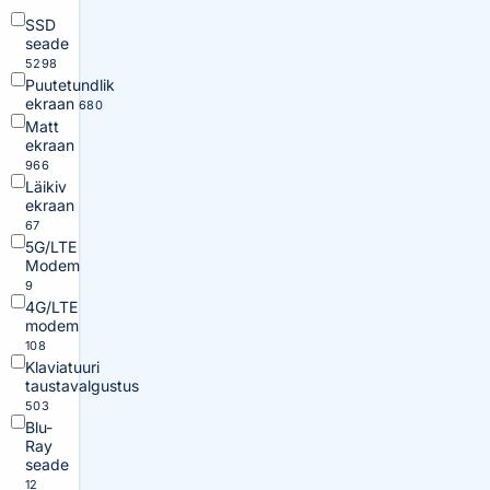
SSD
seade
5298
Puutetundlik
ekraan
680
Matt
ekraan
966
Läikiv
ekraan
67
5G/LTE
Modem
9
4G/LTE
modem
108
Klaviatuuri
taustavalgustus
503
Blu-
Ray
seade
12