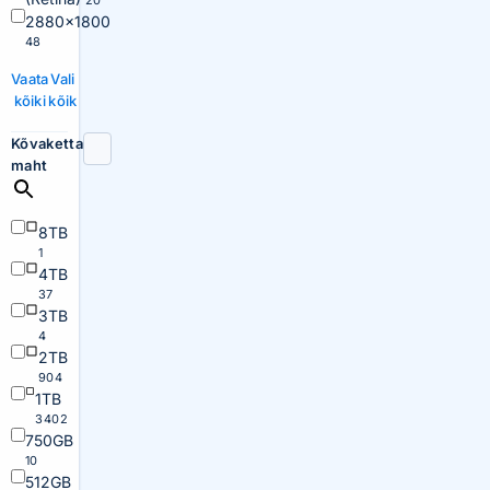
20
2880×1800
48
Vaata
Vali
kõiki
kõik
Kõvaketta
maht
8TB
1
4TB
37
3TB
4
2TB
904
1TB
3402
750GB
10
512GB