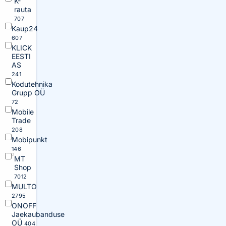
K-
rauta
707
Kaup24
607
KLICK
EESTI
AS
241
Kodutehnika
Grupp OÜ
72
Mobile
Trade
208
Mobipunkt
146
MT
Shop
7012
MULTO
2795
ONOFF
Jaekaubanduse
OÜ
404