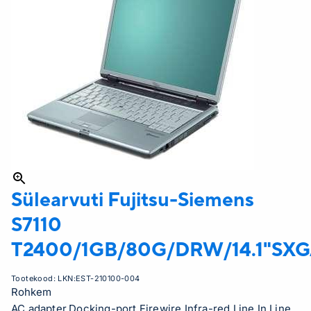
Sülearvuti Fujitsu-Siemens
S7110
T2400/1GB/80G/DRW/14.1"SXG
Tootekood:
LKN:EST-210100-004
Rohkem
AC adapter,Docking-port,Firewire,Infra-red,Line In,Line