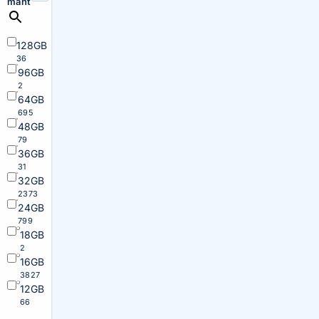
maht
128GB
36
96GB
2
64GB
695
48GB
79
36GB
31
32GB
2373
24GB
799
18GB
2
16GB
3827
12GB
66