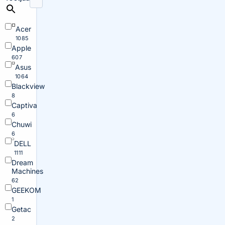
Acer
1085
Apple
607
Asus
1064
Blackview
8
Captiva
6
Chuwi
6
DELL
1111
Dream
Machines
62
GEEKOM
1
Getac
2