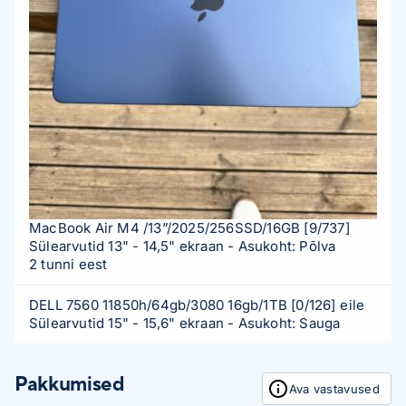
MacBook Air M4 /13”/2025/256SSD/16GB
[9/737]
Sülearvutid 13" - 14,5" ekraan
- Asukoht: Põlva
2 tunni eest
DELL 7560 11850h/64gb/3080 16gb/1TB
[0/126]
eile
Sülearvutid 15" - 15,6" ekraan
- Asukoht: Sauga
Pakkumised
Ava vastavused