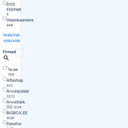
DVD
kirjutaja
5
Veebikaamera
448
Vaata
Vali
kõiki
kõik
Firmad
1a.ee
709
Alfashop
502
Arvutipoisid
3222
Arvutitark
OÜ
1204
BIGBOX.EE
1039
Datafox