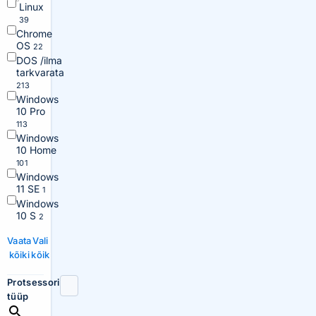
Linux
39
Chrome
OS
22
DOS /ilma
tarkvarata
213
Windows
10 Pro
113
Windows
10 Home
101
Windows
11 SE
1
Windows
10 S
2
Vaata
Vali
kõiki
kõik
Protsessori
tüüp