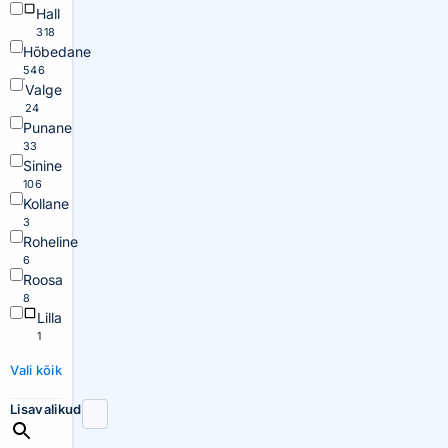
Hall
318
Hõbedane
546
Valge
24
Punane
33
Sinine
106
Kollane
3
Roheline
6
Roosa
8
Lilla
1
Vali kõik
Lisavalikud