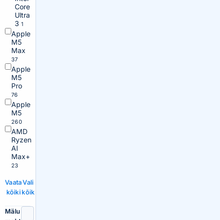
Core
Ultra
3
1
Apple
M5
Max
37
Apple
M5
Pro
76
Apple
M5
260
AMD
Ryzen
AI
Max+
23
Vaata
Vali
kõiki
kõik
Mälu