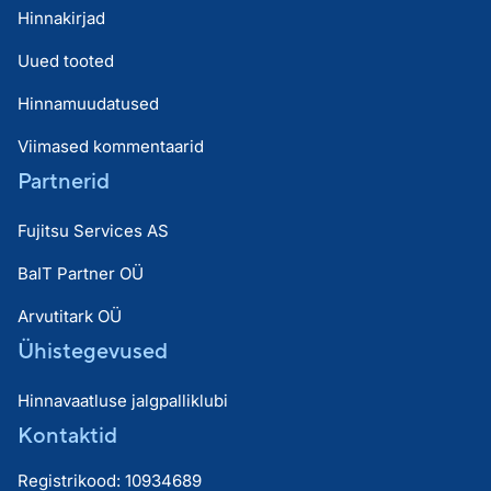
Hinnakirjad
Uued tooted
Hinnamuudatused
Viimased kommentaarid
Partnerid
Fujitsu Services AS
BaIT Partner OÜ
Arvutitark OÜ
Ühistegevused
Hinnavaatluse jalgpalliklubi
Kontaktid
Registrikood: 10934689