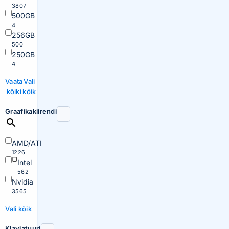
3807
500GB
4
256GB
500
250GB
4
Vaata
Vali
kõiki
kõik
Graafikakiirendi
AMD/ATI
1226
Intel
562
Nvidia
3565
Vali kõik
Klaviatuuri