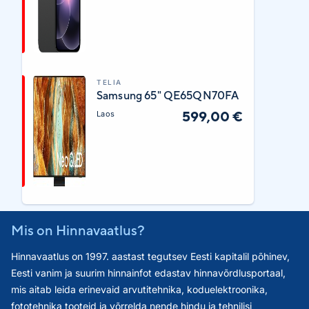
TELIA
Samsung 65" QE65QN70FA
599,00 €
Laos
Mis on Hinnavaatlus?
Hinnavaatlus on 1997. aastast tegutsev Eesti kapitalil põhinev,
Eesti vanim ja suurim hinnainfot edastav hinnavõrdlusportaal,
mis aitab leida erinevaid arvutitehnika, koduelektroonika,
fototehnika tooteid ja võrrelda nende hindu ja tehnilisi