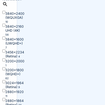
3840×2400
(WQUXGA)
10
3840×2160
UHD (4K)
56
3840×1600
(UWQHD+)
7
3456×2234
(Retina)
4
3200×2000
1
3200×1800
(WQHD+)
62
3024×1964
(Retina)
9
2880×1920
11
2880×1864
(Retina)