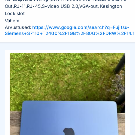
Out,RJ-11,RJ-45,S-video,USB 2.0,VGA-out, Kesington
Lock slot
Vähem
Arvustused:
https://www.google.com/search?q=Fujitsu-
Siemens+S7110+T2400%2F1GB%2F80G%2FDRW%2F14.