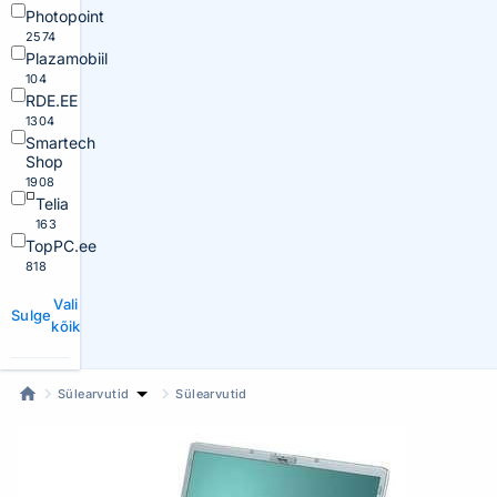
Photopoint
2574
Plazamobiil
104
RDE.EE
1304
Smartech
Shop
1908
Telia
163
TopPC.ee
818
Vali
Sulge
kõik
Sülearvutid
Sülearvutid