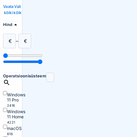
Vaata
Vali
kõiki
kõik
Hind
€
–
€
Operatsioonisüsteem
Windows
11 Pro
2416
Windows
11 Home
4221
macOS
616