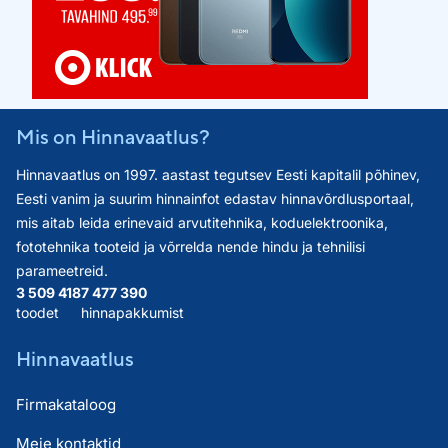
Mis on Hinnavaatlus?
Hinnavaatlus on 1997. aastast tegutsev Eesti kapitalil põhinev,
Eesti vanim ja suurim hinnainfot edastav hinnavõrdlusportaal,
mis aitab leida erinevaid arvutitehnika, koduelektroonika,
fototehnika tooteid ja võrrelda nende hindu ja tehnilisi
parameetreid.
3 509 418
7 477 390
toodet
hinnapakkumist
Hinnavaatlus
Firmakataloog
Meie kontaktid