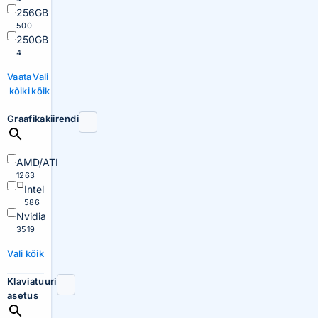
256GB
500
250GB
4
Vaata
Vali
kõiki
kõik
Graafikakiirendi
AMD/ATI
1263
Intel
586
Nvidia
3519
Vali kõik
Klaviatuuri
asetus