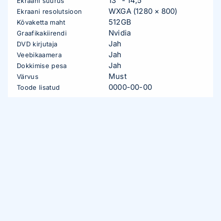
13" - 14,5"
Ekraani suurus
WXGA (1280 × 800)
Ekraani resolutsioon
512GB
Kõvaketta maht
Nvidia
Graafikakiirendi
Jah
DVD kirjutaja
Jah
Veebikaamera
Jah
Dokkimise pesa
Must
Värvus
0000-00-00
Toode lisatud