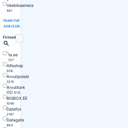
Veebikaamera
441
Vaata
Vali
kõiki
kõik
Firmad
1a.ee
737
Alfashop
508
Arvutipoisid
3210
Arvutitark
OÜ
1210
BIGBOX.EE
1049
Datafox
2197
Datagate
864