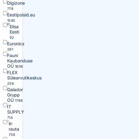
Digizone
778
Eestipoisid.eu
1045
Elisa
Eesti
92
Euronics
261
Fauni
Kaubanduse
OÜ
1806
FLEX
Sülearvutikeskus
256
Galador
Grupp
OÜ
1788
IT
SUPPLY
714
K-
rauta
736