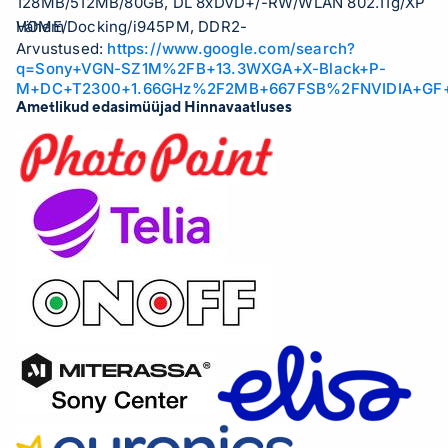
128MB/512MB/80GB, DL 8xDVD+/-RW/WLAN 802.11g/XP
HOME/Docking/i945PM, DDR2-
Vähem
Arvustused:
https://www.google.com/search?
533/2xUSB2.0/1394/0.3M Camera/3 Hour/1.9Kg
q=Sony+VGN-SZ1M%2FB+13.3WXGA+X-Black+P-
M+DC+T2300+1.66GHz%2F2MB+667FSB%2FNVIDIA+GF+
Ametlikud edasimüüjad Hinnavaatluses