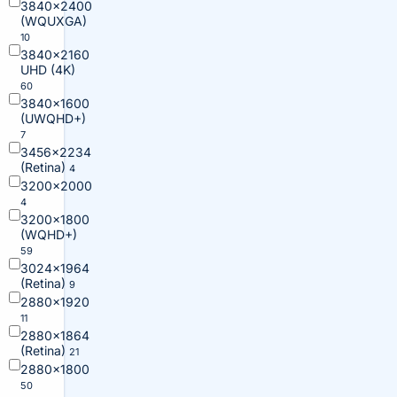
3840×2400
(WQUXGA)
10
3840×2160
UHD (4K)
60
3840×1600
(UWQHD+)
7
3456×2234
(Retina)
4
3200×2000
4
3200×1800
(WQHD+)
59
3024×1964
(Retina)
9
2880×1920
11
2880×1864
(Retina)
21
2880×1800
50