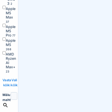
3
2
Apple
M5
Max
37
Apple
M5
Pro
77
Apple
M5
268
AMD
Ryzen
AI
Max+
23
Vaata
Vali
kõiki
kõik
Mälu
maht