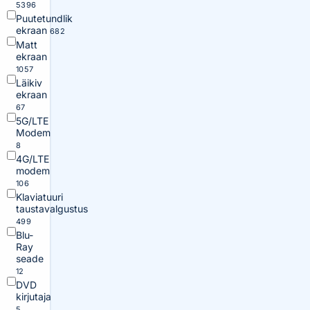
5396
Puutetundlik
ekraan
682
Matt
ekraan
1057
Läikiv
ekraan
67
5G/LTE
Modem
8
4G/LTE
modem
106
Klaviatuuri
taustavalgustus
499
Blu-
Ray
seade
12
DVD
kirjutaja
5