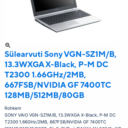
Sülearvuti Sony
VGN-SZ1M/B,
13.3WXGA X-Black, P-M DC
T2300 1.66GHz/2MB,
667FSB/NVIDIA GF 7400TC
128MB/512MB/80GB
Rohkem
SONY VAIO VGN-SZ1M/B, 13.3WXGA X-Black, P-M DC
T2300 1.66GHz/2MB, 667FSB/NVIDIA GF 7400TC