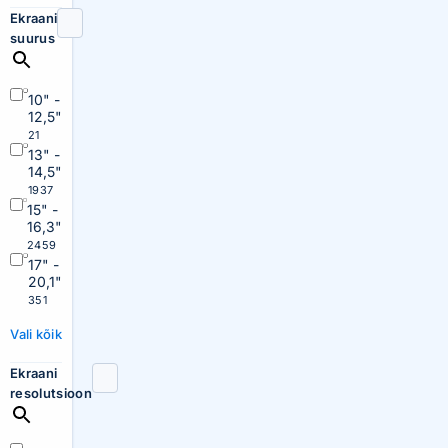
Ekraani
suurus
10" -
12,5"
21
13" -
14,5"
1937
15" -
16,3"
2459
17" -
20,1"
351
Vali kõik
Ekraani
resolutsioon