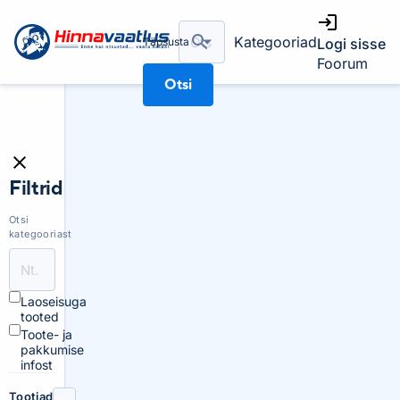
Kategooriad
Täpsusta
Logi sisse
Foorum
Otsi
Filtrid
Otsi
kategooriast
Laoseisuga
tooted
Toote- ja
pakkumise
infost
Tootjad