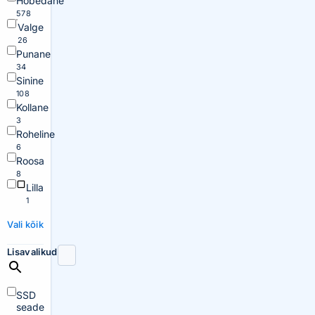
Hõbedane
578
Valge
26
Punane
34
Sinine
108
Kollane
3
Roheline
6
Roosa
8
Lilla
1
Vali kõik
Lisavalikud
SSD
seade