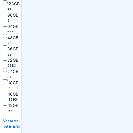
128GB
38
96GB
3
64GB
675
48GB
73
36GB
32
32GB
2383
24GB
811
18GB
2
16GB
3896
12GB
67
Vaata
Vali
kõiki
kõik