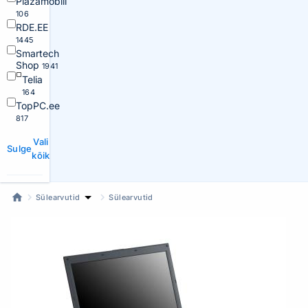
Plazamobiil
106
RDE.EE
1445
Smartech
Shop
1941
Telia
164
TopPC.ee
817
Vali
Sulge
kõik
Sülearvutid
Sülearvutid