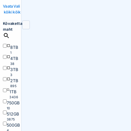
Vaata
Vali
kõiki
kõik
Kõvaketta
maht
8TB
1
4TB
38
3TB
3
2TB
895
1TB
3436
750GB
10
512GB
3875
500GB
4