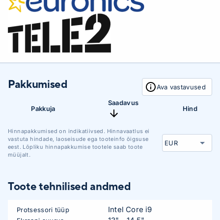
Pakkumised
Ava vastavused
Saadavus
Pakkuja
Hind
Hinnapakkumised on indikatiivsed. Hinnavaatlus ei
vastuta hindade, laoseisude ega tooteinfo õigsuse
eest. Lõpliku hinnapakkumise tootele saab toote
müüjalt.
Toote tehnilised andmed
Intel Core i9
Protsessori tüüp