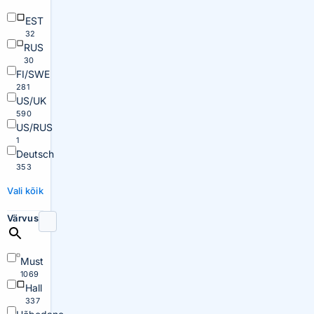
EST
32
RUS
30
FI/SWE
281
US/UK
590
US/RUS
1
Deutsch
353
Vali kõik
Värvus
Must
1069
Hall
337