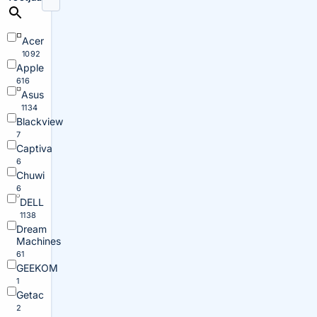
Acer
1092
Apple
616
Asus
1134
Blackview
7
Captiva
6
Chuwi
6
DELL
1138
Dream
Machines
61
GEEKOM
1
Getac
2