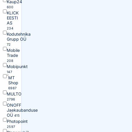
Kaup24
600
KLICK
EESTI
AS
234
Kodutehnika
Grupp OÜ
72
Mobile
Trade
208
Mobipunkt
147
MT
Shop
6987
MULTO
2796
ONOFF
Jaekaubanduse
OÜ
415
Photopoint
2597