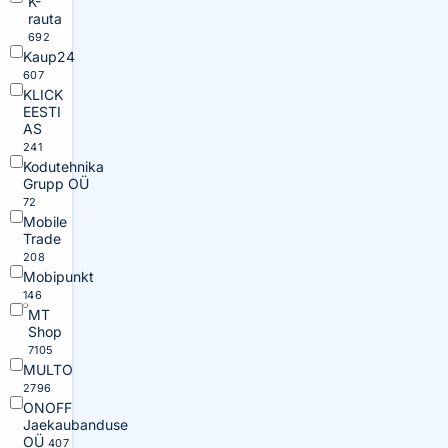
K-
rauta
692
Kaup24
607
KLICK
EESTI
AS
241
Kodutehnika
Grupp OÜ
72
Mobile
Trade
208
Mobipunkt
146
MT
Shop
7105
MULTO
2796
ONOFF
Jaekaubanduse
OÜ
407