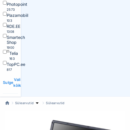
Photopoint
2573
Plazamobiil
103
RDE.EE
1308
Smartech
Shop
1900
Telia
163
TopPC.ee
817
Vali
Sulge
kõik
Sülearvutid
Sülearvutid