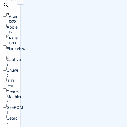
Acer
1079
Apple
615
Asus
1063
Blackview
8
Captiva
6
Chuwi
6
DELL
1111
Dream
Machines
62
GEEKOM
1
Getac
2