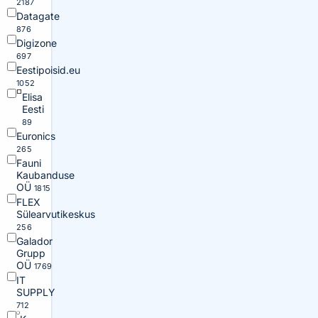
2187
Datagate
876
Digizone
697
Eestipoisid.eu
1052
Elisa
Eesti
89
Euronics
265
Fauni
Kaubanduse
OÜ
1815
FLEX
Sülearvutikeskus
256
Galador
Grupp
OÜ
1769
IT
SUPPLY
712