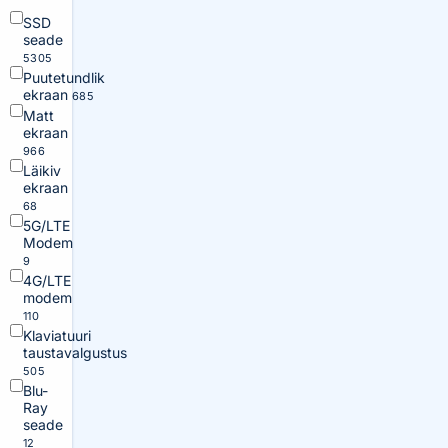
SSD
seade
5305
Puutetundlik
ekraan
685
Matt
ekraan
966
Läikiv
ekraan
68
5G/LTE
Modem
9
4G/LTE
modem
110
Klaviatuuri
taustavalgustus
505
Blu-
Ray
seade
12