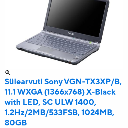
Sülearvuti Sony
VGN-TX3XP/B,
11.1 WXGA (1366x768) X-Black
with LED, SC ULW 1400,
1.2Hz/2MB/533FSB, 1024MB,
80GB