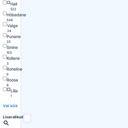
Hall
322
Hõbedane
548
Valge
24
Punane
33
Sinine
105
Kollane
3
Roheline
6
Roosa
8
Lilla
1
Vali kõik
Lisavalikud