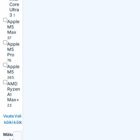
Core
Ultra
3
1
Apple
M5
Max
37
Apple
M5
Pro
76
Apple
M5
265
AMD
Ryzen
AI
Max+
23
Vaata
Vali
kõiki
kõik
Mälu