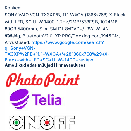
Rohkem
SONY VAIO VGN-TX3XP/B, 11.1 WXGA (1366x768) X-Black
with LED, SC ULW 1400, 1.2Hz/2MB/533FSB, 1024MB,
80GB 5400rpm, Slim SM DL 8xDVD+/-RW, WLAN
802.11g, BluetoothV2.0, XP PRO/Docking port/i945GM,
Vähem
Arvustused:
https://www.google.com/search?
DDR2-533/2xUSB2.0/1394/SD card/1.2Kg
q=Sony+VGN-
TX3XP%2FB+11.1+WXGA+%281366x768%29+X-
Black+with+LED+SC+ULW+1400+review
Ametlikud edasimüüjad Hinnavaatluses