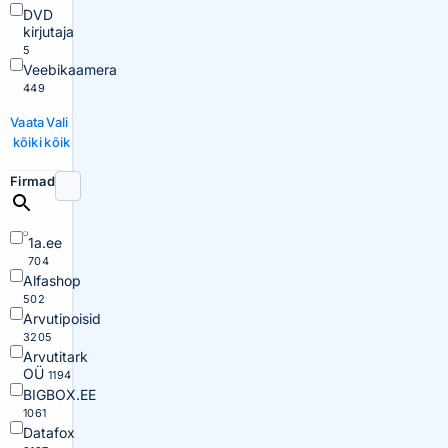
DVD
kirjutaja
5
Veebikaamera
449
Vaata
Vali
kõiki
kõik
Firmad
1a.ee
704
Alfashop
502
Arvutipoisid
3205
Arvutitark
OÜ
1194
BIGBOX.EE
1061
Datafox