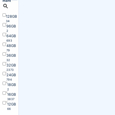
maht
128GB
34
96GB
2
64GB
693
48GB
79
36GB
32
32GB
2373
24GB
794
18GB
2
16GB
3837
12GB
66