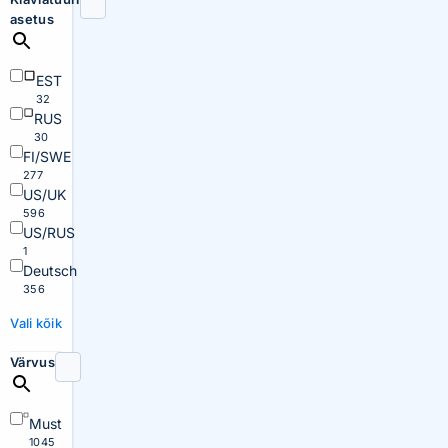
asetus
EST
32
RUS
30
FI/SWE
277
US/UK
596
US/RUS
1
Deutsch
356
Vali kõik
Värvus
Must
1045