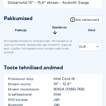
Sülearvutid 15" - 15,6" ekraan
- Asukoht: Sauga
Pakkumised
Ava vastavused
Saadavus
Pakkuja
Hind
Hinnapakkumised on indikatiivsed. Hinnavaatlus ei
vastuta hindade, laoseisude ega tooteinfo õigsuse
eest. Lõpliku hinnapakkumise tootele saab toote
müüjalt.
Toote tehnilised andmed
Intel Core i9
Protsessori tüüp
10" - 12,5"
Ekraani suurus
WXGA (1366×768)
Ekraani resolutsioon
Intel
Graafikakiirendi
Jah
DVD kirjutaja
Jah
Bluetooth