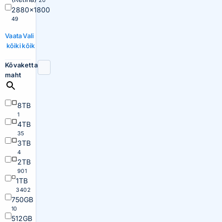
20
2880×1800
49
Vaata
Vali
kõiki
kõik
Kõvaketta
maht
8TB
1
4TB
35
3TB
4
2TB
901
1TB
3402
750GB
10
512GB