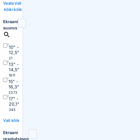
Vaata
Vali
kõiki
kõik
Ekraani
suurus
10" -
12,5"
21
13" -
14,5"
1911
15" -
16,3"
2373
17" -
20,1"
345
Vali kõik
Ekraani
resolutsioon