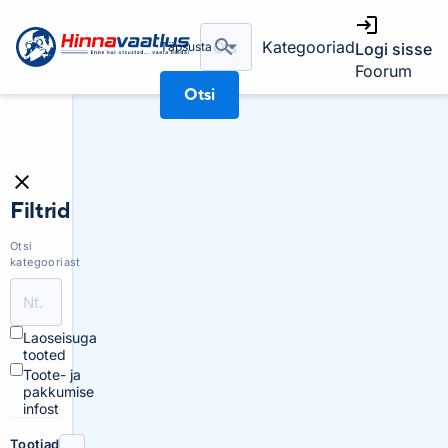
Kategooriad
Täpsusta
Logi sisse
Foorum
Otsi
Filtrid
Otsi
kategooriast
Laoseisuga
tooted
Toote- ja
pakkumise
infost
Tootjad