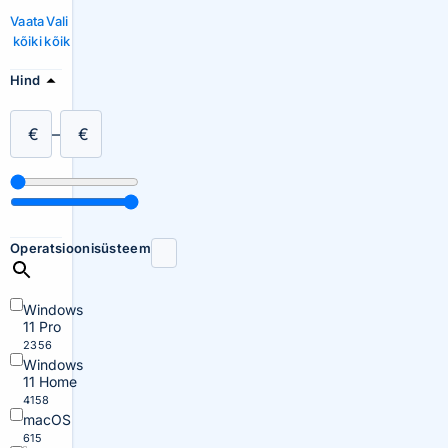
Vaata
Vali
kõiki
kõik
Hind
€
–
€
Operatsioonisüsteem
Windows
11 Pro
2356
Windows
11 Home
4158
macOS
615