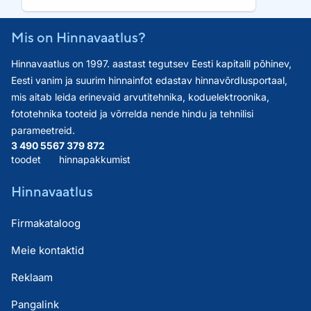
Mis on Hinnavaatlus?
Hinnavaatlus on 1997. aastast tegutsev Eesti kapitalil põhinev,
Eesti vanim ja suurim hinnainfot edastav hinnavõrdlusportaal,
mis aitab leida erinevaid arvutitehnika, koduelektroonika,
fototehnika tooteid ja võrrelda nende hindu ja tehnilisi
parameetreid.
3 490 556
7 379 872
toodet
hinnapakkumist
Hinnavaatlus
Firmakataloog
Meie kontaktid
Reklaam
Pangalink