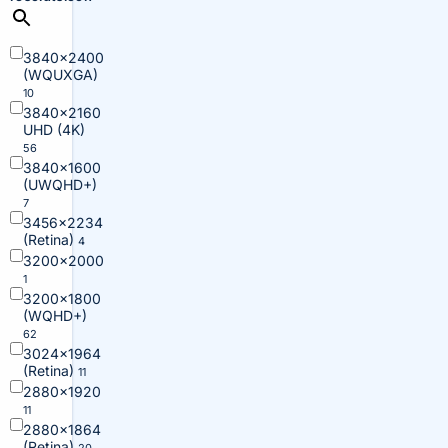
3840×2400
(WQUXGA)
10
3840×2160
UHD (4K)
56
3840×1600
(UWQHD+)
7
3456×2234
(Retina)
4
3200×2000
1
3200×1800
(WQHD+)
62
3024×1964
(Retina)
11
2880×1920
11
2880×1864
(Retina)