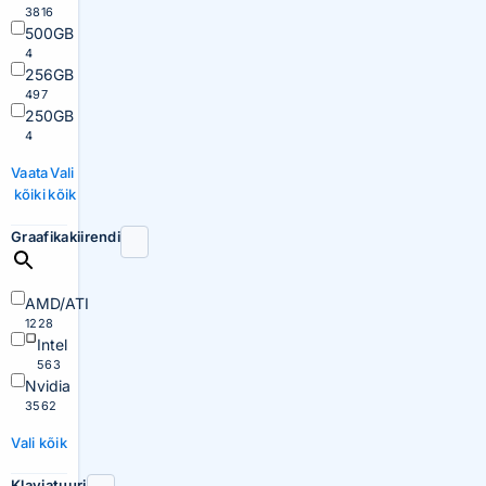
3816
500GB
4
256GB
497
250GB
4
Vaata
Vali
kõiki
kõik
Graafikakiirendi
AMD/ATI
1228
Intel
563
Nvidia
3562
Vali kõik
Klaviatuuri