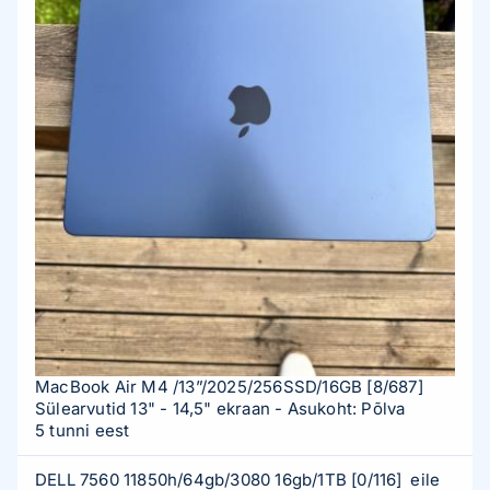
MacBook Air M4 /13”/2025/256SSD/16GB
[8/687]
Sülearvutid 13" - 14,5" ekraan
- Asukoht: Põlva
5 tunni eest
DELL 7560 11850h/64gb/3080 16gb/1TB
[0/116]
eile