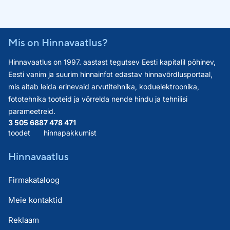
Mis on Hinnavaatlus?
Hinnavaatlus on 1997. aastast tegutsev Eesti kapitalil põhinev,
Eesti vanim ja suurim hinnainfot edastav hinnavõrdlusportaal,
mis aitab leida erinevaid arvutitehnika, koduelektroonika,
fototehnika tooteid ja võrrelda nende hindu ja tehnilisi
parameetreid.
3 505 688
7 478 471
toodet
hinnapakkumist
Hinnavaatlus
Firmakataloog
Meie kontaktid
Reklaam