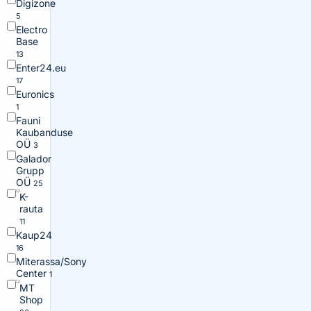
Digizone
5
Electro
Base
13
Enter24.eu
17
Euronics
1
Fauni
Kaubanduse
OÜ
3
Galador
Grupp
OÜ
25
K-
rauta
11
Kaup24
16
Miterassa/Sony
Center
1
MT
Shop