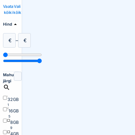
Vaata
Vali
kõiki
kõik
Hind
€
–
€
Mahu
järgi
32GB
1
16GB
5
8GB
9
4GB