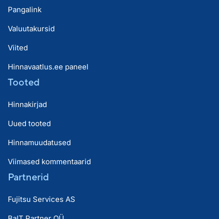
Pangalink
Valuutakursid
Viited
Hinnavaatlus.ee paneel
Tooted
Hinnakirjad
Uued tooted
Hinnamuudatused
Viimased kommentaarid
Partnerid
Fujitsu Services AS
BaIT Partner OÜ