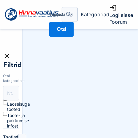
Kategooriad
Täpsusta
Logi sisse
Foorum
Otsi
Filtrid
Otsi
kategooriast
Laoseisuga
tooted
Toote- ja
pakkumise
infost
Tootjad