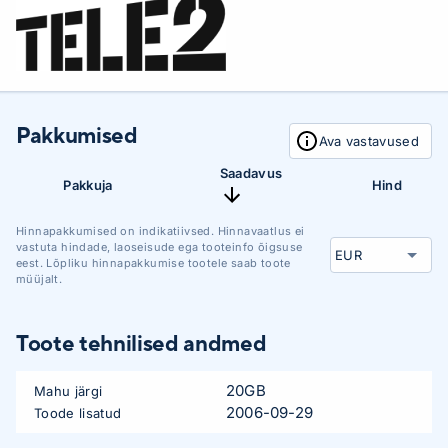
Pakkumised
Ava vastavused
Saadavus
Pakkuja
Hind
Hinnapakkumised on indikatiivsed. Hinnavaatlus ei
vastuta hindade, laoseisude ega tooteinfo õigsuse
eest. Lõpliku hinnapakkumise tootele saab toote
müüjalt.
Toote tehnilised andmed
20GB
Mahu järgi
2006-09-29
Toode lisatud