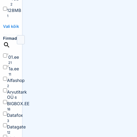
2
128MB
1
Vali kõik
Firmad
01.ee
21
1a.ee
11
Alfashop
2
Arvutitark
OÜ
6
BIGBOX.EE
18
Datafox
3
Datagate
12