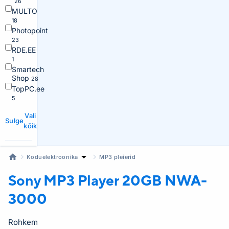
26
MULTO
18
Photopoint
23
RDE.EE
1
Smartech
Shop
28
TopPC.ee
5
Vali
Sulge
kõik
Koduelektroonika
MP3 pleierid
Sony MP3 Player
20GB NWA-
3000
Rohkem