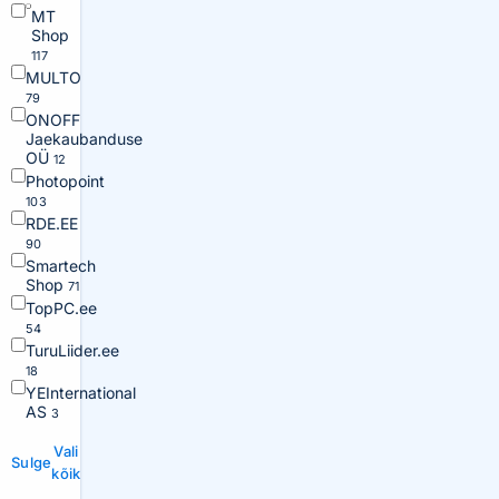
MT
Shop
117
MULTO
79
ONOFF
Jaekaubanduse
OÜ
12
Photopoint
103
RDE.EE
90
Smartech
Shop
71
TopPC.ee
54
TuruLiider.ee
18
YEInternational
AS
3
Vali
Sulge
kõik