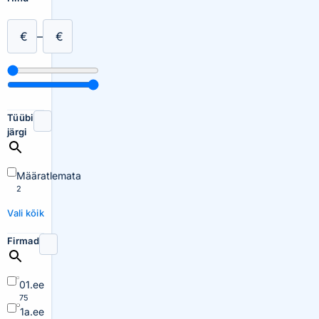
€
–
€
Tüübi
järgi
Määratlemata
2
Vali kõik
Firmad
01.ee
75
1a.ee