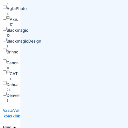
2
AgfaPhoto
4
Axis
17
Blackmagic
10
BlackmagicDesign
1
Brinno
5
Canon
11
CAT
1
Dahua
24
Denver
3
Vaata
Vali
kõiki
kõik
Hind