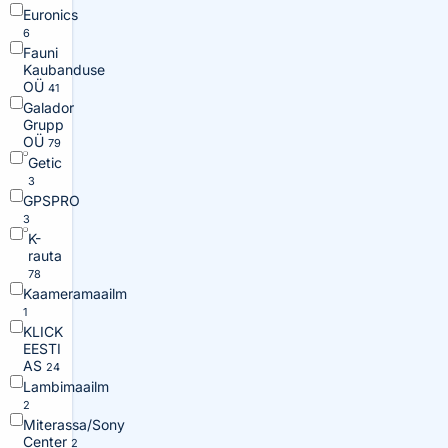
Euronics
6
Fauni
Kaubanduse
OÜ
41
Galador
Grupp
OÜ
79
Getic
3
GPSPRO
3
K-
rauta
78
Kaameramaailm
1
KLICK
EESTI
AS
24
Lambimaailm
2
Miterassa/Sony
Center
2