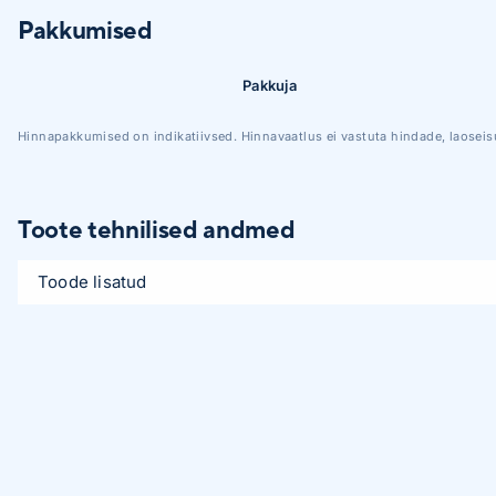
Pakkumised
Pakkuja
Hinnapakkumised on indikatiivsed. Hinnavaatlus ei vastuta hindade, laoseis
Toote tehnilised andmed
Toode lisatud