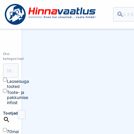
Otsi
kategooriast
Laoseisuga
tooted
Toote- ja
pakkumise
infost
Tootjad
70mai