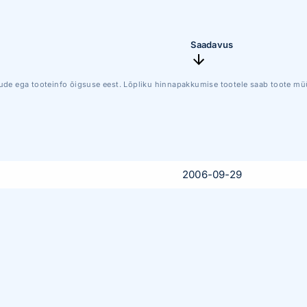
Saadavus
ude ega tooteinfo õigsuse eest. Lõpliku hinnapakkumise tootele saab toote müü
2006-09-29