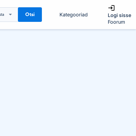
Otsi
Kategooriad
sta
Logi sisse
Foorum