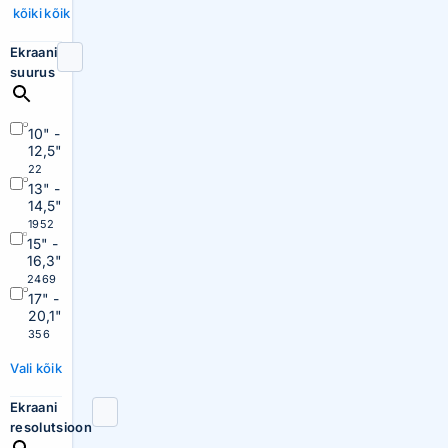
kõiki
kõik
Ekraani
suurus
10" -
12,5"
22
13" -
14,5"
1952
15" -
16,3"
2469
17" -
20,1"
356
Vali kõik
Ekraani
resolutsioon