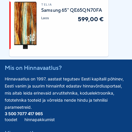
TELIA
Samsung 65" QE65QN70FA
599,00 €
Laos
Mis on Hinnavaatlus?
Hinnavaatlus on 1997. aastast tegutsev Eesti kapitalil põhinev,
Eesti vanim ja suurim hinnainfot edastav hinnavõrdlusportaal,
mis aitab leida erinevaid arvutitehnika, koduelektroonika,
fototehnika tooteid ja võrrelda nende hindu ja tehnilisi
parameetreid.
3 500 707
7 417 965
toodet
hinnapakkumist