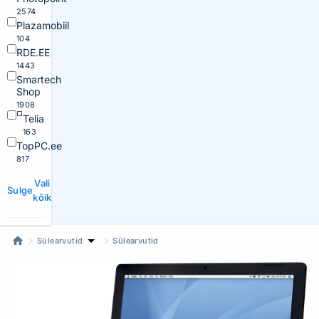
2574
Plazamobiil
104
RDE.EE
1443
Smartech
Shop
1908
Telia
163
TopPC.ee
817
Vali
Sulge
kõik
Sülearvutid
Sülearvutid