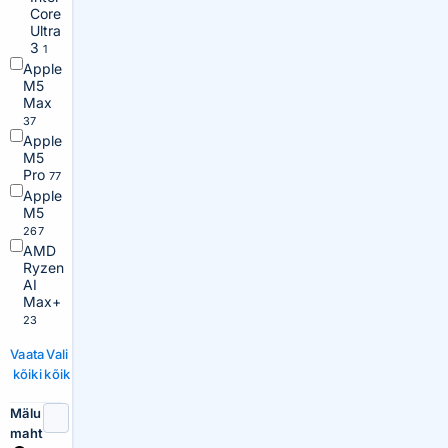
Core
Ultra
3
1
Apple
M5
Max
37
Apple
M5
Pro
77
Apple
M5
267
AMD
Ryzen
AI
Max+
23
Vaata
Vali
kõiki
kõik
Mälu
maht