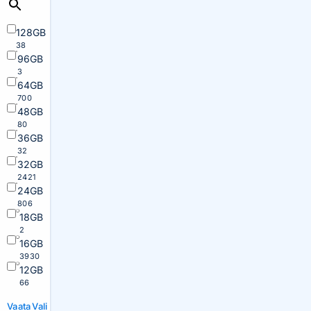
128GB
38
96GB
3
64GB
700
48GB
80
36GB
32
32GB
2421
24GB
806
18GB
2
16GB
3930
12GB
66
Vaata
Vali