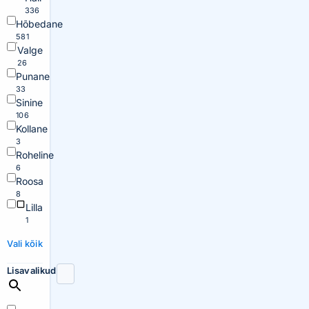
336
Hõbedane
581
Valge
26
Punane
33
Sinine
106
Kollane
3
Roheline
6
Roosa
8
Lilla
1
Vali kõik
Lisavalikud