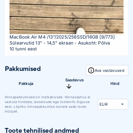
MacBook Air M4 /13”/2025/256SSD/16GB
[9/773]
Sülearvutid 13" - 14,5" ekraan
- Asukoht: Põlva
10 tunni eest
Pakkumised
Ava vastavused
Saadavus
Pakkuja
Hind
Hinnapakkumised on indikatiivsed. Hinnavaatlus ei
vastuta hindade, laoseisude ega tooteinfo õigsuse
eest. Lõpliku hinnapakkumise tootele saab toote
müüjalt.
Toote tehnilised andmed