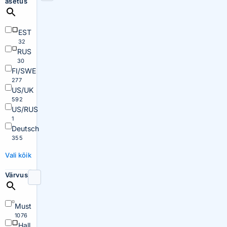
asetus
EST
32
RUS
30
FI/SWE
277
US/UK
592
US/RUS
1
Deutsch
355
Vali kõik
Värvus
Must
1076
Hall