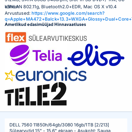
e/WLAN 802.11g, Bluetooth2.0+EDR, Mac OS X v10.4
Vähem
Arvustused:
https://www.google.com/search?
Tiger/DDR2-667, 2xUSB2.0/1394/S-video,
q=Apple+MA472+Balck+13.3+WXGA+Glossy+Dual+Cor
DVI/Camera/2.3kg
Ametlikud edasimüüjad Hinnavaatluses
DELL 7560 11850h/64gb/3080 16gb/1TB
[2/213]
Sülearvutid 15" - 15,6" ekraan
- Asukoht: Sauga