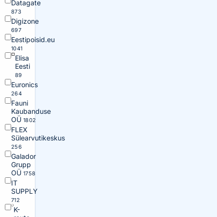
Datagate
873
Digizone
697
Eestipoisid.eu
1041
Elisa
Eesti
89
Euronics
264
Fauni
Kaubanduse
OÜ
1802
FLEX
Sülearvutikeskus
256
Galador
Grupp
OÜ
1758
IT
SUPPLY
712
K-