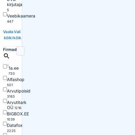
kirjutaja
5
Veebikaamera
447
Vaata
Vali
kõiki
kõik
Firmad
1a.ee
730
Alfashop
501
Arvutipoisid
3163
Arvutitark
OÜ
1216
BIGBOX.EE
1039
Datafox
2225