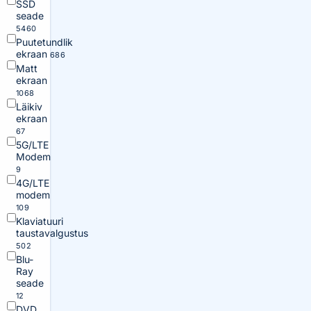
SSD
seade
5460
Puutetundlik
ekraan
686
Matt
ekraan
1068
Läikiv
ekraan
67
5G/LTE
Modem
9
4G/LTE
modem
109
Klaviatuuri
taustavalgustus
502
Blu-
Ray
seade
12
DVD