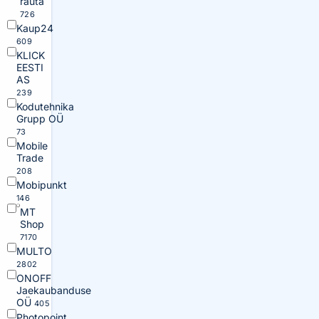
rauta
726
Kaup24
609
KLICK
EESTI
AS
239
Kodutehnika
Grupp OÜ
73
Mobile
Trade
208
Mobipunkt
146
MT
Shop
7170
MULTO
2802
ONOFF
Jaekaubanduse
OÜ
405
Photopoint