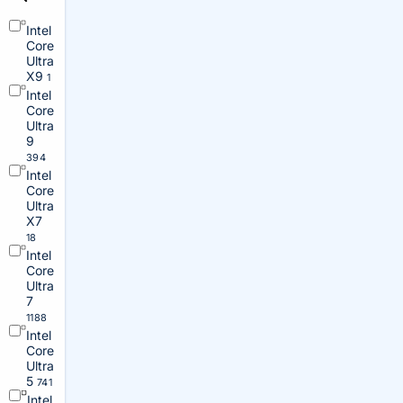
Intel
Core
Ultra
X9
1
Intel
Core
Ultra
9
394
Intel
Core
Ultra
X7
18
Intel
Core
Ultra
7
1188
Intel
Core
Ultra
5
741
Intel