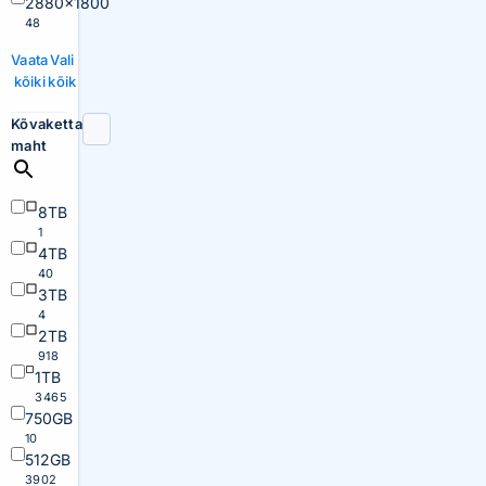
2880×1800
48
Vaata
Vali
kõiki
kõik
Kõvaketta
maht
8TB
1
4TB
40
3TB
4
2TB
918
1TB
3465
750GB
10
512GB
3902