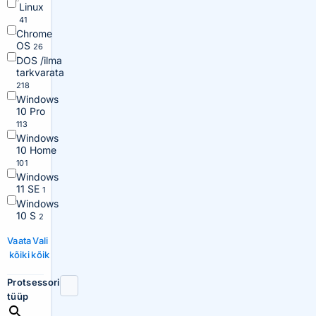
Linux
41
Chrome
OS
26
DOS /ilma
tarkvarata
218
Windows
10 Pro
113
Windows
10 Home
101
Windows
11 SE
1
Windows
10 S
2
Vaata
Vali
kõiki
kõik
Protsessori
tüüp