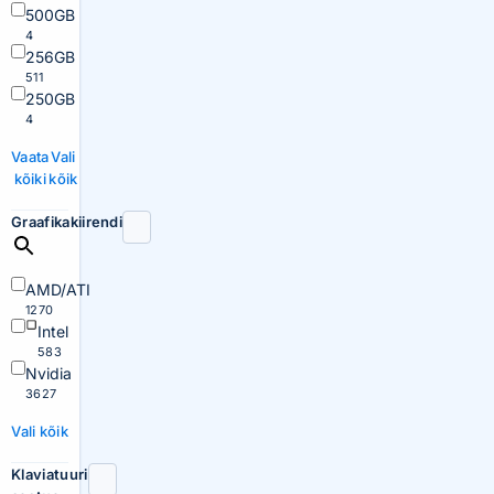
500GB
4
256GB
511
250GB
4
Vaata
Vali
kõiki
kõik
Graafikakiirendi
AMD/ATI
1270
Intel
583
Nvidia
3627
Vali kõik
Klaviatuuri