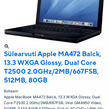
Sülearvuti Apple
MA472 Balck,
13.3 WXGA Glossy, Dual Core
T2500 2.0GHz/2MB/667FSB,
512MB, 80GB
Rohkem
Apple MacBook MA472 Balck, 13.3 WXGA Glossy, Dual
Core T2500 2.0GHz/2MB/667FSB, Intel GMA950 Video,
512MB, SATA 80GB 5400rpm, Slot-In SD DVD+/-RW, Gb-