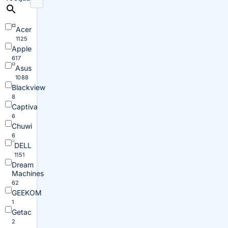
Acer
1125
Apple
617
Asus
1088
Blackview
8
Captiva
6
Chuwi
6
DELL
1151
Dream
Machines
62
GEEKOM
1
Getac
2