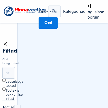
Kategooriad
Täpsusta
Logi sisse
Foorum
Otsi
Filtrid
Otsi
kategooriast
Laoseisuga
tooted
Toote- ja
pakkumise
infost
Tootjad