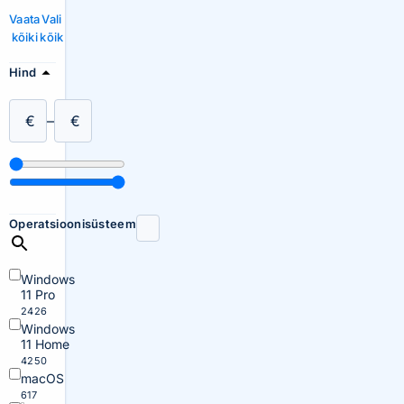
Vaata
Vali
kõiki
kõik
Hind
€
–
€
Operatsioonisüsteem
Windows
11 Pro
2426
Windows
11 Home
4250
macOS
617