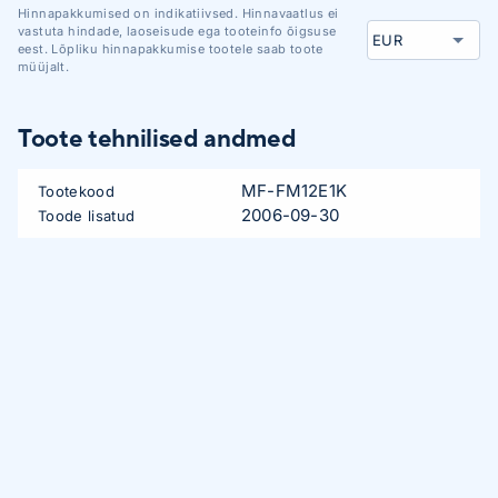
Hinnapakkumised on indikatiivsed. Hinnavaatlus ei
vastuta hindade, laoseisude ega tooteinfo õigsuse
eest. Lõpliku hinnapakkumise tootele saab toote
müüjalt.
Toote tehnilised andmed
MF-FM12E1K
Tootekood
2006-09-30
Toode lisatud