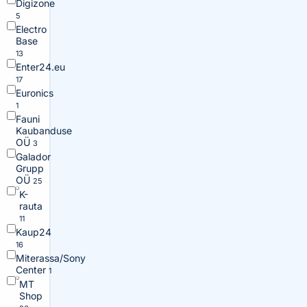
Digizone
5
Electro
Base
13
Enter24.eu
17
Euronics
1
Fauni
Kaubanduse
OÜ
3
Galador
Grupp
OÜ
25
K-
rauta
11
Kaup24
16
Miterassa/Sony
Center
1
MT
Shop