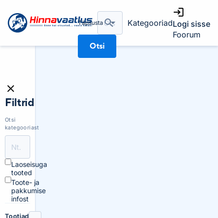
Kategooriad
Täpsusta
Logi sisse
Foorum
Otsi
Filtrid
Otsi
kategooriast
Laoseisuga
tooted
Toote- ja
pakkumise
infost
Tootjad