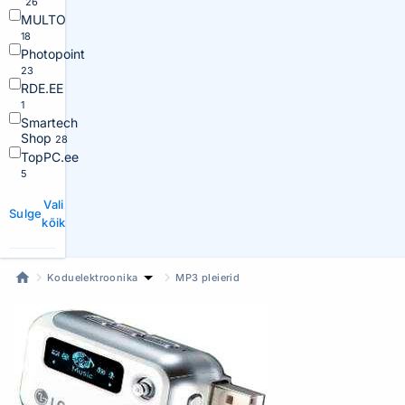
26
MULTO
18
Photopoint
23
RDE.EE
1
Smartech
Shop
28
TopPC.ee
5
Vali
Sulge
kõik
Koduelektroonika
MP3 pleierid