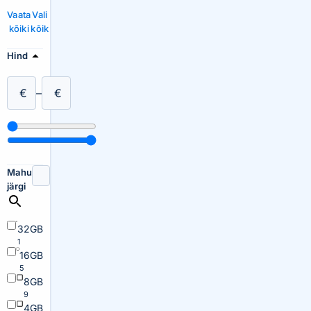
Vaata
Vali
kõiki
kõik
Hind
€
–
€
Mahu
järgi
32GB
1
16GB
5
8GB
9
4GB