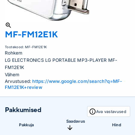
MF-FM12E1K
Tootekood:
MF-FM12E1K
Rohkem
LG ELECTRONICS LG PORTABLE MP3-PLAYER MF-
FM12E1K
Vähem
Arvustused:
https://www.google.com/search?q=MF-
FM12E1K+review
Pakkumised
Ava vastavused
Saadavus
Pakkuja
Hind