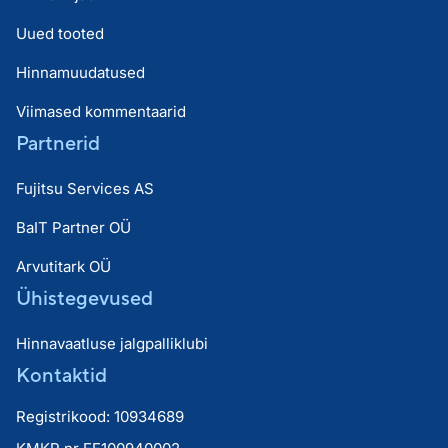
Uued tooted
Hinnamuudatused
Viimased kommentaarid
Partnerid
Fujitsu Services AS
BaIT Partner OÜ
Arvutitark OÜ
Ühistegevused
Hinnavaatluse jalgpalliklubi
Kontaktid
Registrikood: 10934689