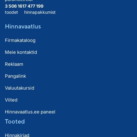
3 506 161
7 477 199
toodet
hinnapakkumist
Hinnavaatlus
Firmakataloog
Meie kontaktid
Reklaam
Pangalink
Valuutakursid
Viited
Hinnavaatlus.ee paneel
Tooted
Hinnakirjad