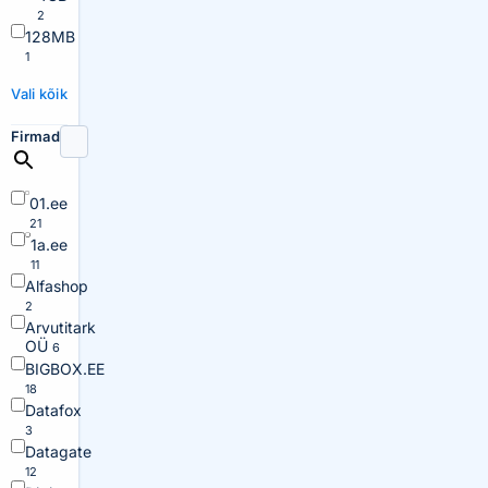
2
128MB
1
Vali kõik
Firmad
01.ee
21
1a.ee
11
Alfashop
2
Arvutitark
OÜ
6
BIGBOX.EE
18
Datafox
3
Datagate
12