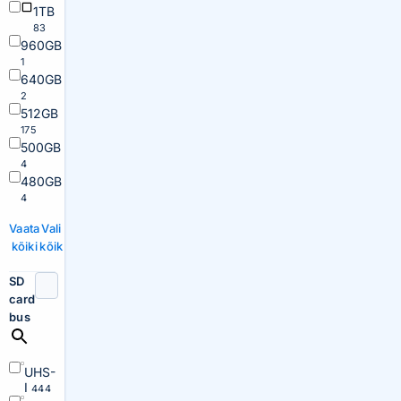
1TB
83
960GB
1
640GB
2
512GB
175
500GB
4
480GB
4
Vaata
Vali
kõiki
kõik
SD
card
bus
UHS-
I
444