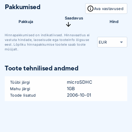
Pakkumised
Ava vastavused
Saadavus
Pakkuja
Hind
Hinnapakkumised on indikatiivsed. Hinnavaatlus ei
vastuta hindade, laoseisude ega tooteinfo õigsuse
eest. Lõpliku hinnapakkumise tootele saab toote
müüjalt.
Toote tehnilised andmed
microSDHC
Tüübi järgi
1GB
Mahu järgi
2006-10-01
Toode lisatud