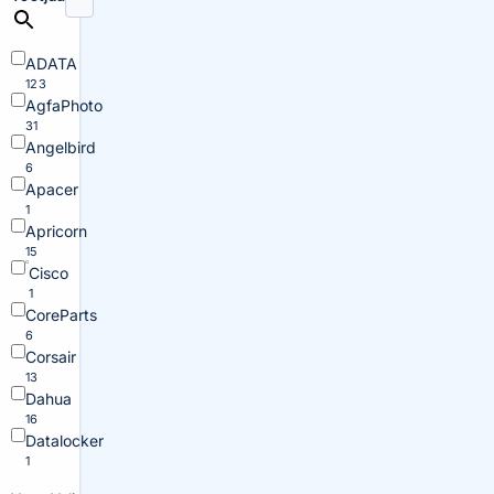
ADATA
123
AgfaPhoto
31
Angelbird
6
Apacer
1
Apricorn
15
Cisco
1
CoreParts
6
Corsair
13
Dahua
16
Datalocker
1