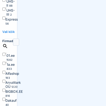
UHS-
II
88
UHS-
III
2
Express
56
Vali kõik
Firmad
01.ee
1562
1a.ee
833
Alfashop
193
Arvutitark
OÜ
1220
BIGBOX.EE
816
Dakauf
40