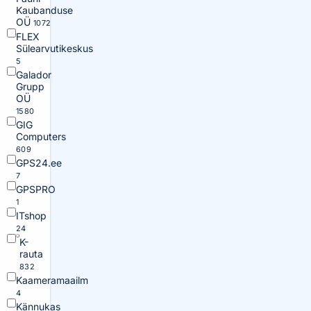
Kaubanduse
OÜ
1072
FLEX
Sülearvutikeskus
5
Galador
Grupp
OÜ
1580
GIG
Computers
609
GPS24.ee
7
GPSPRO
1
ITshop
24
K-
rauta
832
Kaameramaailm
4
Kännukas