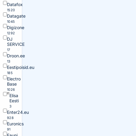
Datafox
1520
Datagate
1045
Digizone
1292
DJ
SERVICE
17
Droon.ee
13
Eestipoisid.eu
185
Electro
Base
1026
Elisa
Eesti
3
Enter24.eu
928
Euronics
91
Fauni