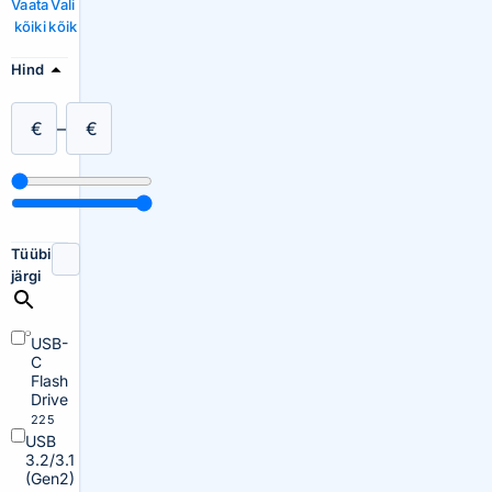
Vaata
Vali
kõiki
kõik
Hind
€
–
€
Tüübi
järgi
USB-
C
Flash
Drive
225
USB
3.2/3.1
(Gen2)