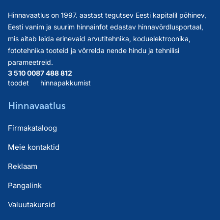
Hinnavaatlus on 1997. aastast tegutsev Eesti kapitalil põhinev,
Eesti vanim ja suurim hinnainfot edastav hinnavõrdlusportaal,
mis aitab leida erinevaid arvutitehnika, koduelektroonika,
fototehnika tooteid ja võrrelda nende hindu ja tehnilisi
parameetreid.
3 510 008
7 488 812
toodet
hinnapakkumist
Hinnavaatlus
Firmakataloog
Meie kontaktid
Reklaam
Pangalink
Valuutakursid