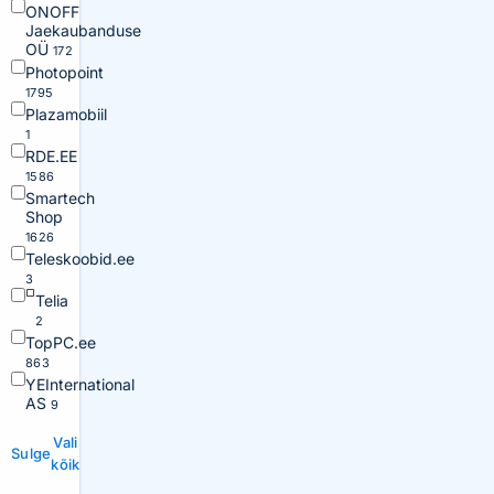
ONOFF
Jaekaubanduse
OÜ
172
Photopoint
1795
Plazamobiil
1
RDE.EE
1586
Smartech
Shop
1626
Teleskoobid.ee
3
Telia
2
TopPC.ee
863
YEInternational
AS
9
Vali
Sulge
kõik