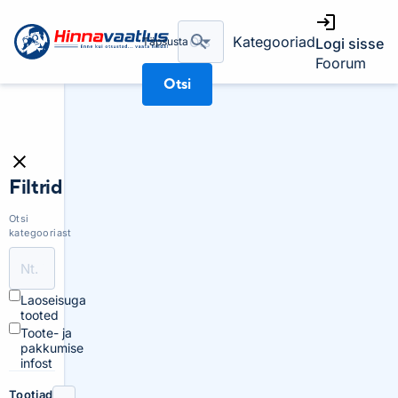
Kategooriad
Täpsusta
Logi sisse
Foorum
Otsi
Filtrid
Otsi
kategooriast
Laoseisuga
tooted
Toote- ja
pakkumise
infost
Tootjad