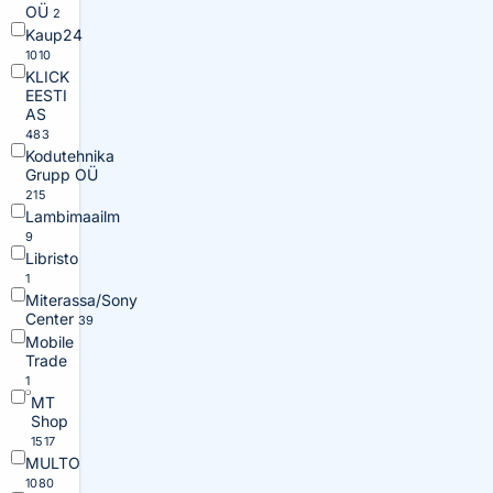
OÜ
2
Kaup24
1010
KLICK
EESTI
AS
483
Kodutehnika
Grupp OÜ
215
Lambimaailm
9
Libristo
1
Miterassa/Sony
Center
39
Mobile
Trade
1
MT
Shop
1517
MULTO
1080