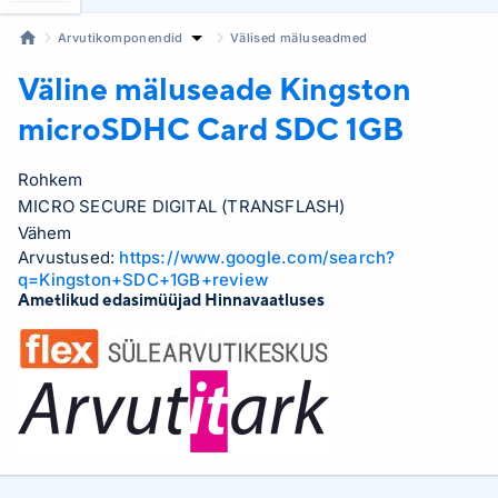
Arvutikomponendid
Välised mäluseadmed
Väline mäluseade Kingston
microSDHC Card
SDC 1GB
Rohkem
MICRO SECURE DIGITAL (TRANSFLASH)
Vähem
Arvustused:
https://www.google.com/search?
q=Kingston+SDC+1GB+review
Ametlikud edasimüüjad Hinnavaatluses