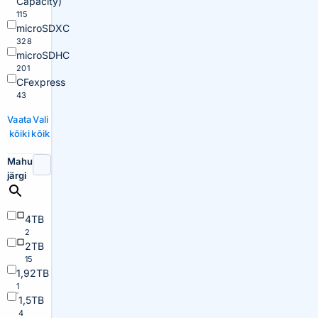
Capacity)
115
microSDXC
328
microSDHC
201
CFexpress
43
Vaata
Vali
kõiki
kõik
Mahu
järgi
4TB
2
2TB
15
1,92TB
1
1,5TB
4