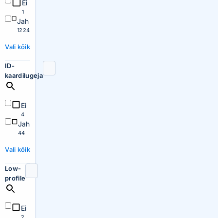
Ei
1
Jah
1224
Vali kõik
ID-
kaardilugeja
Ei
4
Jah
44
Vali kõik
Low-
profile
Ei
2