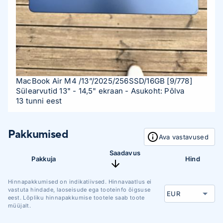
MacBook Air M4 /13”/2025/256SSD/16GB
[9/778]
Sülearvutid 13" - 14,5" ekraan
- Asukoht: Põlva
13 tunni eest
Pakkumised
Ava vastavused
Saadavus
Pakkuja
Hind
Hinnapakkumised on indikatiivsed. Hinnavaatlus ei
vastuta hindade, laoseisude ega tooteinfo õigsuse
eest. Lõpliku hinnapakkumise tootele saab toote
müüjalt.