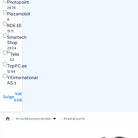
Photopoint
2676
Plazamobiil
8
RDE.EE
1511
Smartech
Shop
2924
Telia
53
TopPC.ee
1244
YEInternational
AS
5
Vali
Sulge
kõik
Arvutikomponendid
Klaviatuurid