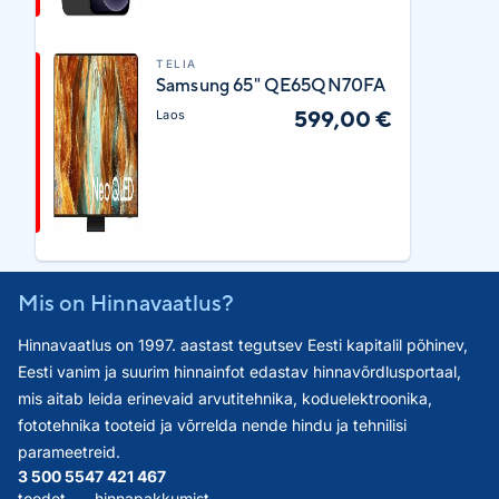
TELIA
Samsung 65" QE65QN70FA
599,00 €
Laos
Mis on Hinnavaatlus?
Hinnavaatlus on 1997. aastast tegutsev Eesti kapitalil põhinev,
Eesti vanim ja suurim hinnainfot edastav hinnavõrdlusportaal,
mis aitab leida erinevaid arvutitehnika, koduelektroonika,
fototehnika tooteid ja võrrelda nende hindu ja tehnilisi
parameetreid.
3 500 554
7 421 467
toodet
hinnapakkumist