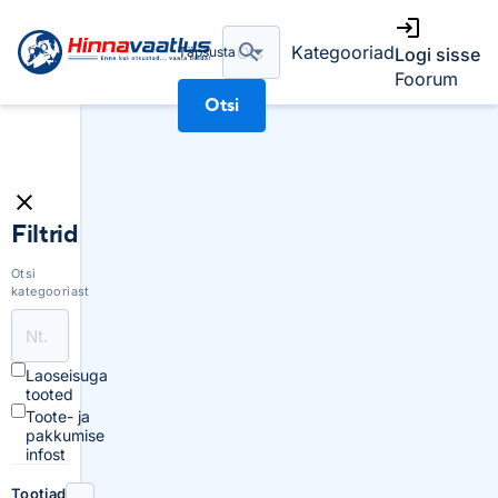
Kategooriad
Täpsusta
Logi sisse
Foorum
Otsi
Filtrid
Otsi
kategooriast
Laoseisuga
tooted
Toote- ja
pakkumise
infost
Tootjad