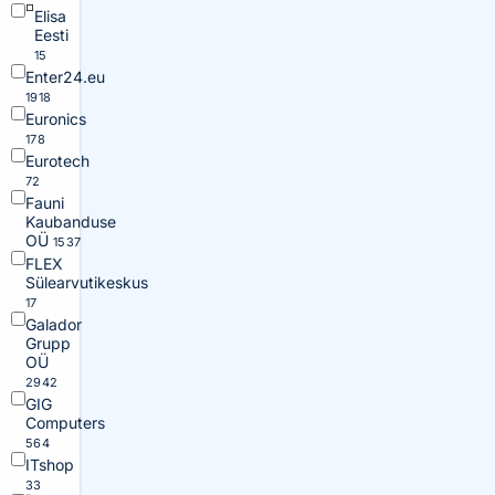
Elisa
Eesti
15
Enter24.eu
1918
Euronics
178
Eurotech
72
Fauni
Kaubanduse
OÜ
1537
FLEX
Sülearvutikeskus
17
Galador
Grupp
OÜ
2942
GIG
Computers
564
ITshop
33