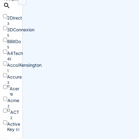
2Direct
3
3DConnexion
5
8BitDo
5
A4Tech
45
Acco/Kensington
1
Accura
3
Acer
18
Acme
2
ACT
2
Active
Key
51