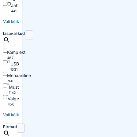
Jah
449
Vali kõik
Lisavalikud
Komplekt
467
USB
1631
Mehaaniline
746
Must
1142
Valge
456
Vali kõik
Firmad