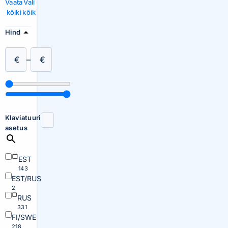
Vaata
Vali
kõiki
kõik
Hind
€
–
€
Klaviatuuri
asetus
EST
143
EST/RUS
2
RUS
331
FI/SWE
218