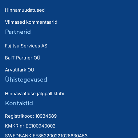
Hinnamuudatused
Viimased kommentaarid
Partnerid
Fujitsu Services AS
BaIT Partner OÜ
Arvutitark OÜ
Ühistegevused
Hinnavaatluse jalgpalliklubi
Kontaktid
Registrikood: 10934689
KMKR nr EE100940002
SWEDBANK EE852200221026630453