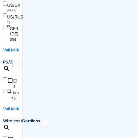
US/UK
2733
US/RUS
11
GER
(DE)
358
Vali kõik
PS/2
Ei
2
Jah
48
Vali kõik
Wireless/Cordless