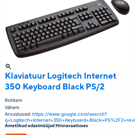
Klaviatuur Logitech
Internet
350 Keyboard Black PS/2
Rohkem
Vähem
Arvustused:
https://www.google.com/search?
q=Logitech+Internet+350+Keyboard+Black+PS%2F2+rev
Ametlikud edasimüüjad Hinnavaatluses