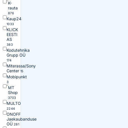
K-
rauta
876
Kaup24
1033
KLICK
EESTI
AS
383
Kodutehnika
Grupp OÜ
174
Miterassa/Sony
Center
15
Mobipunkt
3
MT
Shop
3703
MULTO
2244
ONOFF
Jaekaubanduse
OÜ
281