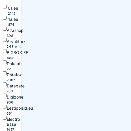
01.ee
2145
1a.ee
876
Alfashop
398
Arvutitark
OÜ
1602
BIGBOX.EE
1458
Dakauf
22
Datafox
2387
Datagate
703
Digizone
906
Eestipoisid.eu
361
Electro
Base
1447