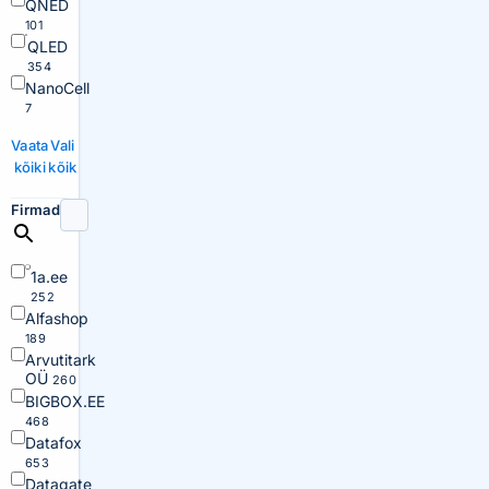
QNED
101
QLED
354
NanoCell
7
Vaata
Vali
kõiki
kõik
Firmad
1a.ee
252
Alfashop
189
Arvutitark
OÜ
260
BIGBOX.EE
468
Datafox
653
Datagate