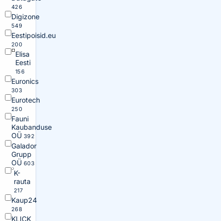
426
Digizone
549
Eestipoisid.eu
200
Elisa
Eesti
156
Euronics
303
Eurotech
250
Fauni
Kaubanduse
OÜ
392
Galador
Grupp
OÜ
603
K-
rauta
217
Kaup24
268
KLICK