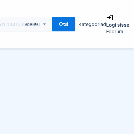
Otsi
Kategooriad
Täpsusta
Logi sisse
Foorum