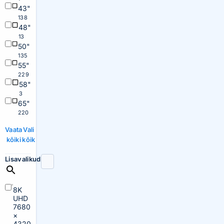
43"
138
48"
13
50"
135
55"
229
58"
3
65"
220
Vaata
Vali
kõiki
kõik
Lisavalikud
8K
UHD
7680
×
4320