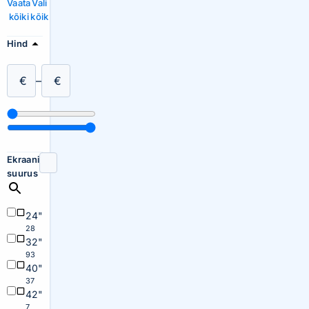
Vaata
Vali
kõiki
kõik
Hind
€
–
€
Ekraani
suurus
24"
28
32"
93
40"
37
42"
7