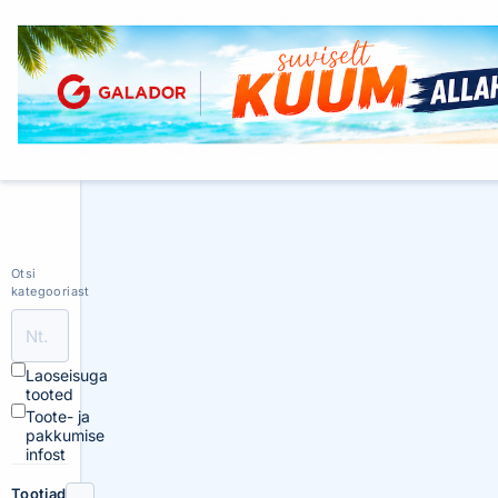
Otsi
kategooriast
Laoseisuga
tooted
Toote- ja
pakkumise
infost
Tootjad