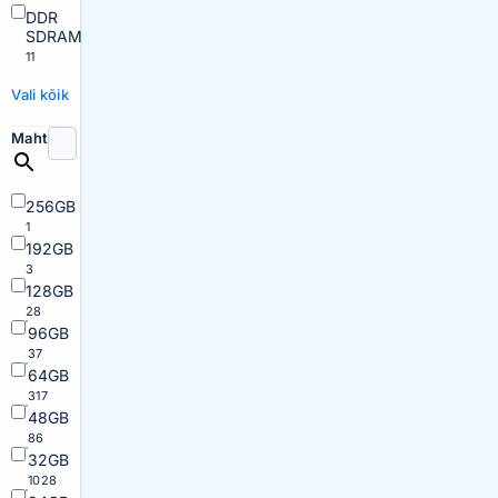
DDR
SDRAM
11
Vali kõik
Maht
256GB
1
192GB
3
128GB
28
96GB
37
64GB
317
48GB
86
32GB
1028