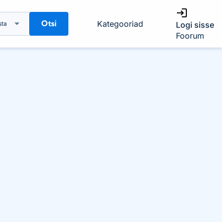
Otsi
Kategooriad
sta
Logi sisse
Foorum