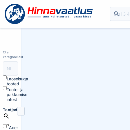
Otsi
kategooriast
Laoseisuga
tooted
Toote- ja
pakkumise
infost
Tootjad
Acer