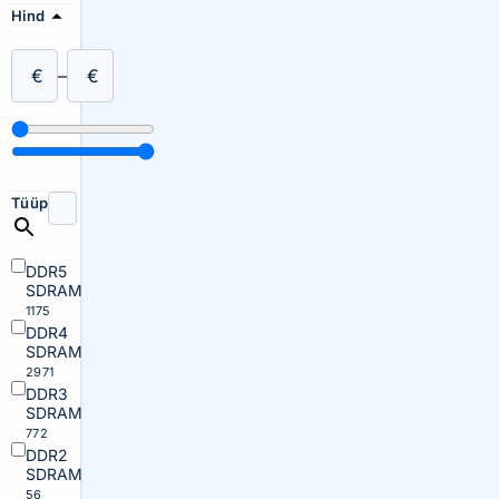
Hind
€
–
€
Tüüp
DDR5
SDRAM
1175
DDR4
SDRAM
2971
DDR3
SDRAM
772
DDR2
SDRAM
56