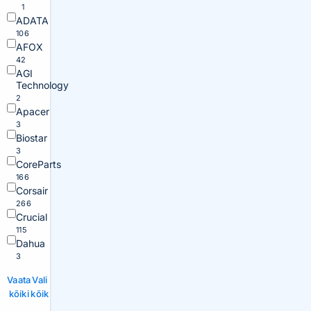
1
ADATA
106
AFOX
42
AGI
Technology
2
Apacer
3
Biostar
3
CoreParts
166
Corsair
266
Crucial
115
Dahua
3
Vaata
Vali
kõiki
kõik