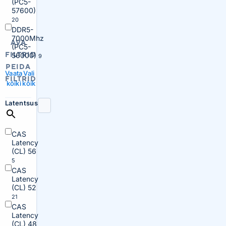
(PC5-
57600)
20
DDR5-
7000Mhz
AVA
(PC5-
FILTRID
56000)
9
PEIDA
Vaata
Vali
FILTRID
kõiki
kõik
Latentsus
CAS
Latency
(CL) 56
5
CAS
Latency
(CL) 52
21
CAS
Latency
(CL) 48