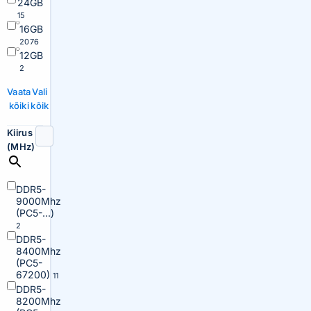
24GB
15
16GB
2076
12GB
2
Vaata
Vali
kõiki
kõik
Kiirus
(MHz)
DDR5-
9000Mhz
(PC5-...)
2
DDR5-
8400Mhz
(PC5-
67200)
11
DDR5-
8200Mhz