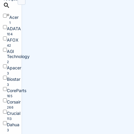
Acer
1
ADATA
104
AFOX
42
AGI
Technology
2
Apacer
3
Biostar
3
CoreParts
165
Corsair
266
Crucial
113
Dahua
3