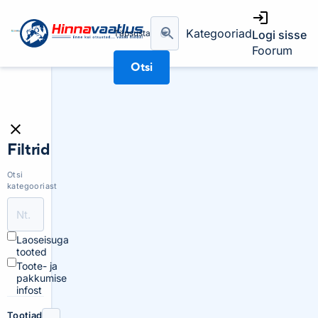
Kategooriad
Täpsusta
Logi sisse
Foorum
Otsi
Filtrid
Otsi
kategooriast
Laoseisuga
tooted
Toote- ja
pakkumise
infost
Tootjad