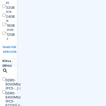
85
32GB
1014
24GB
15
16GB
2069
12GB
2
Vaata
Vali
kõiki
kõik
Kiirus
(MHz)
DDR5-
9000Mhz
(PC5-...)
1
DDR5-
8400Mhz
(PC5-
67200)
11