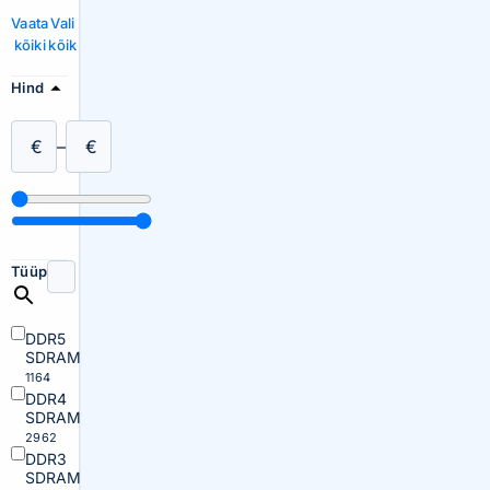
Vaata
Vali
kõiki
kõik
Hind
€
–
€
Tüüp
DDR5
SDRAM
1164
DDR4
SDRAM
2962
DDR3
SDRAM