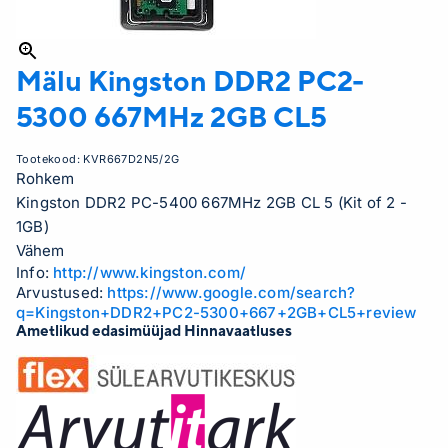
Mälu Kingston DDR2
PC2-
5300 667MHz 2GB CL5
Tootekood:
KVR667D2N5/2G
Rohkem
Kingston DDR2 PC-5400 667MHz 2GB CL 5 (Kit of 2 -
1GB)
Vähem
Info:
http://www.kingston.com/
Arvustused:
https://www.google.com/search?
q=Kingston+DDR2+PC2-5300+667+2GB+CL5+review
Ametlikud edasimüüjad Hinnavaatluses