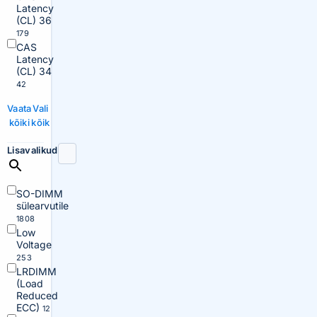
Latency
(CL) 36
179
CAS
Latency
(CL) 34
42
Vaata
Vali
kõiki
kõik
Lisavalikud
SO-DIMM
sülearvutile
1808
Low
Voltage
253
LRDIMM
(Load
Reduced
ECC)
12