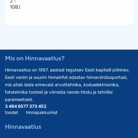
2 -
1GB)
Mis on Hinnavaatlus?
Hinnavaatlus on 1997. aastast tegutsev Eesti kapitalil põhinev,
Eesti vanim ja suurim hinnainfot edastav hinnavõrdlusportaal,
mis aitab leida erinevaid arvutitehnika, koduelektroonika,
fototehnika tooteid ja võrrelda nende hindu ja tehnilisi
parameetreid.
3 484 657
7 373 452
toodet
hinnapakkumist
Hinnavaatlus