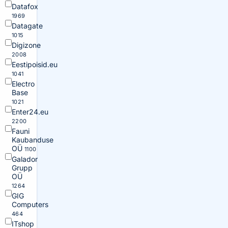
Datafox
1969
Datagate
1015
Digizone
2008
Eestipoisid.eu
1041
Electro
Base
1021
Enter24.eu
2200
Fauni
Kaubanduse
OÜ
1100
Galador
Grupp
OÜ
1264
GIG
Computers
464
ITshop