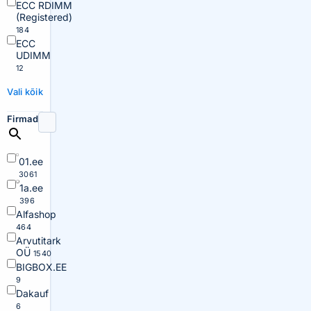
ECC RDIMM
(Registered)
184
ECC
UDIMM
12
Vali kõik
Firmad
01.ee
3061
1a.ee
396
Alfashop
464
Arvutitark
OÜ
1540
BIGBOX.EE
9
Dakauf
6