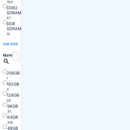
765
DDR2
SDRAM
57
DDR
SDRAM
10
Vali kõik
Maht
256GB
1
192GB
3
128GB
28
96GB
37
64GB
316
48GB