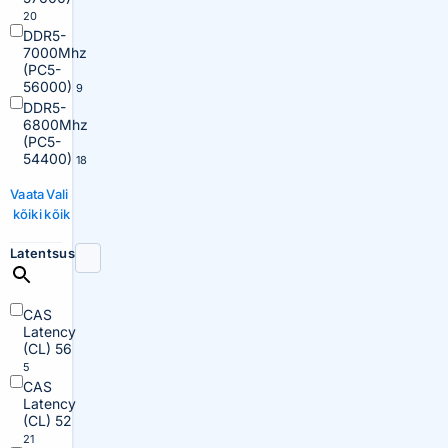
20
DDR5-
7000Mhz
(PC5-
56000)
9
DDR5-
6800Mhz
(PC5-
54400)
18
Vaata
Vali
kõiki
kõik
Latentsus
CAS
Latency
(CL) 56
5
CAS
Latency
(CL) 52
21