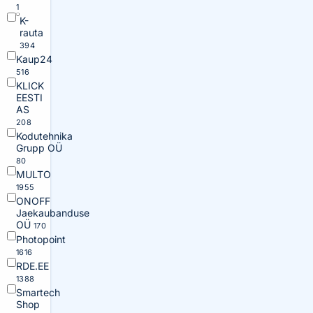
1
K-
rauta
394
Kaup24
516
KLICK
EESTI
AS
208
Kodutehnika
Grupp OÜ
80
MULTO
1955
ONOFF
Jaekaubanduse
OÜ
170
Photopoint
1616
RDE.EE
1388
Smartech
Shop