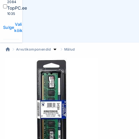
2084
TopPC.ee
1035
Vali
Sulge
kõik
Arvutikomponendid
Mälud