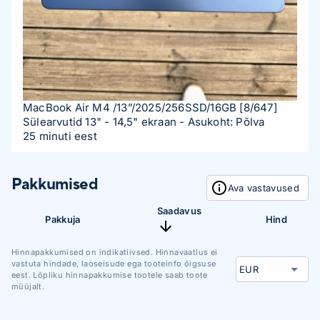
MacBook Air M4 /13”/2025/256SSD/16GB
[8/647]
Sülearvutid 13" - 14,5" ekraan
- Asukoht: Põlva
25 minuti eest
Pakkumised
Ava vastavused
Saadavus
Pakkuja
Hind
Hinnapakkumised on indikatiivsed. Hinnavaatlus ei
vastuta hindade, laoseisude ega tooteinfo õigsuse
eest. Lõpliku hinnapakkumise tootele saab toote
müüjalt.