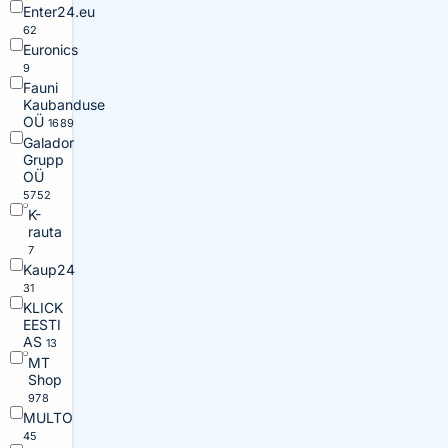
Enter24.eu
62
Euronics
9
Fauni
Kaubanduse
OÜ
1689
Galador
Grupp
OÜ
5752
K-
rauta
7
Kaup24
31
KLICK
EESTI
AS
13
MT
Shop
978
MULTO
45