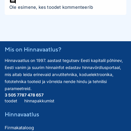
Ole esimene, kes toodet kommenteerib
Mis on Hinnavaatlus?
Hinnavaatlus on 1997. aastast tegutsev Eesti kapitalil põhinev,
Eesti vanim ja suurim hinnainfot edastav hinnavõrdlusportaal,
mis aitab leida erinevaid arvutitehnika, koduelektroonika,
fototehnika tooteid ja võrrelda nende hindu ja tehnilisi
parameetreid.
3 505 778
7 478 657
toodet
hinnapakkumist
Hinnavaatlus
Firmakataloog