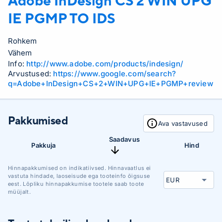
Adobe
InDesign CS 2 WIN UPG
IE PGMP TO IDS
Rohkem
Vähem
Info:
http://www.adobe.com/products/indesign/
Arvustused:
https://www.google.com/search?
q=Adobe+InDesign+CS+2+WIN+UPG+IE+PGMP+review
Pakkumised
Ava vastavused
Saadavus
Pakkuja
Hind
Hinnapakkumised on indikatiivsed. Hinnavaatlus ei
vastuta hindade, laoseisude ega tooteinfo õigsuse
eest. Lõpliku hinnapakkumise tootele saab toote
müüjalt.