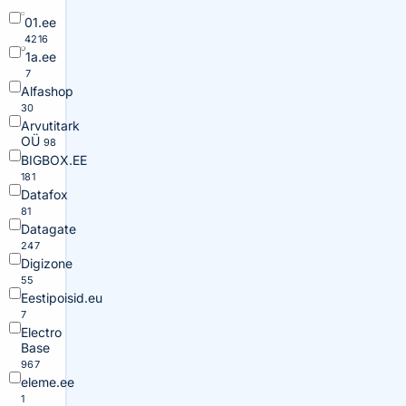
01.ee
4216
1a.ee
7
Alfashop
30
Arvutitark
OÜ
98
BIGBOX.EE
181
Datafox
81
Datagate
247
Digizone
55
Eestipoisid.eu
7
Electro
Base
967
eleme.ee
1