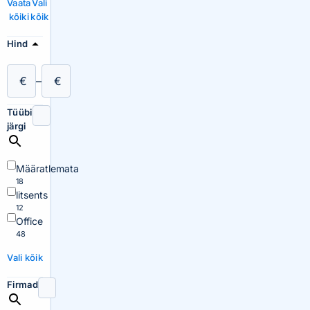
Vaata
Vali
kõiki
kõik
Hind
€
–
€
Tüübi
järgi
Määratlemata
18
litsents
12
Office
48
Vali kõik
Firmad