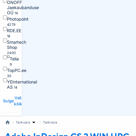
ONOFF
Jaekaubanduse
OÜ
14
Photopoint
4279
RDE.EE
18
Smartech
Shop
2400
Telia
9
TopPC.ee
30
YEInternational
AS
14
Vali
Sulge
kõik
Tarkvara
Tarkvara