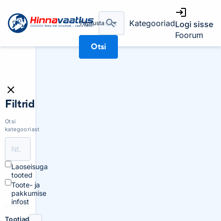
Kategooriad
Täpsusta
Logi sisse
Foorum
Otsi
Filtrid
Otsi
kategooriast
Laoseisuga
tooted
Toote- ja
pakkumise
infost
Tootjad