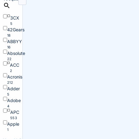
3CX
5
42Gears
18
ABBYY
16
Absolute
22
ACC
2
Acronis
212
Adder
5
Adobe
4
APC
553
Apple
1