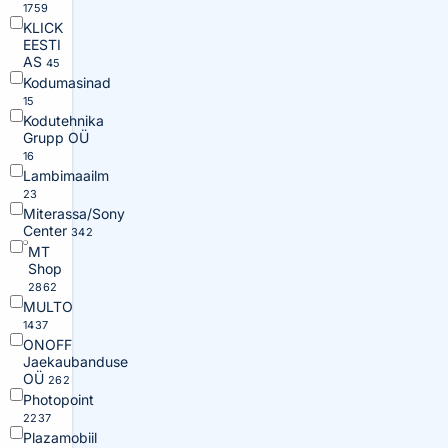
1759
KLICK
EESTI
AS
45
Kodumasinad
15
Kodutehnika
Grupp OÜ
16
Lambimaailm
23
Miterassa/Sony
Center
342
MT
Shop
2862
MULTO
1437
ONOFF
Jaekaubanduse
OÜ
262
Photopoint
2237
Plazamobiil