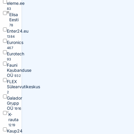
eleme.ee
83
Elisa
Eesti
78
Enter24.eu
1384
Euronics
467
Eurotech
93
Fauni
Kaubanduse
OÜ
932
FLEX
Sülearvutikeskus
2
Galador
Grupp
OÜ
1916
K-
rauta
1219
Kaup24