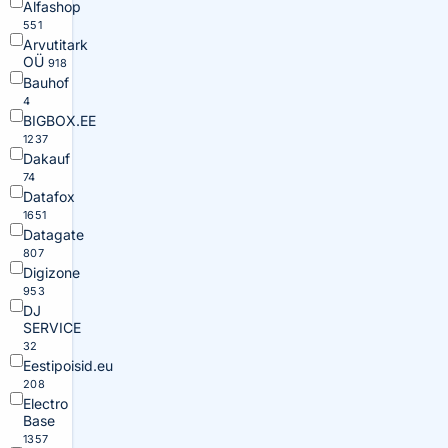
Alfashop
551
Arvutitark
OÜ
918
Bauhof
4
BIGBOX.EE
1237
Dakauf
74
Datafox
1651
Datagate
807
Digizone
953
DJ
SERVICE
32
Eestipoisid.eu
208
Electro
Base
1357