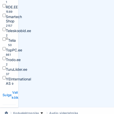
1
RDE.EE
1589
Smartech
Shop
2157
Teleskoobid.ee
2
Telia
50
TopPC.ee
861
Trodo.ee
2
TuruLiider.ee
37
YEInternational
AS
9
Vali
Sulge
kõik
Koduelektroonika
Audio-videotehnika