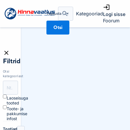
Kategooriad
Täpsusta
Logi sisse
Foorum
Otsi
Filtrid
Otsi
kategooriast
Laoseisuga
tooted
Toote- ja
pakkumise
infost
Tootjad