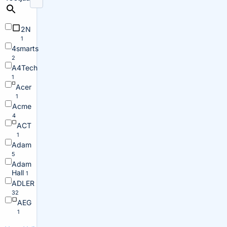
2N
1
4smarts
2
A4Tech
1
Acer
1
Acme
4
ACT
1
Adam
5
Adam
Hall
1
ADLER
32
AEG
1