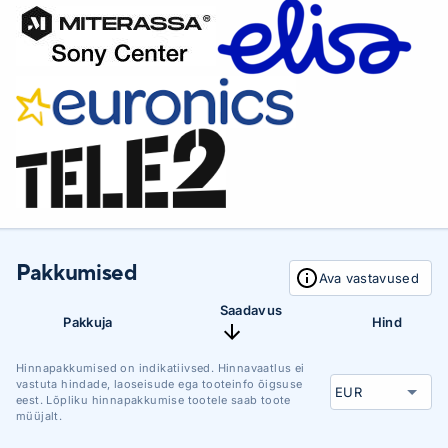
Pakkumised
Ava vastavused
Saadavus
Pakkuja
Hind
Hinnapakkumised on indikatiivsed. Hinnavaatlus ei
vastuta hindade, laoseisude ega tooteinfo õigsuse
eest. Lõpliku hinnapakkumise tootele saab toote
müüjalt.