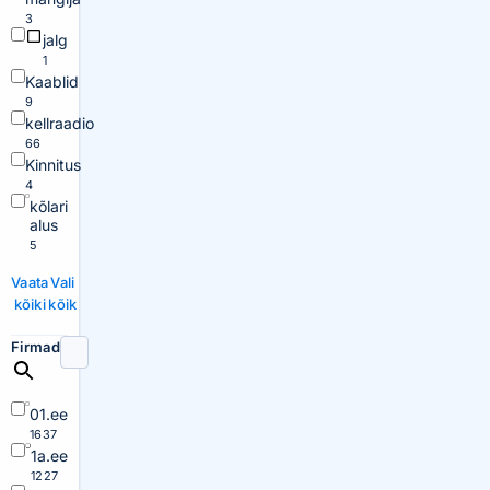
3
jalg
1
Kaablid
9
kellraadio
66
Kinnitus
4
kõlari
alus
5
Vaata
Vali
kõiki
kõik
Firmad
01.ee
1637
1a.ee
1227