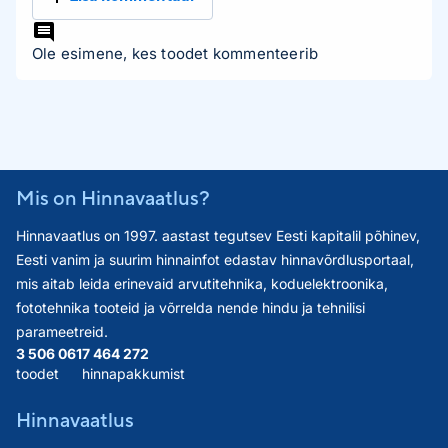
Ole esimene, kes toodet kommenteerib
Mis on Hinnavaatlus?
Hinnavaatlus on 1997. aastast tegutsev Eesti kapitalil põhinev,
Eesti vanim ja suurim hinnainfot edastav hinnavõrdlusportaal,
mis aitab leida erinevaid arvutitehnika, koduelektroonika,
fototehnika tooteid ja võrrelda nende hindu ja tehnilisi
parameetreid.
3 506 061
7 464 272
toodet
hinnapakkumist
Hinnavaatlus