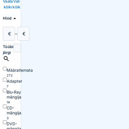
Vaata
Vali
kõiki
kõik
Hind
€
–
€
Tüübi
järgi
Määratlemata
272
Adapter
7
Blu-Ray
mängija
14
CD-
mängija
3
DVD-
mängija