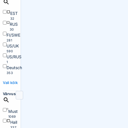
EST
32
RUS
30
FI/SWE
281
US/UK
590
US/RUS
1
Deutsch
353
Vali kõik
Värvus
Must
1069
Hall
337