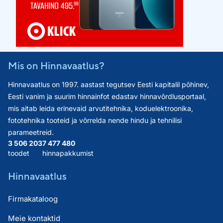
Mis on Hinnavaatlus?
Hinnavaatlus on 1997. aastast tegutsev Eesti kapitalil põhinev,
Eesti vanim ja suurim hinnainfot edastav hinnavõrdlusportaal,
mis aitab leida erinevaid arvutitehnika, koduelektroonika,
fototehnika tooteid ja võrrelda nende hindu ja tehnilisi
parameetreid.
3 506 203
7 477 480
toodet
hinnapakkumist
Hinnavaatlus
Firmakataloog
Meie kontaktid