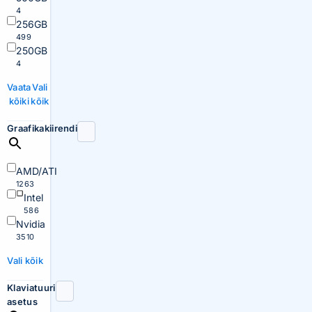
4
256GB
499
250GB
4
Vaata
Vali
kõiki
kõik
Graafikakiirendi
AMD/ATI
1263
Intel
586
Nvidia
3510
Vali kõik
Klaviatuuri
asetus