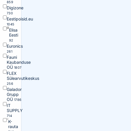
859
Digizone
730
Eestipoisid.eu
1045
Elisa
Eesti
92
Euronics
261
Fauni
Kaubanduse
OÜ
1807
FLEX
Sülearvutikeskus
256
Galador
Grupp
OÜ
1786
IT
SUPPLY
714
K-
rauta