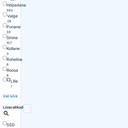
Hõbedane
580
Valge
26
Punane
33
Sinine
107
Kollane
3
Roheline
6
Roosa
8
Lilla
1
Vali kõik
Lisavalikud
SSD