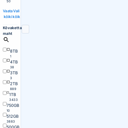
50
Vaata
Vali
kõiki
kõik
Kõvaketta
maht
8TB
1
4TB
38
3TB
3
2TB
889
1TB
3433
750GB
10
512GB
3883
500GB