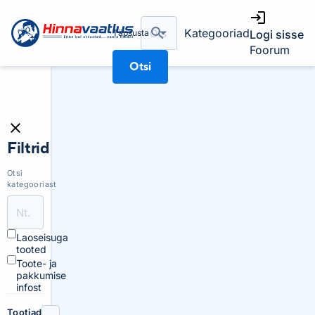
Kategooriad
Täpsusta
Logi sisse
Foorum
Otsi
Filtrid
Otsi
kategooriast
Laoseisuga
tooted
Toote- ja
pakkumise
infost
Tootjad