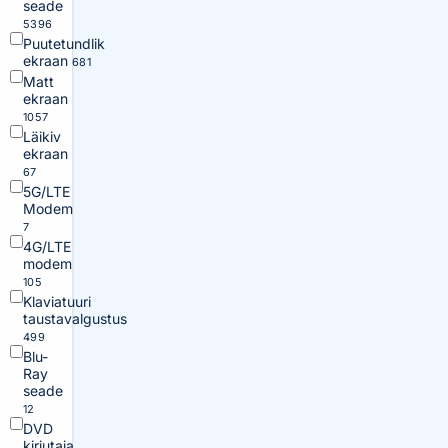
seade
5396
Puutetundlik
ekraan
681
Matt
ekraan
1057
Läikiv
ekraan
67
5G/LTE
Modem
7
4G/LTE
modem
105
Klaviatuuri
taustavalgustus
499
Blu-
Ray
seade
12
DVD
kirjutaja