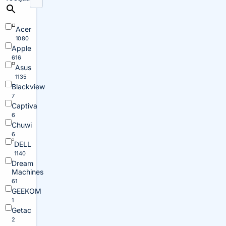
Acer
1080
Apple
616
Asus
1135
Blackview
7
Captiva
6
Chuwi
6
DELL
1140
Dream
Machines
61
GEEKOM
1
Getac
2