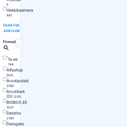
5
Veebikaamera
441
Vaata
Vali
kõiki
kõik
Firmad
1a.ee
744
Alfashop
504
Arvutipoisid
3190
Arvutitark
OÜ
1205
BIGBOX.EE
1047
Datafox
2190
Datagate