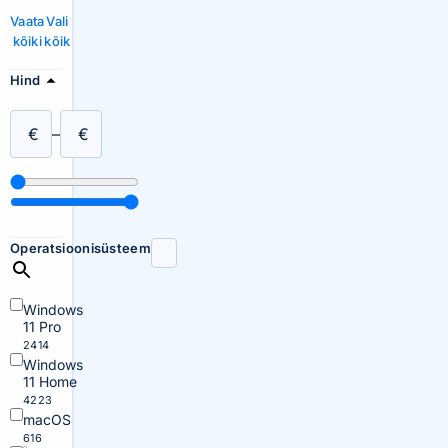
Vaata
Vali
kõiki
kõik
Hind
€
–
€
Operatsioonisüsteem
Windows
11 Pro
2414
Windows
11 Home
4223
macOS
616