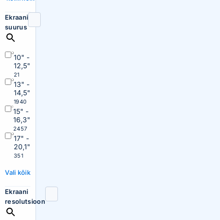
Ekraani
suurus
10" -
12,5"
21
13" -
14,5"
1940
15" -
16,3"
2457
17" -
20,1"
351
Vali kõik
Ekraani
resolutsioon