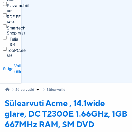
Plazamobiil
106
RDE.EE
1434
Smartech
Shop
1931
Telia
164
TopPC.ee
816
Vali
Sulge
kõik
Sülearvutid
Sülearvutid
Sülearvuti Acme
, 14.1wide
glare, DC T2300E 1.66GHz, 1GB
667MHz RAM, SM DVD