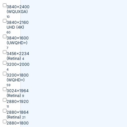
3840×2400
(WQUXGA)
10
3840×2160
UHD (4K)
60
3840×1600
(UWQHD+)
7
3456×2234
(Retina)
4
3200×2000
4
3200×1800
(WQHD+)
59
3024×1964
(Retina)
9
2880×1920
11
2880×1864
(Retina)
21
2880×1800