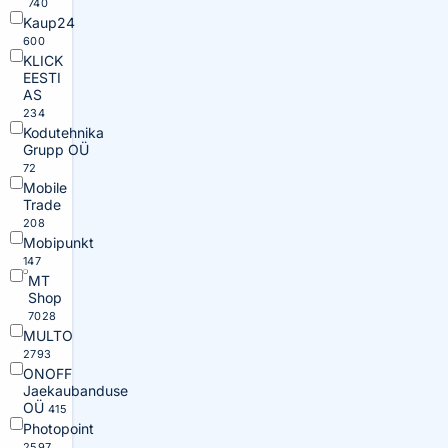
740
Kaup24
600
KLICK
EESTI
AS
234
Kodutehnika
Grupp OÜ
72
Mobile
Trade
208
Mobipunkt
147
MT
Shop
7028
MULTO
2793
ONOFF
Jaekaubanduse
OÜ
415
Photopoint
2597