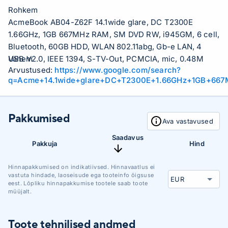
Rohkem
AcmeBook AB04-Z62F 14.1wide glare, DC T2300E
1.66GHz, 1GB 667MHz RAM, SM DVD RW, i945GM, 6 cell,
Bluetooth, 60GB HDD, WLAN 802.11abg, Gb-e LAN, 4
USB V2.0, IEEE 1394, S-TV-Out, PCMCIA, mic, 0.48M
Vähem
Arvustused:
https://www.google.com/search?
camera, 2.5kg
q=Acme+14.1wide+glare+DC+T2300E+1.66GHz+1GB+66
Pakkumised
Ava vastavused
Saadavus
Pakkuja
Hind
Hinnapakkumised on indikatiivsed. Hinnavaatlus ei
vastuta hindade, laoseisude ega tooteinfo õigsuse
eest. Lõpliku hinnapakkumise tootele saab toote
müüjalt.
Toote tehnilised andmed