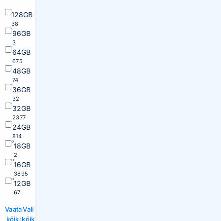
128GB
38
96GB
3
64GB
675
48GB
74
36GB
32
32GB
2377
24GB
814
18GB
2
16GB
3895
12GB
67
Vaata
Vali
kõiki
kõik