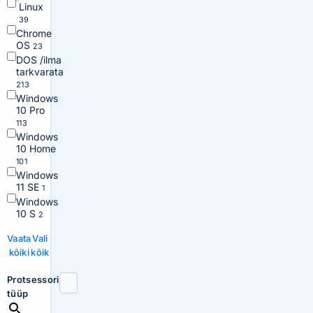
Linux
39
Chrome
OS
23
DOS /ilma
tarkvarata
213
Windows
10 Pro
113
Windows
10 Home
101
Windows
11 SE
1
Windows
10 S
2
Vaata
Vali
kõiki
kõik
Protsessori
tüüp