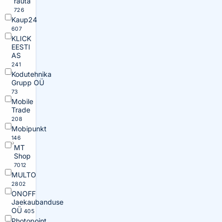
rauta
726
Kaup24
607
KLICK
EESTI
AS
241
Kodutehnika
Grupp OÜ
73
Mobile
Trade
208
Mobipunkt
146
MT
Shop
7012
MULTO
2802
ONOFF
Jaekaubanduse
OÜ
405
Photopoint