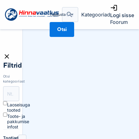
Kategooriad
Täpsusta
Logi sisse
Foorum
Otsi
Filtrid
Otsi
kategooriast
Laoseisuga
tooted
Toote- ja
pakkumise
infost
Tootjad