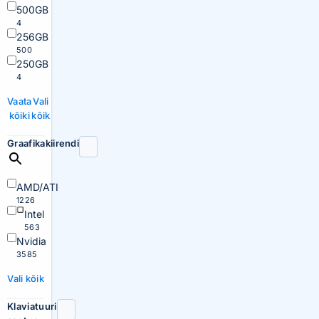
500GB
4
256GB
500
250GB
4
Vaata
Vali
kõiki
kõik
Graafikakiirendi
AMD/ATI
1226
Intel
563
Nvidia
3585
Vali kõik
Klaviatuuri