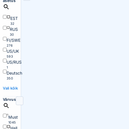
asetus
EST
32
RUS
30
FI/SWE
276
US/UK
593
US/RUS
1
Deutsch
350
Vali kõik
Värvus
Must
1045
Hall