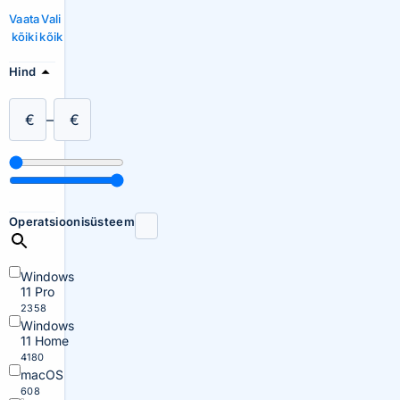
Vaata
Vali
kõiki
kõik
Hind
€
–
€
Operatsioonisüsteem
Windows
11 Pro
2358
Windows
11 Home
4180
macOS
608