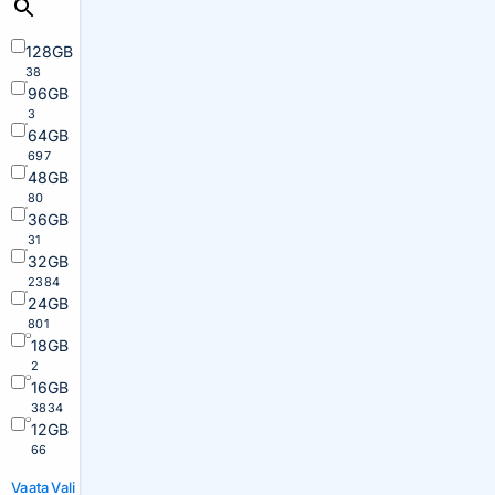
128GB
38
96GB
3
64GB
697
48GB
80
36GB
31
32GB
2384
24GB
801
18GB
2
16GB
3834
12GB
66
Vaata
Vali