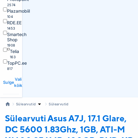
2574
Plazamobiil
104
RDE.EE
1453
Smartech
Shop
1908
Telia
163
TopPC.ee
817
Vali
Sulge
kõik
Sülearvutid
Sülearvutid
Sülearvuti Asus
A7J, 17.1 Glare,
DC 5600 1.83Ghz, 1GB, ATI-M