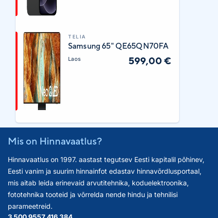
TELIA
Samsung 65" QE65QN70FA
599,00 €
Laos
Mis on Hinnavaatlus?
Hinnavaatlus on 1997. aastast tegutsev Eesti kapitalil põhinev,
Eesti vanim ja suurim hinnainfot edastav hinnavõrdlusportaal,
mis aitab leida erinevaid arvutitehnika, koduelektroonika,
fototehnika tooteid ja võrrelda nende hindu ja tehnilisi
parameetreid.
3 500 955
7 416 384