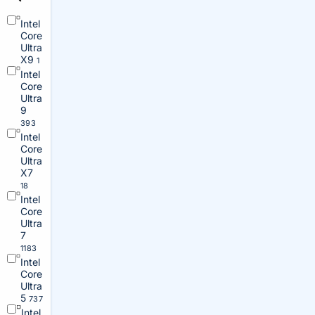
Intel
Core
Ultra
X9
1
Intel
Core
Ultra
9
393
Intel
Core
Ultra
X7
18
Intel
Core
Ultra
7
1183
Intel
Core
Ultra
5
737
Intel