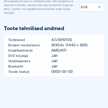
Hinnapakkumised on indikatiivsed. Hinnavaatlus ei
vastuta hindade, laoseisude ega tooteinfo õigsuse
eest. Lõpliku hinnapakkumise tootele saab toote
müüjalt.
Toote tehnilised andmed
A7J5610100
Tootekood
WXGA+ (1440 × 900)
Ekraani resolutsioon
AMD/ATI
Graafikakiirendi
Jah
DVD kirjutaja
Jah
Veebikaamera
Jah
Bluetooth
0000-00-00
Toode lisatud