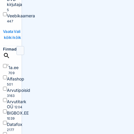
kirjutaja
5
Veebikaamera
447
Vaata
Vali
kõiki
kõik
Firmad
1a.ee
709
Alfashop
501
Arvutipoisid
3163
Arvutitark
OÜ
1204
BIGBOX.EE
1039
Datafox
2177