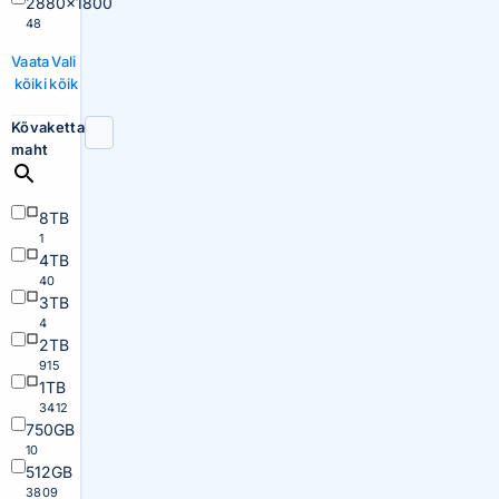
2880×1800
48
Vaata
Vali
kõiki
kõik
Kõvaketta
maht
8TB
1
4TB
40
3TB
4
2TB
915
1TB
3412
750GB
10
512GB
3809