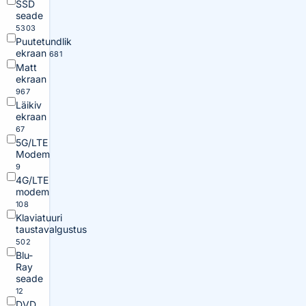
SSD
seade
5303
Puutetundlik
ekraan
681
Matt
ekraan
967
Läikiv
ekraan
67
5G/LTE
Modem
9
4G/LTE
modem
108
Klaviatuuri
taustavalgustus
502
Blu-
Ray
seade
12
DVD