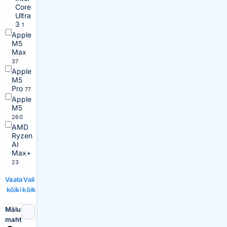
Core
Ultra
3
1
Apple
M5
Max
37
Apple
M5
Pro
77
Apple
M5
260
AMD
Ryzen
AI
Max+
23
Vaata
Vali
kõiki
kõik
Mälu
maht