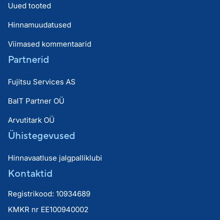
Uued tooted
Hinnamuudatused
Viimased kommentaarid
Partnerid
Fujitsu Services AS
BaIT Partner OÜ
Arvutitark OÜ
Ühistegevused
Hinnavaatluse jalgpalliklubi
Kontaktid
Registrikood: 10934689
KMKR nr EE100940002