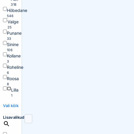
318
Hõbedane
546
Valge
25
Punane
33
Sinine
106
Kollane
3
Roheline
6
Roosa
8
Lilla
1
Vali kõik
Lisavalikud