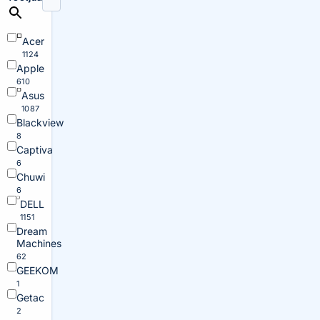
Acer
1124
Apple
610
Asus
1087
Blackview
8
Captiva
6
Chuwi
6
DELL
1151
Dream
Machines
62
GEEKOM
1
Getac
2