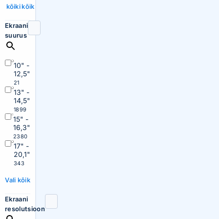
kõiki
kõik
Ekraani
suurus
10" -
12,5"
21
13" -
14,5"
1899
15" -
16,3"
2380
17" -
20,1"
343
Vali kõik
Ekraani
resolutsioon