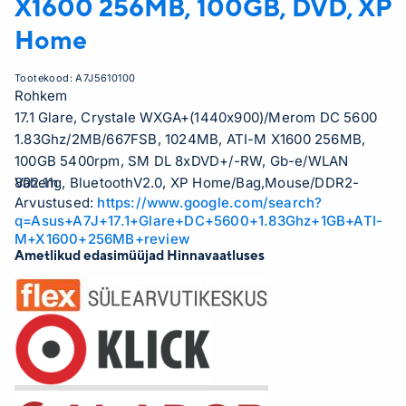
X1600 256MB, 100GB, DVD, XP
Home
Tootekood:
A7J5610100
Rohkem
17.1 Glare, Crystale WXGA+(1440x900)/Merom DC 5600
1.83Ghz/2MB/667FSB, 1024MB, ATI-M X1600 256MB,
100GB 5400rpm, SM DL 8xDVD+/-RW, Gb-e/WLAN
802.11g, BluetoothV2.0, XP Home/Bag,Mouse/DDR2-
Vähem
Arvustused:
https://www.google.com/search?
667/5xUSB2.0/TV-Out/DVI/1394/Card reader/1.3M
q=Asus+A7J+17.1+Glare+DC+5600+1.83Ghz+1GB+ATI-
Camera/3.9Kg
M+X1600+256MB+review
Ametlikud edasimüüjad Hinnavaatluses