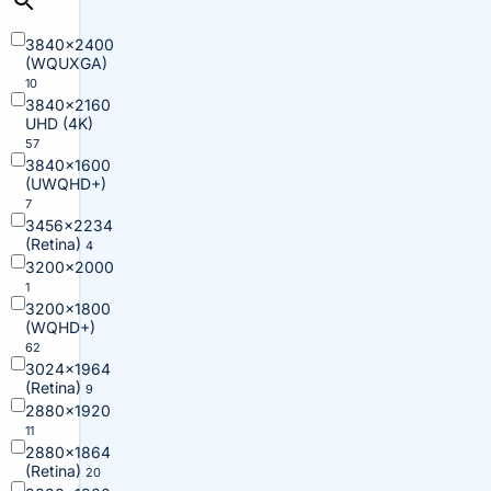
3840×2400
(WQUXGA)
10
3840×2160
UHD (4K)
57
3840×1600
(UWQHD+)
7
3456×2234
(Retina)
4
3200×2000
1
3200×1800
(WQHD+)
62
3024×1964
(Retina)
9
2880×1920
11
2880×1864
(Retina)
20