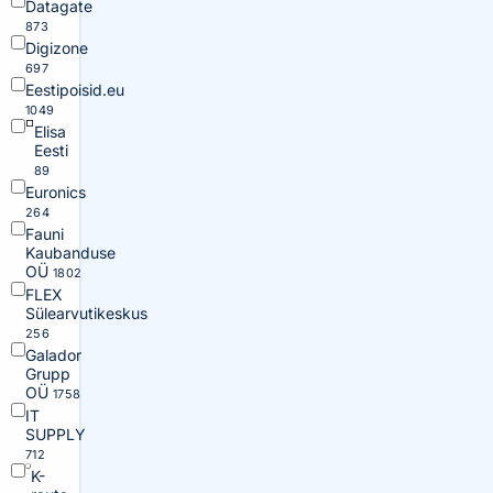
Datagate
873
Digizone
697
Eestipoisid.eu
1049
Elisa
Eesti
89
Euronics
264
Fauni
Kaubanduse
OÜ
1802
FLEX
Sülearvutikeskus
256
Galador
Grupp
OÜ
1758
IT
SUPPLY
712
K-