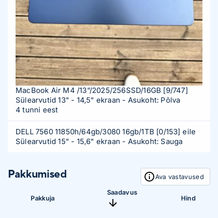
MacBook Air M4 /13”/2025/256SSD/16GB
[9/747]
Sülearvutid 13" - 14,5" ekraan
- Asukoht: Põlva
4 tunni eest
DELL 7560 11850h/64gb/3080 16gb/1TB
[0/153]
eile
Sülearvutid 15" - 15,6" ekraan
- Asukoht: Sauga
Pakkumised
Ava vastavused
Saadavus
Pakkuja
Hind