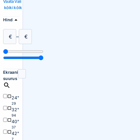
Vaata
Vali
kõiki
kõik
Hind
€
–
€
Ekraani
suurus
24"
29
32"
94
40"
37
42"
7