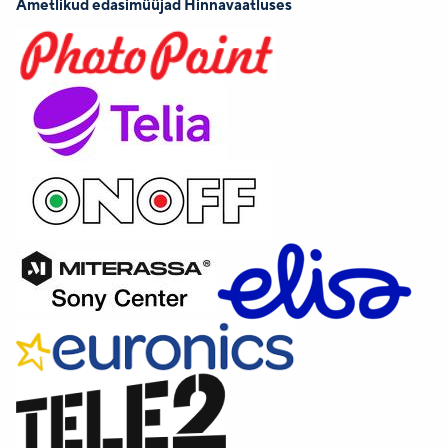
Ametlikud edasimüüjad Hinnavaatluses