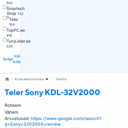
642
Smartech
Shop
732
Telia
104
TopPC.ee
416
TuruLiider.ee
535
Vali
Sulge
kõik
Koduelektroonika
Telerid
Teler Sony
KDL-32V2000
Rohkem
Vähem
Arvustused:
https://www.google.com/search?
q=Sony+32V2000+review