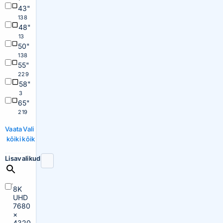
43"
138
48"
13
50"
138
55"
229
58"
3
65"
219
Vaata
Vali
kõiki
kõik
Lisavalikud
8K
UHD
7680
×
4320