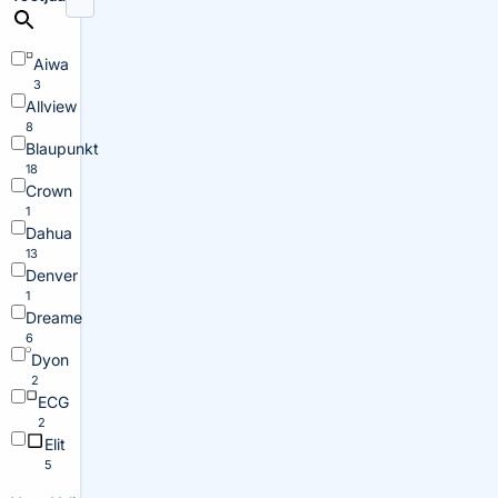
Aiwa
3
Allview
8
Blaupunkt
18
Crown
1
Dahua
13
Denver
1
Dreame
6
Dyon
2
ECG
2
Elit
5