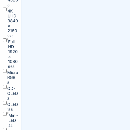
6
4K
UHD
3840
×
2160
975
Full
HD
1920
×
1080
568
Micro
RGB
8
QD-
OLED
3
OLED
136
Mini-
LED
24