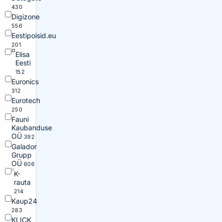
430
Digizone
556
Eestipoisid.eu
201
Elisa
Eesti
152
Euronics
312
Eurotech
250
Fauni
Kaubanduse
OÜ
392
Galador
Grupp
OÜ
606
K-
rauta
214
Kaup24
283
KLICK