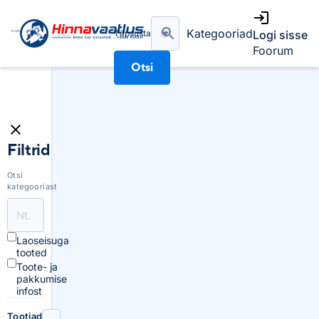
Kategooriad
Täpsusta
Logi sisse
Foorum
Otsi
Filtrid
Otsi
kategooriast
Laoseisuga
tooted
Toote- ja
pakkumise
infost
Tootjad