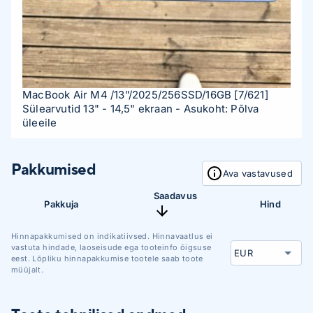
MacBook Air M4 /13”/2025/256SSD/16GB
[7/621]
Sülearvutid 13" - 14,5" ekraan
- Asukoht: Põlva
üleeile
Pakkumised
Ava vastavused
Saadavus
Pakkuja
Hind
Hinnapakkumised on indikatiivsed. Hinnavaatlus ei
vastuta hindade, laoseisude ega tooteinfo õigsuse
eest. Lõpliku hinnapakkumise tootele saab toote
müüjalt.