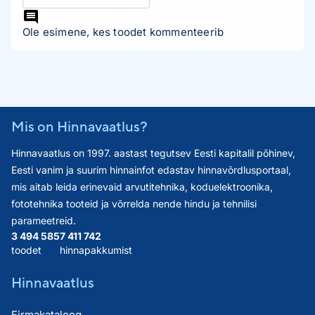
Ole esimene, kes toodet kommenteerib
Mis on Hinnavaatlus?
Hinnavaatlus on 1997. aastast tegutsev Eesti kapitalil põhinev,
Eesti vanim ja suurim hinnainfot edastav hinnavõrdlusportaal,
mis aitab leida erinevaid arvutitehnika, koduelektroonika,
fototehnika tooteid ja võrrelda nende hindu ja tehnilisi
parameetreid.
3 494 585
7 411 742
toodet
hinnapakkumist
Hinnavaatlus
Firmakataloog