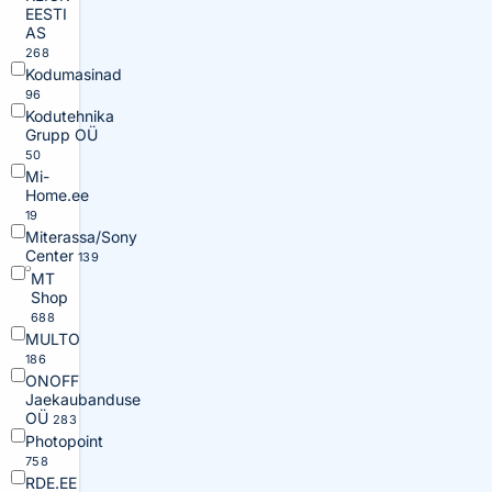
EESTI
AS
268
Kodumasinad
96
Kodutehnika
Grupp OÜ
50
Mi-
Home.ee
19
Miterassa/Sony
Center
139
MT
Shop
688
MULTO
186
ONOFF
Jaekaubanduse
OÜ
283
Photopoint
758
RDE.EE