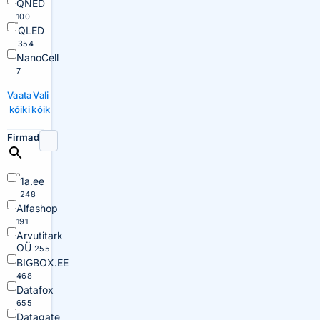
QNED
100
QLED
354
NanoCell
7
Vaata
Vali
kõiki
kõik
Firmad
1a.ee
248
Alfashop
191
Arvutitark
OÜ
255
BIGBOX.EE
468
Datafox
655
Datagate