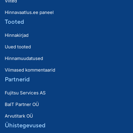
Viited
Hinnavaatlus.ee paneel
Tooted
Hinnakirjad
Uued tooted
Hinnamuudatused
Viimased kommentaarid
Partnerid
Fujitsu Services AS
BaIT Partner OÜ
Arvutitark OÜ
Ühistegevused