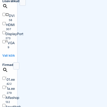
Lisavalikud
DVI
58
HDMI
307
DisplayPort
273
VGA
9
Vali kõik
Firmad
01.ee
422
1a.ee
279
Alfashop
132
Arvutitark