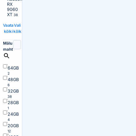
RX
9060
XT
38
Vaata
Vali
kõiki
kõik
Mälu
maht
64GB
2
48GB
6
32GB
38
28GB
1
24GB
4
20GB
12