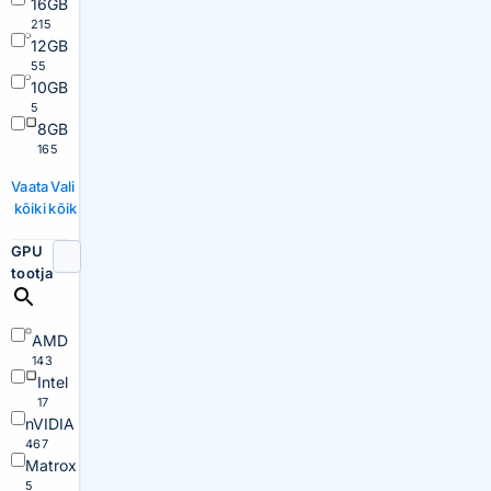
16GB
215
12GB
55
10GB
5
8GB
165
Vaata
Vali
kõiki
kõik
GPU
tootja
AMD
143
Intel
17
nVIDIA
467
Matrox
5