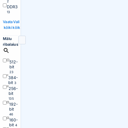
2
DDR3
13
Vaata
Vali
kõiki
kõik
Mälu
ribalaius
512-
bit
23
384-
bit
3
256-
bit
135
192-
bit
46
160-
bit
4