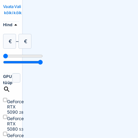
Vaata
Vali
kõiki
kõik
Hind
€
–
€
GPU
tüüp
GeForce
RTX
5090
28
GeForce
RTX
5080
53
GeForce