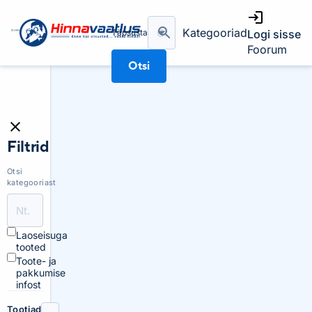
Kategooriad
Täpsusta
Logi sisse
Foorum
Otsi
Filtrid
Otsi
kategooriast
Laoseisuga
tooted
Toote- ja
pakkumise
infost
Tootjad