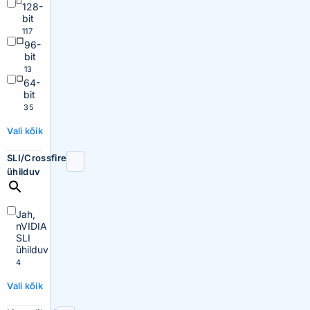
128-
bit
117
96-
bit
13
64-
bit
35
Vali kõik
SLI/Crossfire
ühilduv
Jah,
nVIDIA
SLI
ühilduv
4
Vali kõik