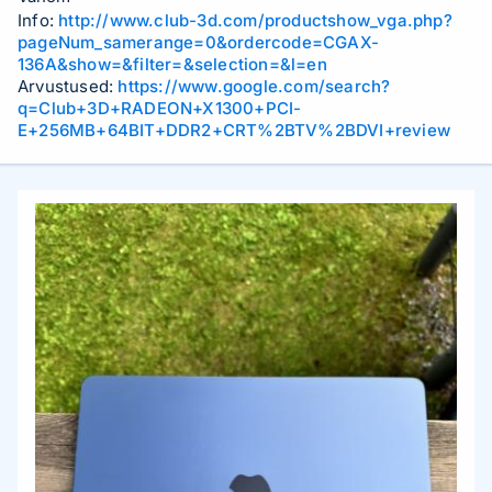
Info:
http://www.club-3d.com/productshow_vga.php?
pageNum_samerange=0&ordercode=CGAX-
136A&show=&filter=&selection=&l=en
Arvustused:
https://www.google.com/search?
q=Club+3D+RADEON+X1300+PCI-
E+256MB+64BIT+DDR2+CRT%2BTV%2BDVI+review