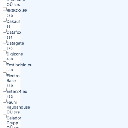
OÜ
395
BIGBOX.EE
250
Dakauf
66
Datafox
391
Datagate
370
Digizone
406
Eestipoisid.eu
388
Electro
Base
339
Enter24.eu
433
Fauni
Kaubanduse
OÜ
379
Galador
Grupp
OÜ