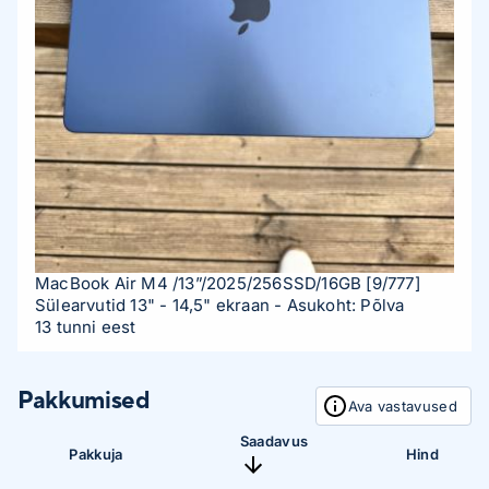
MacBook Air M4 /13”/2025/256SSD/16GB
[9/777]
Sülearvutid 13" - 14,5" ekraan
- Asukoht: Põlva
13 tunni eest
Pakkumised
Ava vastavused
Saadavus
Pakkuja
Hind