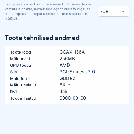
Hinnapakkumised on indikatiivsed. Hinnavaatlus ei
vastuta hindade, laoseisude ega tooteinfo õigsuse
eest. Lõpliku hinnapakkumise tootele saab toote
müüjalt.
Toote tehnilised andmed
CGAX-136A
Tootekood
256MB
Mälu maht
AMD
GPU tootja
PCI-Express 2.0
Siin
GDDR2
Mälu tüüp
64-bit
Mälu ribalaius
Jah
DVI
0000-00-00
Toode lisatud