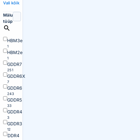
Vali kõik
Mälu
tüüp
HBM3e
1
HBM2e
1
GDDR7
251
GDDR6X
7
GDDR6
243
GDDR5
33
GDDR4
3
GDDR3
12
DDR4