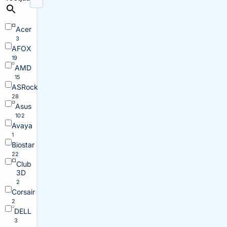
Acer
3
AFOX
19
AMD
15
ASRock
28
Asus
102
Avaya
1
Biostar
22
Club
3D
2
Corsair
2
DELL
3