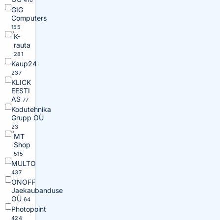
416
GIG
Computers
155
K-
rauta
281
Kaup24
237
KLICK
EESTI
AS
77
Kodutehnika
Grupp OÜ
23
MT
Shop
515
MULTO
437
ONOFF
Jaekaubanduse
OÜ
64
Photopoint
424