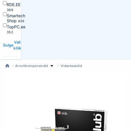
RDE.EE
369
Smartech
Shop
436
TopPC.ee
352
Vali
Sulge
kõik
Arvutikomponendid
Videokaardid