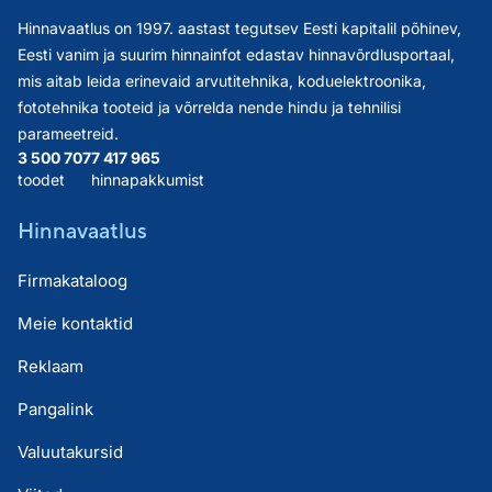
Hinnavaatlus on 1997. aastast tegutsev Eesti kapitalil põhinev,
Eesti vanim ja suurim hinnainfot edastav hinnavõrdlusportaal,
mis aitab leida erinevaid arvutitehnika, koduelektroonika,
fototehnika tooteid ja võrrelda nende hindu ja tehnilisi
parameetreid.
3 500 707
7 417 965
toodet
hinnapakkumist
Hinnavaatlus
Firmakataloog
Meie kontaktid
Reklaam
Pangalink
Valuutakursid