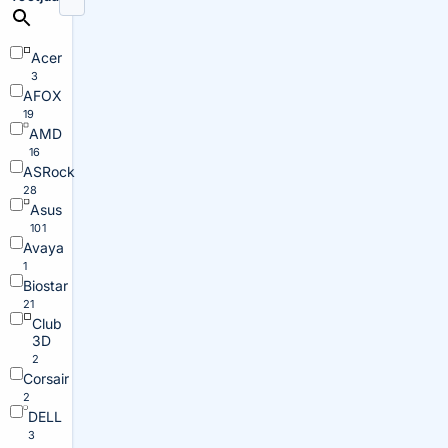
Acer
3
AFOX
19
AMD
16
ASRock
28
Asus
101
Avaya
1
Biostar
21
Club
3D
2
Corsair
2
DELL
3