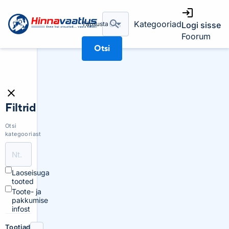
Kategooriad
Täpsusta
Logi sisse
Foorum
Otsi
Filtrid
Otsi
kategooriast
Laoseisuga
tooted
Toote- ja
pakkumise
infost
Tootjad