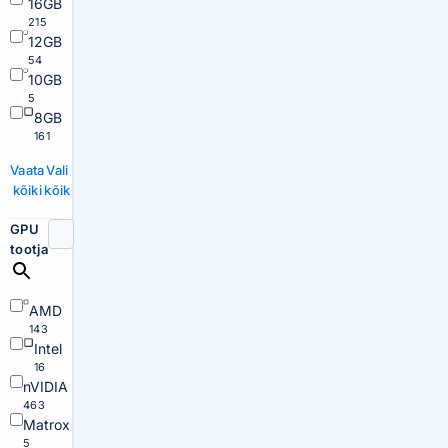
16GB
215
12GB
54
10GB
5
8GB
161
Vaata
Vali
kõiki
kõik
GPU
tootja
AMD
143
Intel
16
nVIDIA
463
Matrox
5