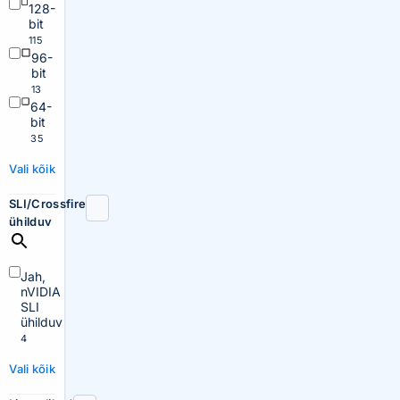
128-
bit
115
96-
bit
13
64-
bit
35
Vali kõik
SLI/Crossfire
ühilduv
Jah,
nVIDIA
SLI
ühilduv
4
Vali kõik