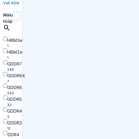
Vali kõik
Mälu
tüüp
HBM3e
1
HBM2e
1
GDDR7
248
GDDR6X
7
GDDR6
242
GDDR5
32
GDDR4
3
GDDR3
12
DDR4