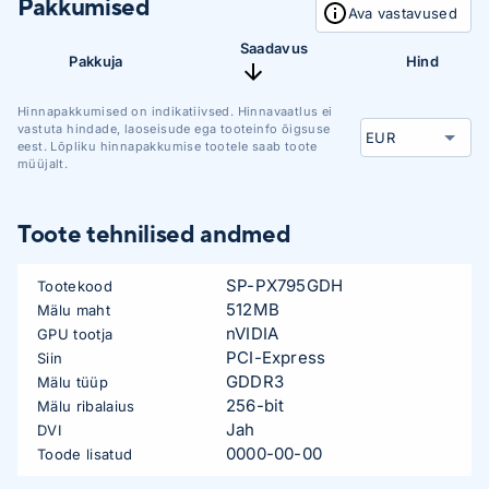
Pakkumised
Ava vastavused
Saadavus
Pakkuja
Hind
Hinnapakkumised on indikatiivsed. Hinnavaatlus ei
vastuta hindade, laoseisude ega tooteinfo õigsuse
eest. Lõpliku hinnapakkumise tootele saab toote
müüjalt.
Toote tehnilised andmed
SP-PX795GDH
Tootekood
512MB
Mälu maht
nVIDIA
GPU tootja
PCI-Express
Siin
GDDR3
Mälu tüüp
256-bit
Mälu ribalaius
Jah
DVI
0000-00-00
Toode lisatud