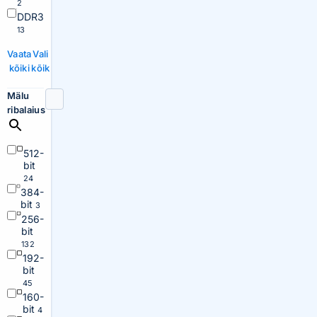
2
DDR3
13
Vaata
Vali
kõiki
kõik
Mälu
ribalaius
512-
bit
24
384-
bit
3
256-
bit
132
192-
bit
45
160-
bit
4