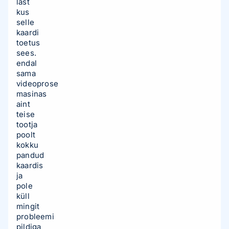
last
kus
selle
kaardi
toetus
sees.
endal
sama
videoprose
masinas
aint
teise
tootja
poolt
kokku
pandud
kaardis
ja
pole
küll
mingit
probleemi
pildiga