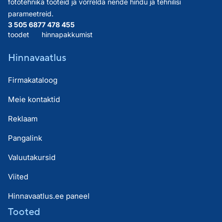
fototehnika tooteid ja võrrelda nende hindu ja tehnilisi
parameetreid.
3 505 687
7 478 455
toodet
hinnapakkumist
Hinnavaatlus
Firmakataloog
Meie kontaktid
Reklaam
Pangalink
Valuutakursid
Viited
Hinnavaatlus.ee paneel
Tooted