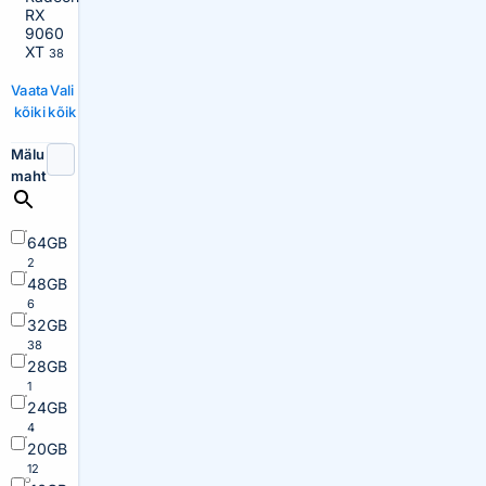
RX
9060
XT
38
Vaata
Vali
kõiki
kõik
Mälu
maht
64GB
2
48GB
6
32GB
38
28GB
1
24GB
4
20GB
12