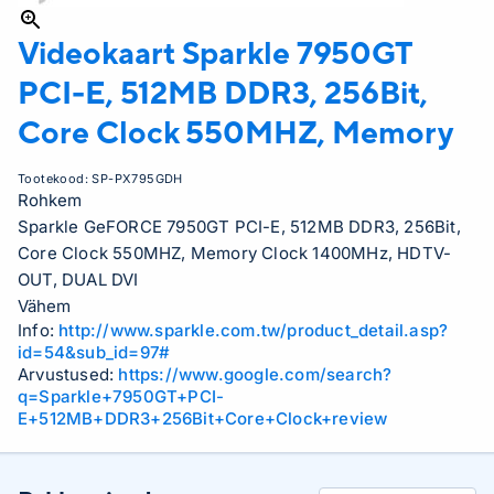
Videokaart Sparkle
7950GT
PCI-E, 512MB DDR3, 256Bit,
Core Clock 550MHZ, Memory
Tootekood:
SP-PX795GDH
Rohkem
Sparkle GeFORCE 7950GT PCI-E, 512MB DDR3, 256Bit,
Core Clock 550MHZ, Memory Clock 1400MHz, HDTV-
OUT, DUAL DVI
Vähem
Info:
http://www.sparkle.com.tw/product_detail.asp?
id=54&sub_id=97#
Arvustused:
https://www.google.com/search?
q=Sparkle+7950GT+PCI-
E+512MB+DDR3+256Bit+Core+Clock+review