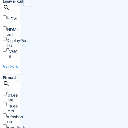
Lisavalikud
DVI
58
HDMI
305
DisplayPort
274
VGA
9
Vali kõik
Firmad
01.ee
416
1a.ee
279
Alfashop
133
Arvutitark