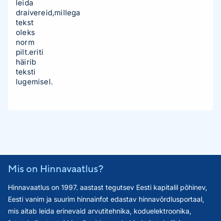
leida
draivereid,millega
tekst
oleks
norm
pilt.eriti
häirib
teksti
lugemisel.
Mis on Hinnavaatlus?
Hinnavaatlus on 1997. aastast tegutsev Eesti kapitalil põhinev,
Eesti vanim ja suurim hinnainfot edastav hinnavõrdlusportaal,
mis aitab leida erinevaid arvutitehnika, koduelektroonika,