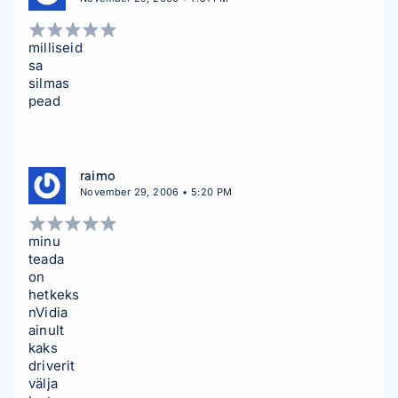
milliseid
sa
silmas
pead
raimo
November 29, 2006 • 5:20 PM
minu
teada
on
hetkeks
nVidia
ainult
kaks
driverit
välja