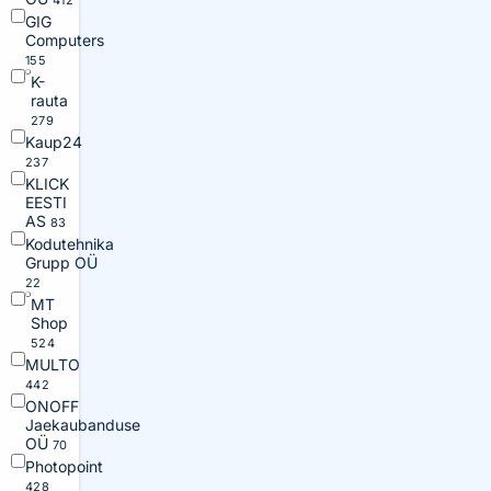
412
GIG
Computers
155
K-
rauta
279
Kaup24
237
KLICK
EESTI
AS
83
Kodutehnika
Grupp OÜ
22
MT
Shop
524
MULTO
442
ONOFF
Jaekaubanduse
OÜ
70
Photopoint
428