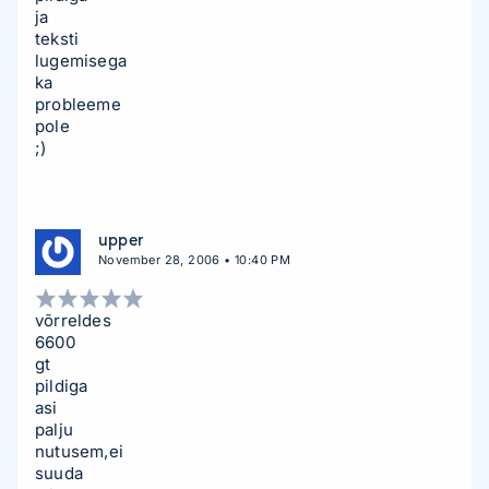
ja
teksti
lugemisega
ka
probleeme
pole
;)
upper
November 28, 2006 • 10:40 PM
võrreldes
6600
gt
pildiga
asi
palju
nutusem,ei
suuda