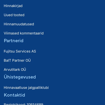
Hinnakirjad
Uued tooted
Hinnamuudatused
Viimased kommentaarid
Partnerid
Fujitsu Services AS
BaIT Partner OÜ
Arvutitark OÜ
Ühistegevused
Hinnavaatluse jalgpalliklubi
Kontaktid
Registrikood: 10934689