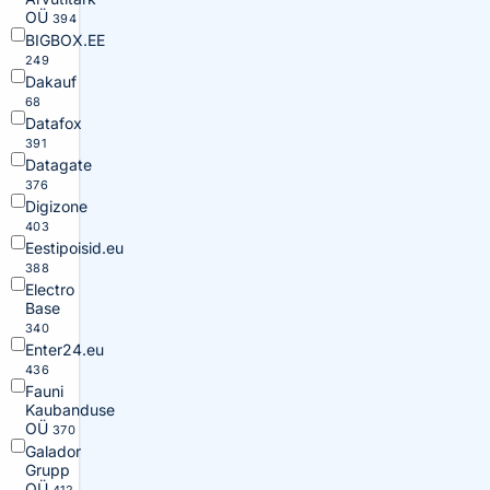
OÜ
394
BIGBOX.EE
249
Dakauf
68
Datafox
391
Datagate
376
Digizone
403
Eestipoisid.eu
388
Electro
Base
340
Enter24.eu
436
Fauni
Kaubanduse
OÜ
370
Galador
Grupp
OÜ