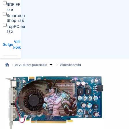
RDE.EE
369
Smartech
Shop
436
TopPC.ee
352
Vali
Sulge
kõik
Arvutikomponendid
Videokaardid