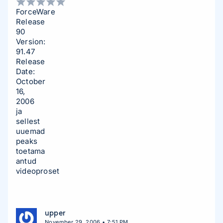
ForceWare
Release
90
Version:
91.47
Release
Date:
October
16,
2006
ja
sellest
uuemad
peaks
toetama
antud
videoproset
upper
November 29, 2006 • 7:51 PM